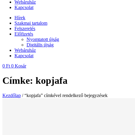
Webáruház
Kapcsolat
Hírek
Szakmai tartalom
Felszerelés
Előfizetés
Nyomtatott újság
Digitális újság
Webáruház
Kapcsolat
0
Ft
0
Kosár
Címke: kopjafa
Kezdőlap
/ “kopjafa” címkével rendelkező bejegyzések