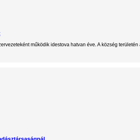
t
rvezeteként működik idestova hatvan éve. A község területén 
Vadásztársaságnál