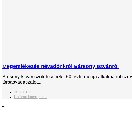
Megemlékezés névadónkról Bársony Istvánról
Bársony István születésének 160. évfordulója alkalmából szer
társasvadászatot...
2016.01.15.
Határon innen
,
Hírek