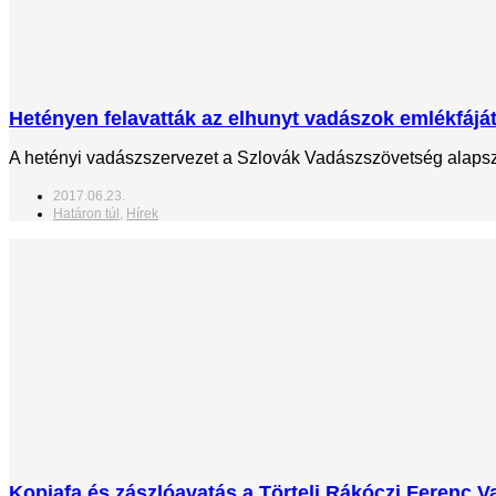
Hetényen felavatták az elhunyt vadászok emlékfájá
A hetényi vadászszervezet a Szlovák Vadászszövetség alapsze
2017.06.23.
Határon túl
,
Hírek
Kopjafa és zászlóavatás a Törteli Rákóczi Ferenc 