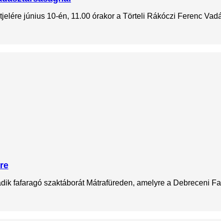
jelére június 10-én, 11.00 órakor a Törteli Rákóczi Ferenc Vadá
re
k fafaragó szaktáborát Mátrafüreden, amelyre a Debreceni Fafa