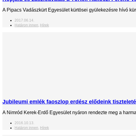
A Pipacs Vadászkürt Egyesület kürtösei gyülekezésre hívó kürt
2017.06.14.
Határon innen
,
Hírek
Jubileumi emlék faoszlop erdész elődeink tiszteleté
A Nimród Kerek-Erdő Egyesület nyáron rendezte meg a harmadi
2016.10.13.
Határon innen
,
Hírek