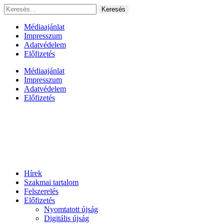
Ugrás
Keresés:
a
tartalomhoz
Médiaajánlat
Impresszum
Adatvédelem
Előfizetés
Médiaajánlat
Impresszum
Adatvédelem
Előfizetés
Hírek
Szakmai tartalom
Felszerelés
Előfizetés
Nyomtatott újság
Digitális újság