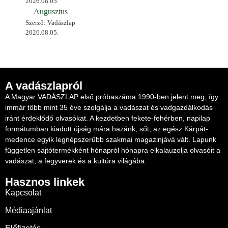
2026.08.05.
Augusztus
Szerző: Vadászlap
2026.08.05.
A vadászlapról
A Magyar VADÁSZLAP első próbaszáma 1990-ben jelent meg, így
immár több mint 35 éve szolgálja a vadászat és vadgazdálkodás
iránt érdeklődő olvasókat. A kezdetben fekete-fehérben, napilap
formátumban kiadott újság mára hazánk, sőt, az egész Kárpát-
medence egyik legnépszerűbb szakmai magazinjává vált. Lapunk
független sajtótermékként hónapról hónapra elkalauzolja olvasóit a
vadászat, a fegyverek és a kultúra világába.
Hasznos linkek
Kapcsolat
Médiaajánlat