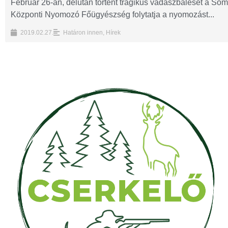
Február 26-án, délután történt tragikus vadászbaleset a So
Központi Nyomozó Főügyészség folytatja a nyomozást...
2019.02.27.
Határon innen
,
Hírek