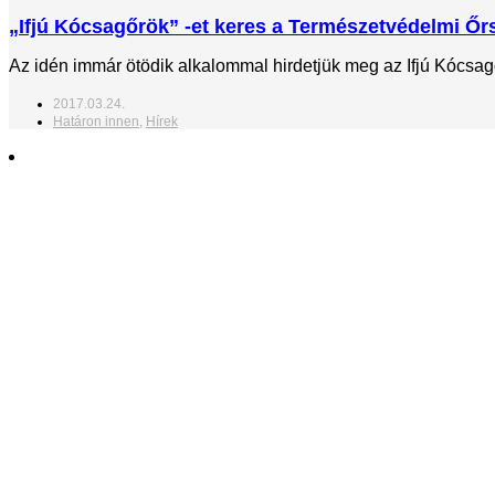
„Ifjú Kócsagőrök” -et keres a Természetvédelmi Őrs
Az idén immár ötödik alkalommal hirdetjük meg az Ifjú Kócsag
2017.03.24.
Határon innen
,
Hírek