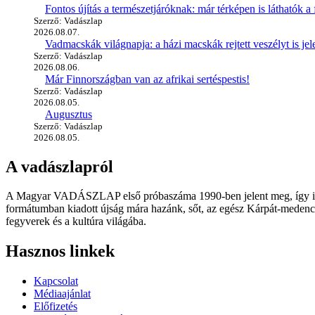
Fontos újítás a természetjáróknak: már térképen is láthatók a 
Szerző: Vadászlap
2026.08.07.
Vadmacskák világnapja: a házi macskák rejtett veszélyt is jel
Szerző: Vadászlap
2026.08.06.
Már Finnországban van az afrikai sertéspestis!
Szerző: Vadászlap
2026.08.05.
Augusztus
Szerző: Vadászlap
2026.08.05.
A vadászlapról
A Magyar VADÁSZLAP első próbaszáma 1990-ben jelent meg, így immár
formátumban kiadott újság mára hazánk, sőt, az egész Kárpát-medence
fegyverek és a kultúra világába.
Hasznos linkek
Kapcsolat
Médiaajánlat
Előfizetés