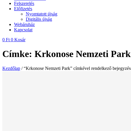
Felszerelés
Előfizetés
Nyomtatott újság
Digitális újság
Webáruház
Kapcsolat
0
Ft
0
Kosár
Címke: Krkonose Nemzeti Park
Kezdőlap
/ “Krkonose Nemzeti Park” címkével rendelkező bejegyzé