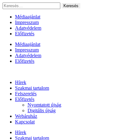
Ugrás
Keresés:
a
tartalomhoz
Médiaajánlat
Impresszum
Adatvédelem
Előfizetés
Médiaajánlat
Impresszum
Adatvédelem
Előfizetés
Hírek
Szakmai tartalom
Felszerelés
Előfizetés
Nyomtatott újság
Digitális újság
Webáruház
Kapcsolat
Hírek
Szakmai tartalom