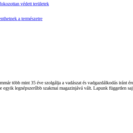
fokozottan védett területek
enthetnek a természetre
 több mint 35 éve szolgálja a vadászat és vadgazdálkodás iránt érde
 egyik legnépszerűbb szakmai magazinjává vált. Lapunk független sajt