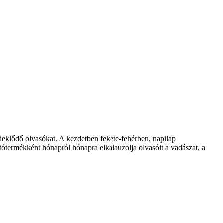
klődő olvasókat. A kezdetben fekete-fehérben, napilap
ótermékként hónapról hónapra elkalauzolja olvasóit a vadászat, a