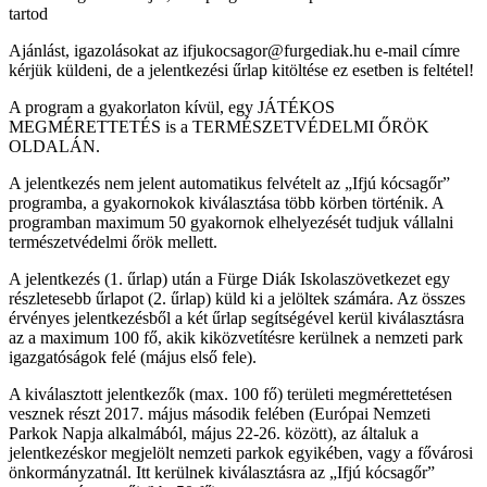
tartod
Ajánlást, igazolásokat az ifjukocsagor@furgediak.hu e-mail címre
kérjük küldeni, de a jelentkezési űrlap kitöltése ez esetben is feltétel!
A program a gyakorlaton kívül, egy JÁTÉKOS
MEGMÉRETTETÉS is a TERMÉSZETVÉDELMI ŐRÖK
OLDALÁN.
A jelentkezés nem jelent automatikus felvételt az „Ifjú kócsagőr”
programba, a gyakornokok kiválasztása több körben történik. A
programban maximum 50 gyakornok elhelyezését tudjuk vállalni
természetvédelmi őrök mellett.
A jelentkezés (1. űrlap) után a Fürge Diák Iskolaszövetkezet egy
részletesebb űrlapot (2. űrlap) küld ki a jelöltek számára. Az összes
érvényes jelentkezésből a két űrlap segítségével kerül kiválasztásra
az a maximum 100 fő, akik kiközvetítésre kerülnek a nemzeti park
igazgatóságok felé (május első fele).
A kiválasztott jelentkezők (max. 100 fő) területi megmérettetésen
vesznek részt 2017. május második felében (Európai Nemzeti
Parkok Napja alkalmából, május 22-26. között), az általuk a
jelentkezéskor megjelölt nemzeti parkok egyikében, vagy a fővárosi
önkormányzatnál. Itt kerülnek kiválasztásra az „Ifjú kócsagőr”