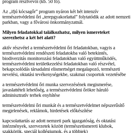
program résztvevői (kb. 50 fő).
Az „ifjú kócsagőr” program nyáron két hét intenzív
természetvédelmi őri „terepgyakorlattal” folytatódik az adott nemzeti
parkban, vagy a fővárosi önkormányzatnál.
Milyen feladatokkal találkozhatsz, milyen ismereteket
szerezhetsz a két hét alatt?
aktív részvétel a természetvédelmi őri feladatokban, vagyis a
természetvédelmi rendészeti feladatokba való betekintés,
biodiverzitás monitorozási feladatokban való együttműködés,
természetvédelmi területkezelési feladatokban való részvétel,
bekapcsolódás társadalmi elismertséget megalapozó, természeti
nevelési, oktatási tevékenységekbe, szakmai csoportok vezetésébe
a természetvédelmi őri munka szervezésének megismerése,
javaslattételi lehetőség, a természetvédelmi őrökre háruló
adminisztratív terhek enyhítése
természetvédelmi őri munkát és a természetvédelmet népszerűsítő
megjelenések, reklámok, hirdetések előkészítése
kapcsolattartás az adott nemzeti park igazgatóság, és oktatási
intézmények, szervezetek között (természetismereti klubok,
szakkörök, speciál kollégiumok, és a többiek)