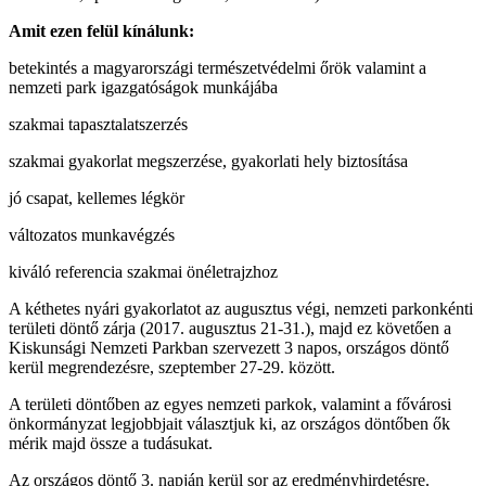
Amit ezen felül kínálunk:
betekintés a magyarországi természetvédelmi őrök valamint a
nemzeti park igazgatóságok munkájába
szakmai tapasztalatszerzés
szakmai gyakorlat megszerzése, gyakorlati hely biztosítása
jó csapat, kellemes légkör
változatos munkavégzés
kiváló referencia szakmai önéletrajzhoz
A kéthetes nyári gyakorlatot az augusztus végi, nemzeti parkonkénti
területi döntő zárja (2017. augusztus 21-31.), majd ez követően a
Kiskunsági Nemzeti Parkban szervezett 3 napos, országos döntő
kerül megrendezésre, szeptember 27-29. között.
A területi döntőben az egyes nemzeti parkok, valamint a fővárosi
önkormányzat legjobbjait választjuk ki, az országos döntőben ők
mérik majd össze a tudásukat.
Az országos döntő 3. napján kerül sor az eredményhirdetésre.