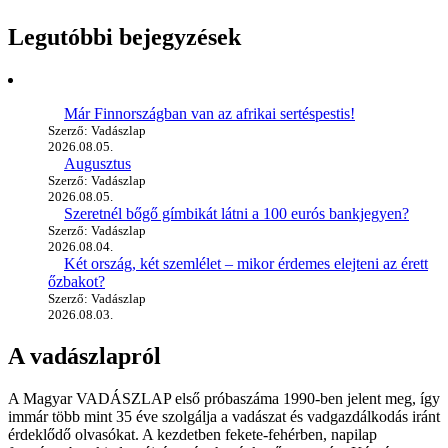
Legutóbbi bejegyzések
Már Finnországban van az afrikai sertéspestis!
Szerző: Vadászlap
2026.08.05.
Augusztus
Szerző: Vadászlap
2026.08.05.
Szeretnél bőgő gímbikát látni a 100 eurós bankjegyen?
Szerző: Vadászlap
2026.08.04.
Két ország, két szemlélet – mikor érdemes elejteni az érett
őzbakot?
Szerző: Vadászlap
2026.08.03.
A vadászlapról
A Magyar VADÁSZLAP első próbaszáma 1990-ben jelent meg, így
immár több mint 35 éve szolgálja a vadászat és vadgazdálkodás iránt
érdeklődő olvasókat. A kezdetben fekete-fehérben, napilap