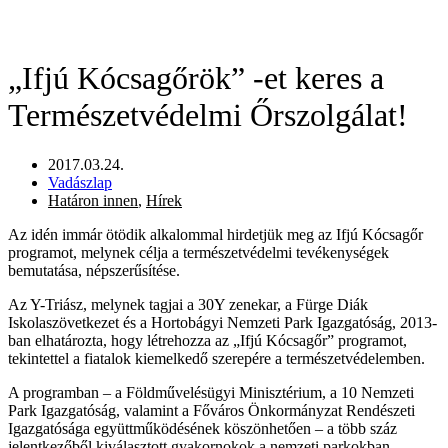
„Ifjú Kócsagőrök” -et keres a
Természetvédelmi Őrszolgálat!
2017.03.24.
Vadászlap
Határon innen
,
Hírek
Az idén immár ötödik alkalommal hirdetjük meg az Ifjú Kócsagőr
programot, melynek célja a természetvédelmi tevékenységek
bemutatása, népszerűsítése.
Az Y-Triász, melynek tagjai a 30Y zenekar, a Fürge Diák
Iskolaszövetkezet és a Hortobágyi Nemzeti Park Igazgatóság, 2013-
ban elhatározta, hogy létrehozza az „Ifjú Kócsagőr” programot,
tekintettel a fiatalok kiemelkedő szerepére a természetvédelemben.
A programban – a Földművelésügyi Minisztérium, a 10 Nemzeti
Park Igazgatóság, valamint a Főváros Önkormányzat Rendészeti
Igazgatósága együttműködésének köszönhetően – a több száz
jelentkezőből kiválasztott gyakornokok a nemzeti parkokban