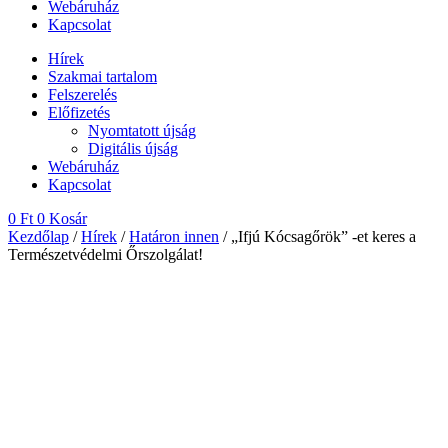
Webáruház
Kapcsolat
Hírek
Szakmai tartalom
Felszerelés
Előfizetés
Nyomtatott újság
Digitális újság
Webáruház
Kapcsolat
0
Ft
0
Kosár
Kezdőlap
/
Hírek
/
Határon innen
/ „Ifjú Kócsagőrök” -et keres a
Természetvédelmi Őrszolgálat!