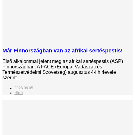
Már Finnországban van az afrikai sertéspestis!
Első alkalommal jelent meg az afrikai sertéspestis (ASP)
Finnországban. A FACE (Európai Vadászati és
Természetvédelmi Szövetség) augusztus 4-i hírlevele
szerint...
2026.08.05.
Hírek