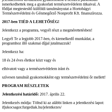
ismerkedhettek meg a gyakorlati természetvédelem titkaival. A
fődíjat megtestesítő külföldi tanulmányutat a Hortobágyi
Természetvédelmi és Génmegőrző Nonprofit Kft. finanszírozza.
2017-ben TIÉD A LEHETŐSÉG!
Jelentkezz a programra, vegyél részt a megmérettetésben!
Legyél Te a legjobb 2017-ben, és kiemelkedő munkádat, a
programhoz illő szakmai díjjal jutalmazzuk!
Jelentkezz ha:
18 és 24 éves életkor közt vagy és
elhivatott vagy a természetvédelem iránt és
szívesen tanulnál gyakornokként egy természetvédelmi őr mellett!
PROGRAM RÉSZLETEK
Jelentkezési határidő:
2017. április 22.
Jelentkezés módja: Töltsd ki az alábbi linken a jelentkezési lapot:
ifjukocsagor.furgediak.hu/jelentkezes/