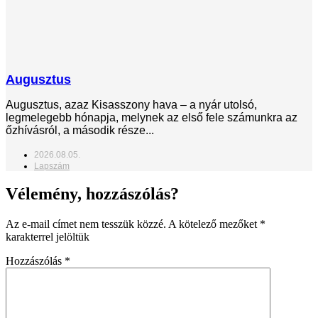
Augusztus
Augusztus, azaz Kisasszony hava – a nyár utolsó,
legmelegebb hónapja, melynek az első fele számunkra az
őzhívásról, a második része...
2026.08.05.
Lapszám
Vélemény, hozzászólás?
Az e-mail címet nem tesszük közzé.
A kötelező mezőket
*
karakterrel jelöltük
Hozzászólás
*