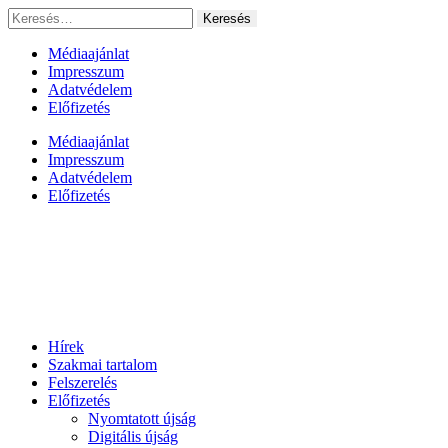
Ugrás
Keresés:
a
tartalomhoz
Médiaajánlat
Impresszum
Adatvédelem
Előfizetés
Médiaajánlat
Impresszum
Adatvédelem
Előfizetés
Hírek
Szakmai tartalom
Felszerelés
Előfizetés
Nyomtatott újság
Digitális újság