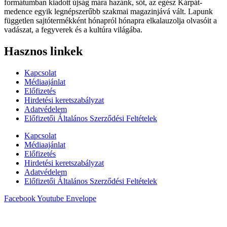
formátumban kiadott újság mára hazánk, sőt, az egész Kárpát-
medence egyik legnépszerűbb szakmai magazinjává vált. Lapunk
független sajtótermékként hónapról hónapra elkalauzolja olvasóit a
vadászat, a fegyverek és a kultúra világába.
Hasznos linkek
Kapcsolat
Médiaajánlat
Előfizetés
Hirdetési keretszabályzat
Adatvédelem
Előfizetői Általános Szerződési Feltételek
Kapcsolat
Médiaajánlat
Előfizetés
Hirdetési keretszabályzat
Adatvédelem
Előfizetői Általános Szerződési Feltételek
Facebook
Youtube
Envelope