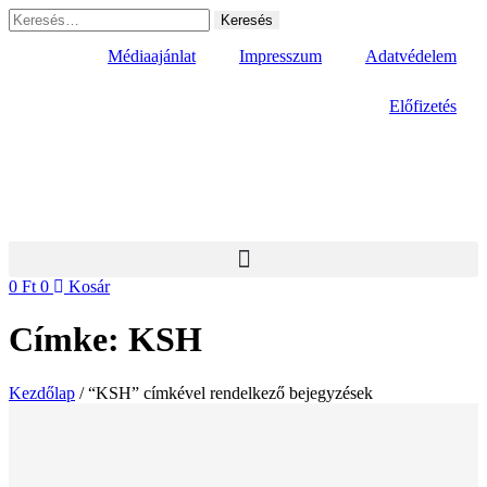
Ugrás
Keresés:
a
tartalomhoz
Médiaajánlat
Impresszum
Adatvédelem
Előfizetés
0
Ft
0
Kosár
Címke: KSH
Kezdőlap
/ “KSH” címkével rendelkező bejegyzések