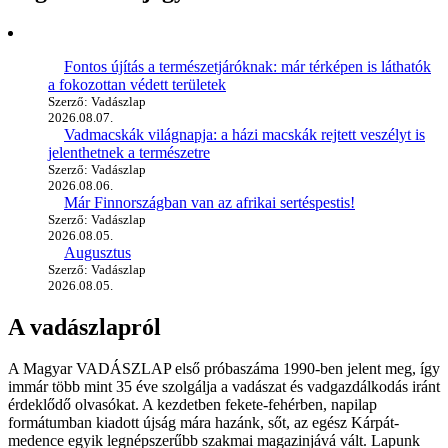
Fontos újítás a természetjáróknak: már térképen is láthatók
a fokozottan védett területek
Szerző: Vadászlap
2026.08.07.
Vadmacskák világnapja: a házi macskák rejtett veszélyt is
jelenthetnek a természetre
Szerző: Vadászlap
2026.08.06.
Már Finnországban van az afrikai sertéspestis!
Szerző: Vadászlap
2026.08.05.
Augusztus
Szerző: Vadászlap
2026.08.05.
A vadászlapról
A Magyar VADÁSZLAP első próbaszáma 1990-ben jelent meg, így
immár több mint 35 éve szolgálja a vadászat és vadgazdálkodás iránt
érdeklődő olvasókat. A kezdetben fekete-fehérben, napilap
formátumban kiadott újság mára hazánk, sőt, az egész Kárpát-
medence egyik legnépszerűbb szakmai magazinjává vált. Lapunk