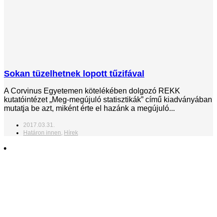
Sokan tüzelhetnek lopott tűzifával
A Corvinus Egyetemen kötelékében dolgozó REKK
kutatóintézet „Meg-megújuló statisztikák” című kiadványában
mutatja be azt, miként érte el hazánk a megújuló...
2017.03.31.
Határon innen
,
Hírek