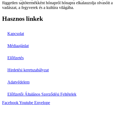
független sajtótermékként hónapról hónapra elkalauzolja olvasóit a
vadászat, a fegyverek és a kultúra világába.
Hasznos linkek
Kapcsolat
Médiaajánlat
Előfizetés
Hirdetési keretszabályzat
Adatvédelem
Előfizetői Általános Szerződési Feltételek
Facebook
Youtube
Envelope