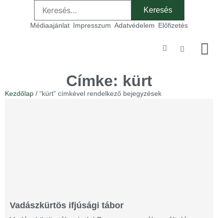
Médiaajánlat
Impresszum
Adatvédelem
Előfizetés
Szakmai
Címke: kürt
Kezdőlap
/ “kürt” címkével rendelkező bejegyzések
Vadászkürtös ifjúsági tábor