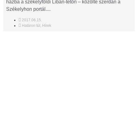
házba a székelyföldi Libán-tetőn – közölte szerdán a
Székelyhon portál....
2017.06.15.
Határon túl
,
Hírek