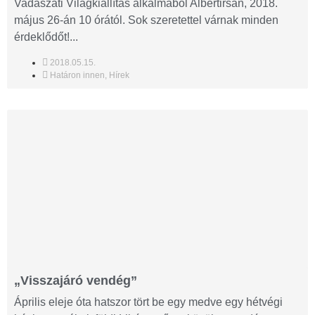
Vadászati Világkiállítás alkalmából Albertirsán, 2018.
május 26-án 10 órától. Sok szeretettel várnak minden
érdeklődőt!...
2018.05.15.
Határon innen
,
Hírek
„Visszajáró vendég”
Április eleje óta hatszor tört be egy medve egy hétvégi