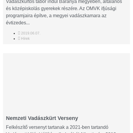
Vadászkürtös tábor indul Baranya megyében, általános
és középiskolás gyerekek részére. Az OMVK ifjúsági
programjaira építve, a megyei vadászkamara az
évtizedes...
2019.06.07.
Hírek
Nemzeti Vadászkürt Verseny
Felkészítő versenyt tartanak a 2021-ben tartandó