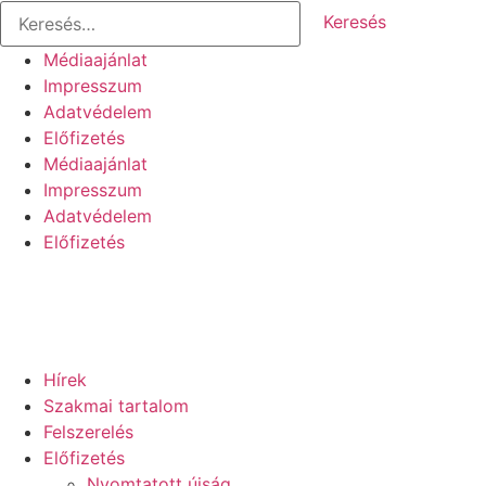
Keresés:
Ugrás
a
Médiaajánlat
tartalomhoz
Impresszum
Adatvédelem
Előfizetés
Médiaajánlat
Impresszum
Adatvédelem
Előfizetés
Hírek
Szakmai tartalom
Felszerelés
Előfizetés
Nyomtatott újság