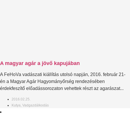
A magyar agár a jövő kapujában
A FeHoVa vadászati kiállítás utolsó napján, 2016. február 21-
én a Magyar Agár Hagyományőrség rendezésében
érdekfeszítő előadássorozaton vehettek részt az agarászat...
2016.02.25.
Kutya
,
Vadgazdálkodás