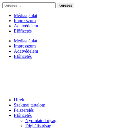
Ugrás
Keresés:
a
tartalomhoz
Médiaajánlat
Impresszum
Adatvédelem
Előfizetés
Médiaajánlat
Impresszum
Adatvédelem
Előfizetés
Hírek
Szakmai tartalom
Felszerelés
Előfizetés
Nyomtatott újság
Digitális újság