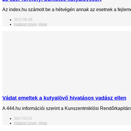
Az index.hu számolt be a hétvégén annak az esetnek a fejlemé
2017.05.29.
Határon innen
,
Hírek
Vádat emeltek a kutyalövő hivatásos vadász ellen
A 444.hu információi szerint a Kunszentmiklósi Rendőrkapitány
2017.03.21.
Határon innen
,
Hírek