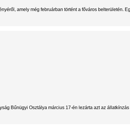
nyéről, amely még februárban történt a főváros belterületén. E
ság Bűnügyi Osztálya március 17-én lezárta azt az állatkínzás é