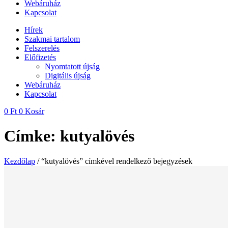
Webáruház
Kapcsolat
Hírek
Szakmai tartalom
Felszerelés
Előfizetés
Nyomtatott újság
Digitális újság
Webáruház
Kapcsolat
0
Ft
0
Kosár
Címke: kutyalövés
Kezdőlap
/ “kutyalövés” címkével rendelkező bejegyzések