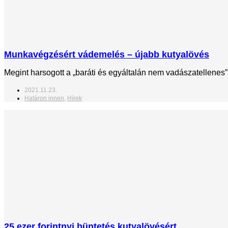
Munkavégzésért vádemelés – újabb kutyalövés
Megint harsogott a „baráti és egyáltalán nem vadászatellenes”
2021.11.23.
Határon innen
,
Hírek
25 ezer forintnyi büntetés kutyalövésért