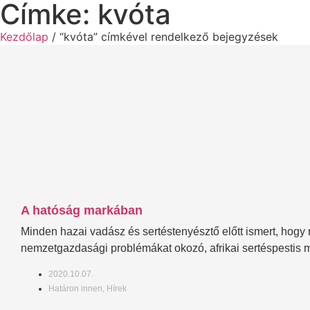
Címke: kvóta
Kezdőlap
/ “kvóta” címkével rendelkező bejegyzések
A hatóság markában
Minden hazai vadász és sertéstenyésztő előtt ismert, hogy 
nemzetgazdasági problémákat okozó, afrikai sertéspestis 
2020.10.07.
Határon innen
,
Hírek