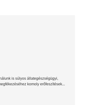
nálunk is súlyos állategészségügyi,
megfékezéséhez komoly erőfeszítések...