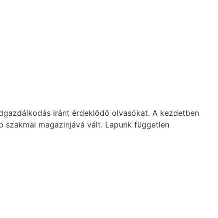
dgazdálkodás iránt érdeklődő olvasókat. A kezdetben
b szakmai magazinjává vált. Lapunk független