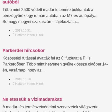
autóból
Több mint 2500 védett madár tetemére bukkantak a
pénzügyőrök egy román autóban az M7-es autópálya
Somogy megyei szakaszán – tájékoztatta...
2018.10.31.
Határon innen
,
Hírek
Parkerdei hírcsokor
Közösségi futással avatták fel az új futóutat a Pilisi
Parkerdőben Több mint hetvenen gyűltek össze október 14-
én, vasárnap, hogy az...
2018.10.18.
Határon innen
,
Hírek
Ne etessük a vízimadarakat!
A madár- és természetvédelmi szervezetek világszerte