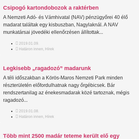
Csipogó kartondobozok a raktérben
A Nemzeti Adó- és Vámhivatal (NAV) pénzügyőrei 40 élő
madarat találtak egy kisbuszban, Nagylaknál. A NAV
munkatársai jövedéki ellenőrzésen állítottak...
2019.01.09.
Határon innen
,
Hírek
Legkisebb „ragadozó” madarunk
A téli időszakban a Körös-Maros Nemzeti Park minden
részterületén előfordulhatnak nagy őrgébicsek. Bár
rendszertanilag az énekesmadarak közé tartoznak, mégis
ragadozó...
2019.01.08.
Határon innen
,
Hírek
Több mint 2500 madár teteme került elő egy