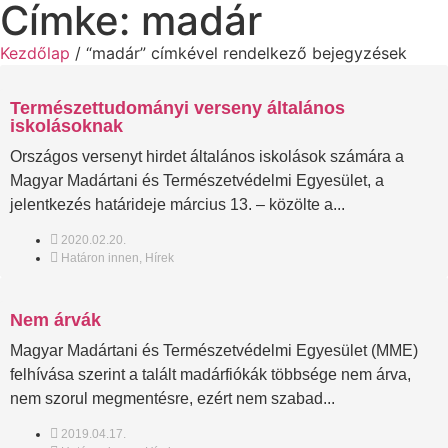
Címke: madár
Kezdőlap
/ “madár” címkével rendelkező bejegyzések
Természettudományi verseny általános
iskolásoknak
Országos versenyt hirdet általános iskolások számára a
Magyar Madártani és Természetvédelmi Egyesület, a
jelentkezés határideje március 13. – közölte a...
2020.02.20.
Határon innen
,
Hírek
Nem árvák
Magyar Madártani és Természetvédelmi Egyesület (MME)
felhívása szerint a talált madárfiókák többsége nem árva,
nem szorul megmentésre, ezért nem szabad...
2019.04.17.