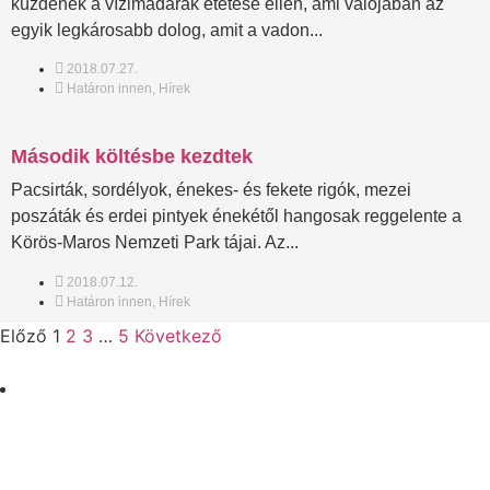
küzdenek a vízimadarak etetése ellen, ami valójában az
egyik legkárosabb dolog, amit a vadon...
2018.07.27.
Határon innen
,
Hírek
Második költésbe kezdtek
Pacsirták, sordélyok, énekes- és fekete rigók, mezei
poszáták és erdei pintyek énekétől hangosak reggelente a
Körös-Maros Nemzeti Park tájai. Az...
2018.07.12.
Határon innen
,
Hírek
Előző
1
2
3
…
5
Következő