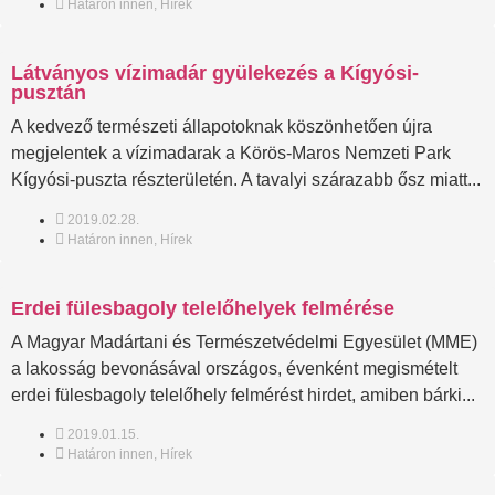
Határon innen
,
Hírek
Látványos vízimadár gyülekezés a Kígyósi-
pusztán
A kedvező természeti állapotoknak köszönhetően újra
megjelentek a vízimadarak a Körös-Maros Nemzeti Park
Kígyósi-puszta részterületén. A tavalyi szárazabb ősz miatt...
2019.02.28.
Határon innen
,
Hírek
Erdei fülesbagoly telelőhelyek felmérése
A Magyar Madártani és Természetvédelmi Egyesület (MME)
a lakosság bevonásával országos, évenként megismételt
erdei fülesbagoly telelőhely felmérést hirdet, amiben bárki...
2019.01.15.
Határon innen
,
Hírek