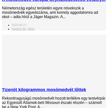
Németország egész területén egyre növekszik a
mosómedvék egyedszáma, ami komoly aggodalomra ad
okot – adta hírül a Jäger Magazin. A...
2024.04.27.
Határon túl
,
Hírek
Tizenöt kilogrammos mosómedvét lőttek
Rekordnagyságú mosómedvét hozott terítékre egy testvérpár
az Egyesült Államok-beli Missouri északi részén – számolt
be a New York Post. A...