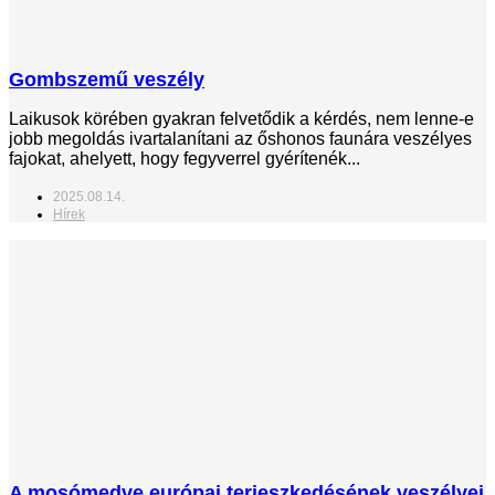
Gombszemű veszély
Laikusok körében gyakran felvetődik a kérdés, nem lenne-e
jobb megoldás ivartalanítani az őshonos faunára veszélyes
fajokat, ahelyett, hogy fegyverrel gyérítenék...
2025.08.14.
Hírek
A mosómedve európai terjeszkedésének veszélyei