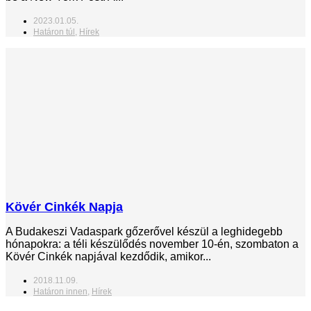
2023.01.05.
Határon túl
,
Hírek
Kövér Cinkék Napja
A Budakeszi Vadaspark gőzerővel készül a leghidegebb
hónapokra: a téli készülődés november 10-én, szombaton a
Kövér Cinkék napjával kezdődik, amikor...
2018.11.09.
Határon innen
,
Hírek