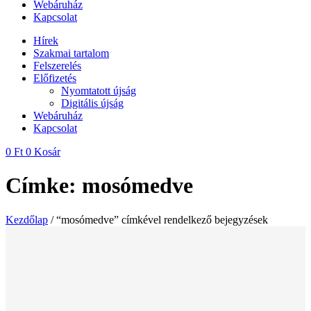
Webáruház
Kapcsolat
Hírek
Szakmai tartalom
Felszerelés
Előfizetés
Nyomtatott újság
Digitális újság
Webáruház
Kapcsolat
0
Ft
0
Kosár
Címke: mosómedve
Kezdőlap
/ “mosómedve” címkével rendelkező bejegyzések