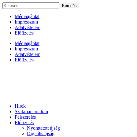
Ugrás
Keresés:
a
tartalomhoz
Médiaajánlat
Impresszum
Adatvédelem
Előfizetés
Médiaajánlat
Impresszum
Adatvédelem
Előfizetés
Hírek
Szakmai tartalom
Felszerelés
Előfizetés
Nyomtatott újság
Digitális újság