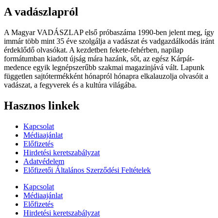
A vadászlapról
A Magyar VADÁSZLAP első próbaszáma 1990-ben jelent meg, így
immár több mint 35 éve szolgálja a vadászat és vadgazdálkodás iránt
érdeklődő olvasókat. A kezdetben fekete-fehérben, napilap
formátumban kiadott újság mára hazánk, sőt, az egész Kárpát-
medence egyik legnépszerűbb szakmai magazinjává vált. Lapunk
független sajtótermékként hónapról hónapra elkalauzolja olvasóit a
vadászat, a fegyverek és a kultúra világába.
Hasznos linkek
Kapcsolat
Médiaajánlat
Előfizetés
Hirdetési keretszabályzat
Adatvédelem
Előfizetői Általános Szerződési Feltételek
Kapcsolat
Médiaajánlat
Előfizetés
Hirdetési keretszabályzat