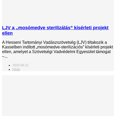
LJV a „mosómedve sterilizálás” kísérleti projekt
ellen
A Hesseni Tartományi Vadászszövetség (LJV) tiltakozik a
Kasselben indított „mosómedve-sterilizációs” kísérleti projekt
ellen, amelyet a Szövetségi Vadvédelmi Egyesület támogat
–...
2025.08.22.
Hírek