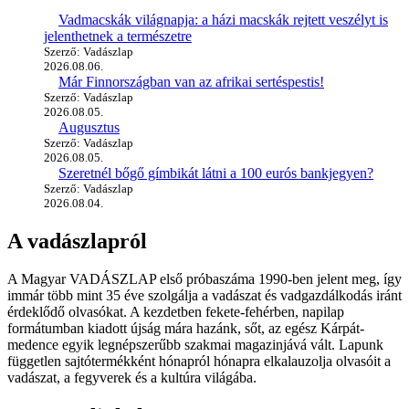
Vadmacskák világnapja: a házi macskák rejtett veszélyt is
jelenthetnek a természetre
Szerző: Vadászlap
2026.08.06.
Már Finnországban van az afrikai sertéspestis!
Szerző: Vadászlap
2026.08.05.
Augusztus
Szerző: Vadászlap
2026.08.05.
Szeretnél bőgő gímbikát látni a 100 eurós bankjegyen?
Szerző: Vadászlap
2026.08.04.
A vadászlapról
A Magyar VADÁSZLAP első próbaszáma 1990-ben jelent meg, így
immár több mint 35 éve szolgálja a vadászat és vadgazdálkodás iránt
érdeklődő olvasókat. A kezdetben fekete-fehérben, napilap
formátumban kiadott újság mára hazánk, sőt, az egész Kárpát-
medence egyik legnépszerűbb szakmai magazinjává vált. Lapunk
független sajtótermékként hónapról hónapra elkalauzolja olvasóit a
vadászat, a fegyverek és a kultúra világába.