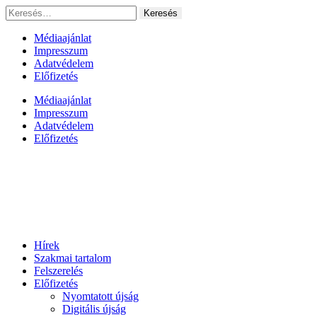
Ugrás
Keresés:
a
tartalomhoz
Médiaajánlat
Impresszum
Adatvédelem
Előfizetés
Médiaajánlat
Impresszum
Adatvédelem
Előfizetés
Hírek
Szakmai tartalom
Felszerelés
Előfizetés
Nyomtatott újság
Digitális újság