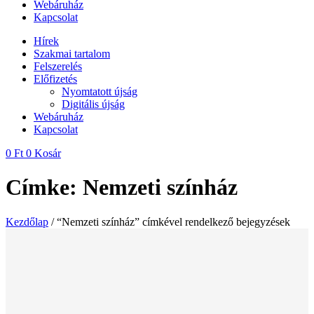
Webáruház
Kapcsolat
Hírek
Szakmai tartalom
Felszerelés
Előfizetés
Nyomtatott újság
Digitális újság
Webáruház
Kapcsolat
0
Ft
0
Kosár
Címke: Nemzeti színház
Kezdőlap
/ “Nemzeti színház” címkével rendelkező bejegyzések