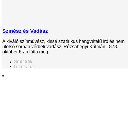
Színész és Vadász
A kiváló színművész, kissé szatirikus hangvételű író és nem
utolsó sorban vérbeli vadász, Rózsahegyi Kálmán 1873.
október 6-án látta meg...
2016.10.06.
In memoriam