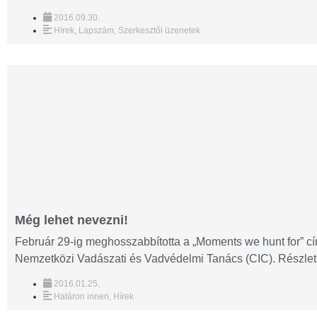
2016.09.30.
Hírek
,
Lapszám
,
Szerkesztői üzenetek
Még lehet nevezni!
Február 29-ig meghosszabbította a „Moments we hunt for” cí
Nemzetközi Vadászati és Vadvédelmi Tanács (CIC). Részlete
2016.01.25.
Határon innen
,
Hírek