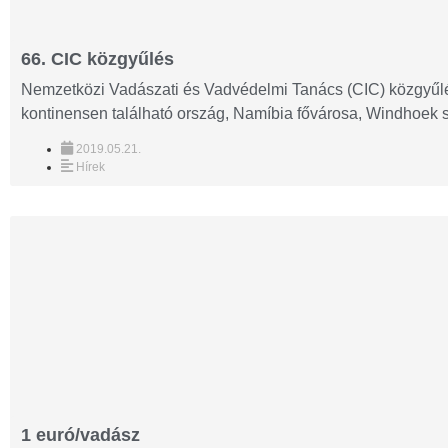
66. CIC közgyűlés
Nemzetközi Vadászati és Vadvédelmi Tanács (CIC) közgyűlé
kontinensen található ország, Namíbia fővárosa, Windhoek szo
2019.05.21.
Hírek
1 euró/vadász