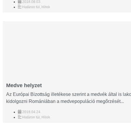
2018.08.03.
Határon túl
,
Hírek
Medve helyzet
Az Európai Bizottság illetékese szerint a medvék által is lako
kidolgozni Romániában a medvepopuláció megőrzését...
2018.04.24.
Határon túl
,
Hírek