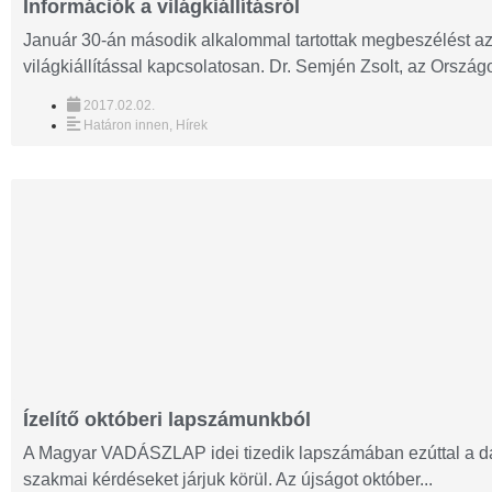
Információk a világkiállításról
Január 30-án második alkalommal tartottak megbeszélést az
világkiállítással kapcsolatosan. Dr. Semjén Zsolt, az Ország
2017.02.02.
Határon innen
,
Hírek
Ízelítő októberi lapszámunkból
A Magyar VADÁSZLAP idei tizedik lapszámában ezúttal a d
szakmai kérdéseket járjuk körül. Az újságot október...