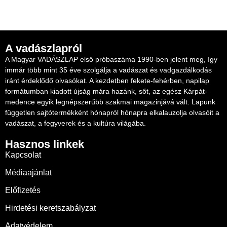
A vadászlapról
A Magyar VADÁSZLAP első próbaszáma 1990-ben jelent meg, így
immár több mint 35 éve szolgálja a vadászat és vadgazdálkodás
iránt érdeklődő olvasókat. A kezdetben fekete-fehérben, napilap
formátumban kiadott újság mára hazánk, sőt, az egész Kárpát-
medence egyik legnépszerűbb szakmai magazinjává vált. Lapunk
független sajtótermékként hónapról hónapra elkalauzolja olvasóit a
vadászat, a fegyverek és a kultúra világába.
Hasznos linkek
Kapcsolat
Médiaajánlat
Előfizetés
Hirdetési keretszabályzat
Adatvédelem