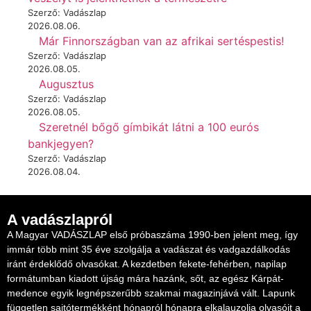
Szerző: Vadászlap
2026.08.06.
Már Finnországban van az afrikai sertéspestis!
Szerző: Vadászlap
2026.08.05.
Augusztus
Szerző: Vadászlap
2026.08.05.
Szeretnél bőgő gímbikát látni a 100 eurós
bankjegyen?
Szerző: Vadászlap
2026.08.04.
A vadászlapról
A Magyar VADÁSZLAP első próbaszáma 1990-ben jelent meg, így
immár több mint 35 éve szolgálja a vadászat és vadgazdálkodás
iránt érdeklődő olvasókat. A kezdetben fekete-fehérben, napilap
formátumban kiadott újság mára hazánk, sőt, az egész Kárpát-
medence egyik legnépszerűbb szakmai magazinjává vált. Lapunk
független sajtótermékként hónapról hónapra elkalauzolja olvasóit a