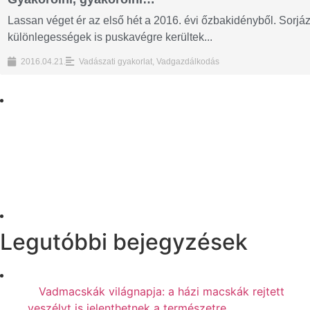
Lassan véget ér az első hét a 2016. évi őzbakidényből. Sorjá
különlegességek is puskavégre kerültek...
2016.04.21.
Vadászati gyakorlat
,
Vadgazdálkodás
Legutóbbi bejegyzések
Vadmacskák világnapja: a házi macskák rejtett
veszélyt is jelenthetnek a természetre