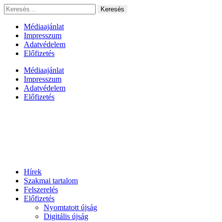
Ugrás
Keresés:
a
tartalomhoz
Médiaajánlat
Impresszum
Adatvédelem
Előfizetés
Médiaajánlat
Impresszum
Adatvédelem
Előfizetés
Hírek
Szakmai tartalom
Felszerelés
Előfizetés
Nyomtatott újság
Digitális újság