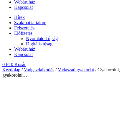
Webáruház
Kapcsolat
Hírek
Szakmai tartalom
Felszerelés
Előfizetés
Nyomtatott újság
Digitális újság
Webáruház
Kapcsolat
0
Ft
0
Kosár
Kezdőlap
/
Vadgazdálkodás
/
Vadászati gyakorlat
/ Gyakorolni,
gyakorolni…