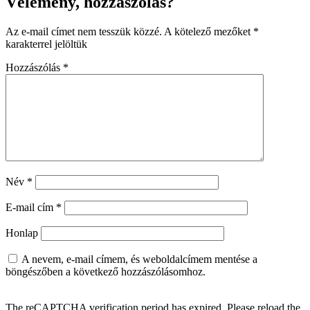
Vélemény, hozzászólás?
Az e-mail címet nem tesszük közzé.
A kötelező mezőket
*
karakterrel jelöltük
Hozzászólás
*
Név
*
E-mail cím
*
Honlap
A nevem, e-mail címem, és weboldalcímem mentése a
böngészőben a következő hozzászólásomhoz.
The reCAPTCHA verification period has expired. Please reload the