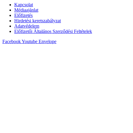
Kapcsolat
Médiaajánlat
Előfizetés
Hirdetési keretszabályzat
Adatvédelem
Előfizetői Általános Szerződési Feltételek
Facebook
Youtube
Envelope