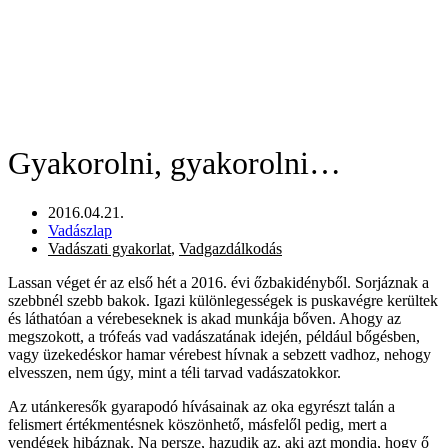
Gyakorolni, gyakorolni…
2016.04.21.
Vadászlap
Vadászati gyakorlat
,
Vadgazdálkodás
Lassan véget ér az első hét a 2016. évi őzbakidényből. Sorjáznak a
szebbnél szebb bakok. Igazi különlegességek is puskavégre kerültek
és láthatóan a vérebeseknek is akad munkája bőven. Ahogy az
megszokott, a trófeás vad vadászatának idején, például bőgésben,
vagy üzekedéskor hamar vérebest hívnak a sebzett vadhoz, nehogy
elvesszen, nem úgy, mint a téli tarvad vadászatokkor.
Az utánkeresők gyarapodó hívásainak az oka egyrészt talán a
felismert értékmentésnek köszönhető, másfelől pedig, mert a
vendégek hibáznak. Na persze, hazudik az, aki azt mondja, hogy ő