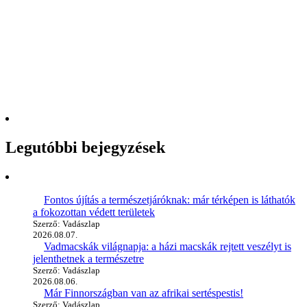
Legutóbbi bejegyzések
Fontos újítás a természetjáróknak: már térképen is láthatók
a fokozottan védett területek
Szerző: Vadászlap
2026.08.07.
Vadmacskák világnapja: a házi macskák rejtett veszélyt is
jelenthetnek a természetre
Szerző: Vadászlap
2026.08.06.
Már Finnországban van az afrikai sertéspestis!
Szerző: Vadászlap