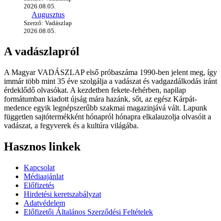
2026.08.05.
Augusztus
Szerző: Vadászlap
2026.08.05.
A vadászlapról
A Magyar VADÁSZLAP első próbaszáma 1990-ben jelent meg, így
immár több mint 35 éve szolgálja a vadászat és vadgazdálkodás iránt
érdeklődő olvasókat. A kezdetben fekete-fehérben, napilap
formátumban kiadott újság mára hazánk, sőt, az egész Kárpát-
medence egyik legnépszerűbb szakmai magazinjává vált. Lapunk
független sajtótermékként hónapról hónapra elkalauzolja olvasóit a
vadászat, a fegyverek és a kultúra világába.
Hasznos linkek
Kapcsolat
Médiaajánlat
Előfizetés
Hirdetési keretszabályzat
Adatvédelem
Előfizetői Általános Szerződési Feltételek