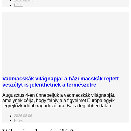
2026.08.07.
Hírek
Vadmacskák világnapja: a házi macskák rejtett
veszélyt is jelenthetnek a természetre
Augusztus 4-én ünnepeljük a vadmacskák világnapját,
amelynek célja, hogy felhívja a figyelmet Európa egyik
legrejtőzködőbb ragadozójára. Bár a legtöbben talán...
2026.08.06.
Hírek