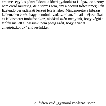
érdemes egy kis pénzt áldozni a lőtéri gyakorlásra is. Igaz, ez bizony
nem olcsó mulatság, de a sebzés sem, ami a becsült trófeatömeg után
fizetendő bérvadászati összeg fele is lehet. Mindenesetre a hibázás
kellemetlen érzést hagy bennünk, vadászokban, álmatlan éjszakákat
és lelkiismeret furdalást okoz, ráadásul azért megyünk, hogy végül a
teríték mellett állhassunk, nem pedig azért, hogy a vadat
„megpiszkoljuk” a lövésünkkel.
A lőtéren való „gyakorló vadászat” során