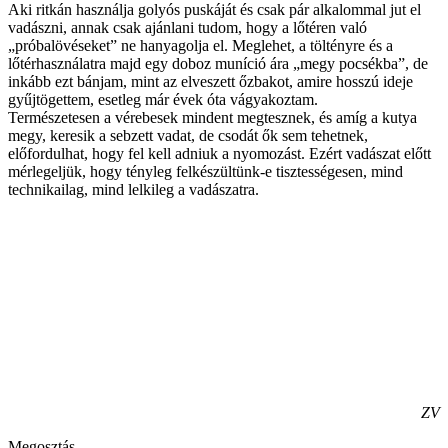
Aki ritkán használja golyós puskáját és csak pár alkalommal jut el
vadászni, annak csak ajánlani tudom, hogy a lőtéren való
„próbalövéseket” ne hanyagolja el. Meglehet, a töltényre és a
lőtérhasználatra majd egy doboz muníció ára „megy pocsékba”, de
inkább ezt bánjam, mint az elveszett őzbakot, amire hosszú ideje
gyűjtögettem, esetleg már évek óta vágyakoztam.
Természetesen a vérebesek mindent megtesznek, és amíg a kutya
megy, keresik a sebzett vadat, de csodát ők sem tehetnek,
előfordulhat, hogy fel kell adniuk a nyomozást. Ezért vadászat előtt
mérlegeljük, hogy tényleg felkészültünk-e tisztességesen, mind
technikailag, mind lelkileg a vadászatra.
ZV
Megosztás