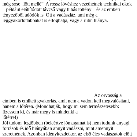
még sose „lőtt mellé”. A rossz lövéshez vezethetnek technikai okok
– például elállítódott távcső vagy hibás töltény – és az emberi
tényezőből adódók is. Ott a vadászláz, ami még a
leggyakorlottabbakat is elfoghatja, vagy a rutin hiánya.
Az orvosság a
címben is említett gyakorlás, amit nem a vadon kell megvalósítani,
hanem a lőtéren. (Mondhatják, hogy mi sem természetesebb:
fizessem ki, és már megy is mindenki a
lőtérre!)
Jól tudom, legtöbben (beleértve jómagamat is) nem tudunk anyagi
források és idő hiányában annyit vadászni, mint amennyit
szeretnének. Azonban idénykezdetkor, az első éles vadászatok előtt