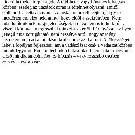
kiderülhetnek a turpisságok. A többhetes vagy hónapos kihagyás
közben, esetleg az utazások során is történhet olyasmi, amitől
elállítódik a céltávcsövünk. A puskát nem kell leejteni, hogy ez
megtörténjen, elég neki annyi, hogy eldől a szekrényben. Nem
tulajdonítunk neki nagy jelentőséget, esetleg nem is tudunk róla,
viszont könnyen megfoszthat minket a sikertől. Pár lövéssel az ilyen
jellegű hiba korrigálható, nem beszélve arról, hogy az idény
kezdetére nem árt a lőtudásunkról sem lerázni a port. A lőkészséget
lehet a lőpályán fejleszteni, ám a vadászlázat csak a vadászat közben
tudjuk legyűrni. Enélkül technikai tudásunkkal nem sokra megyünk,
a cső mindig táncolni fog, és hibázás – vagy rosszabb esetben
sebzés – lesz a vége.