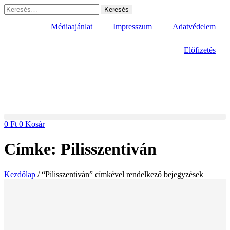
Ugrás
Keresés:
a
tartalomhoz
Médiaajánlat
Impresszum
Adatvédelem
Előfizetés
0
Ft
0
Kosár
Címke: Pilisszentiván
Kezdőlap
/ “Pilisszentiván” címkével rendelkező bejegyzések