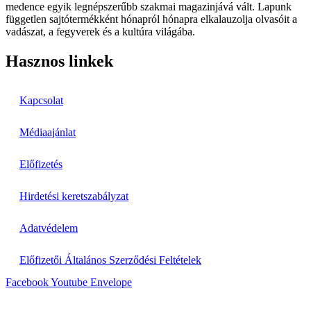
medence egyik legnépszerűbb szakmai magazinjává vált. Lapunk
független sajtótermékként hónapról hónapra elkalauzolja olvasóit a
vadászat, a fegyverek és a kultúra világába.
Hasznos linkek
Kapcsolat
Médiaajánlat
Előfizetés
Hirdetési keretszabályzat
Adatvédelem
Előfizetői Általános Szerződési Feltételek
Facebook
Youtube
Envelope