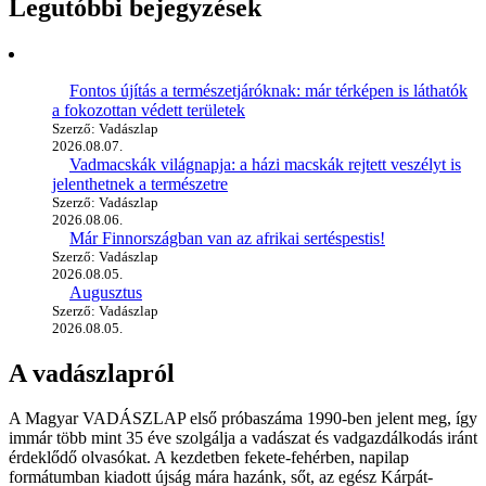
Legutóbbi bejegyzések
Fontos újítás a természetjáróknak: már térképen is láthatók
a fokozottan védett területek
Szerző: Vadászlap
2026.08.07.
Vadmacskák világnapja: a házi macskák rejtett veszélyt is
jelenthetnek a természetre
Szerző: Vadászlap
2026.08.06.
Már Finnországban van az afrikai sertéspestis!
Szerző: Vadászlap
2026.08.05.
Augusztus
Szerző: Vadászlap
2026.08.05.
A vadászlapról
A Magyar VADÁSZLAP első próbaszáma 1990-ben jelent meg, így
immár több mint 35 éve szolgálja a vadászat és vadgazdálkodás iránt
érdeklődő olvasókat. A kezdetben fekete-fehérben, napilap
formátumban kiadott újság mára hazánk, sőt, az egész Kárpát-