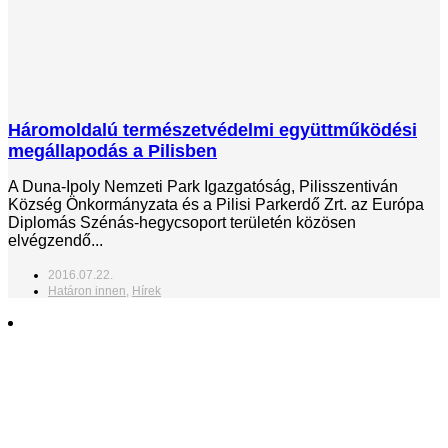
Háromoldalú természetvédelmi együttműködési
megállapodás a Pilisben
A Duna-Ipoly Nemzeti Park Igazgatóság, Pilisszentiván
Község Önkormányzata és a Pilisi Parkerdő Zrt. az Európa
Diplomás Szénás-hegycsoport területén közösen
elvégzendő...
2016.07.22.
Határon innen
,
Hírek