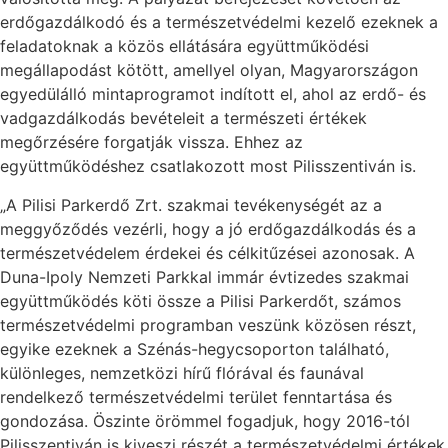
erdőgazdálkodó és a természetvédelmi kezelő ezeknek a
feladatoknak a közös ellátására együttműködési
megállapodást kötött, amellyel olyan, Magyarországon
egyedülálló mintaprogramot indított el, ahol az erdő- és
vadgazdálkodás bevételeit a természeti értékek
megőrzésére forgatják vissza. Ehhez az
együttműködéshez csatlakozott most Pilisszentiván is.
„A Pilisi Parkerdő Zrt. szakmai tevékenységét az a
meggyőződés vezérli, hogy a jó erdőgazdálkodás és a
természetvédelem érdekei és célkitűzései azonosak. A
Duna-Ipoly Nemzeti Parkkal immár évtizedes szakmai
együttműködés köti össze a Pilisi Parkerdőt, számos
természetvédelmi programban veszünk közösen részt,
egyike ezeknek a Szénás-hegycsoporton található,
különleges, nemzetközi hírű flórával és faunával
rendelkező természetvédelmi terület fenntartása és
gondozása. Öszinte örömmel fogadjuk, hogy 2016-tól
Pilisszentiván is kiveszi részét a természetvédelmi értékek