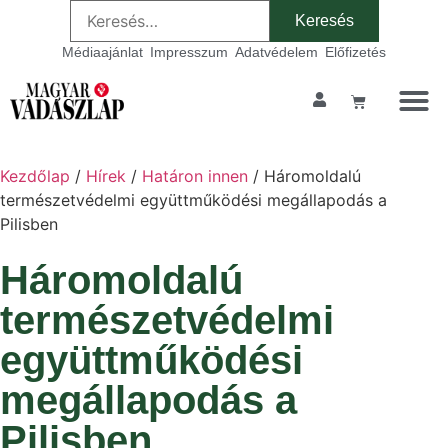
Médiaajánlat
Impresszum
Adatvédelem
Előfizetés
Szakmai ta
Kezdőlap
/
Hírek
/
Határon innen
/ Háromoldalú
természetvédelmi együttműködési megállapodás a
Pilisben
Háromoldalú
természetvédelmi
együttműködési
megállapodás a
Pilisben