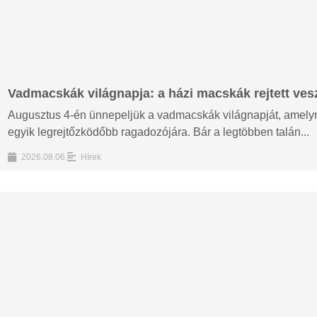
Vadmacskák világnapja: a házi macskák rejtett vesz
Augusztus 4-én ünnepeljük a vadmacskák világnapját, amelyne
egyik legrejtőzködőbb ragadozójára. Bár a legtöbben talán...
2026.08.06.
Hírek