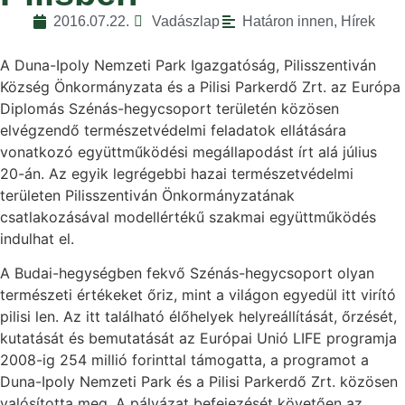
2016.07.22.
Vadászlap
Határon innen
,
Hírek
A Duna-Ipoly Nemzeti Park Igazgatóság, Pilisszentiván
Község Önkormányzata és a Pilisi Parkerdő Zrt. az Európa
Diplomás Szénás-hegycsoport területén közösen
elvégzendő természetvédelmi feladatok ellátására
vonatkozó együttműködési megállapodást írt alá július
20-án. Az egyik legrégebbi hazai természetvédelmi
területen Pilisszentiván Önkormányzatának
csatlakozásával modellértékű szakmai együttműködés
indulhat el.
A Budai-hegységben fekvő Szénás-hegycsoport olyan
természeti értékeket őriz, mint a világon egyedül itt virító
pilisi len. Az itt található élőhelyek helyreállítását, őrzését,
kutatását és bemutatását az Európai Unió LIFE programja
2008-ig 254 millió forinttal támogatta, a programot a
Duna-Ipoly Nemzeti Park és a Pilisi Parkerdő Zrt. közösen
valósította meg. A pályázat befejezését követően az