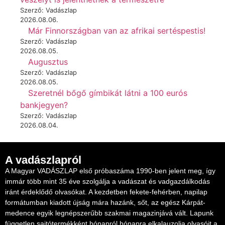
Szerző: Vadászlap
2026.08.06.
Már Finnországban van az afrikai sertéspestis!
Szerző: Vadászlap
2026.08.05.
Augusztus
Szerző: Vadászlap
2026.08.05.
Szeretnél bőgő gímbikát látni a 100 eurós
bankjegyen?
Szerző: Vadászlap
2026.08.04.
A vadászlapról
A Magyar VADÁSZLAP első próbaszáma 1990-ben jelent meg, így
immár több mint 35 éve szolgálja a vadászat és vadgazdálkodás
iránt érdeklődő olvasókat. A kezdetben fekete-fehérben, napilap
formátumban kiadott újság mára hazánk, sőt, az egész Kárpát-
medence egyik legnépszerűbb szakmai magazinjává vált. Lapunk
független sajtótermékként hónapról hónapra elkalauzolja olvasóit a