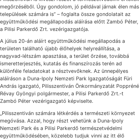
megőrzéséből. Úgy gondolom, jó példával járnak élen más
települések számára is” – foglalta össze gondolatait az
együttműködési megállapodás aláírása előtt Zambó Péter,
a Pilisi Parkerdő Zrt. vezérigazgatója.
A július 20-án aláírt együttműködési megállapodás a
területen található újabb élőhelyek helyreállítása, a
nagyvad-létszám apasztása, a terület őrzése, továbbá
ismeretterjesztés, kutatás és finanszírozás terén ad
különféle feladatokat a résztvevőknek. Az ünnepélyes
aláíráson a Duna-Ipoly Nemzeti Park Igazgatóságát Füri
András igazgató, Pilisszentiván Önkormányzatát Poppréné
Révay Gyöngyi polgármester, a Pilisi Parkerdő Zrt.-t
Zambó Péter vezérigazgató képviselte.
„Pilisszentiván számára létkérdés a természeti környezet
megóvása. Azzal, hogy részt vehetünk a Duna-Ipoly
Nemzeti Park és a Pilisi Parkerdő természetvédelmi
együttműködésében, közelebb tudjuk vinni az itt élő