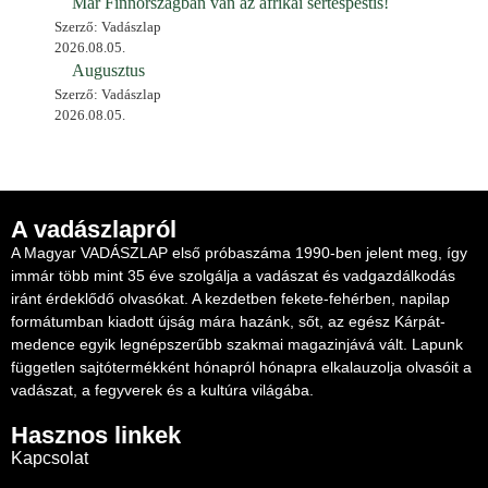
Már Finnországban van az afrikai sertéspestis!
Szerző: Vadászlap
2026.08.05.
Augusztus
Szerző: Vadászlap
2026.08.05.
A vadászlapról
A Magyar VADÁSZLAP első próbaszáma 1990-ben jelent meg, így
immár több mint 35 éve szolgálja a vadászat és vadgazdálkodás
iránt érdeklődő olvasókat. A kezdetben fekete-fehérben, napilap
formátumban kiadott újság mára hazánk, sőt, az egész Kárpát-
medence egyik legnépszerűbb szakmai magazinjává vált. Lapunk
független sajtótermékként hónapról hónapra elkalauzolja olvasóit a
vadászat, a fegyverek és a kultúra világába.
Hasznos linkek
Kapcsolat