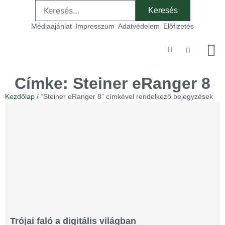
Médiaajánlat
Impresszum
Adatvédelem
Előfizetés
Szakmai
Címke: Steiner eRanger 8
Kezdőlap
/ “Steiner eRanger 8” címkével rendelkező bejegyzések
Trójai faló a digitális világban