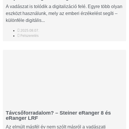
A vadászat is tolódik a digitalizáció felé. Egyre több olyan
eszközt használunk, mely az emberi érzékelést segíti –
különféle digitális...
2025.08.07.
Felszerelés
Távcsőforradalom? – Steiner eRanger 8 és
eRanger LRF
Az elmúlt másfél év nem szólt másról a vadászati