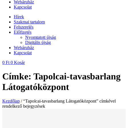
Webáruház
Kapcsolat
Hírek
Szakmai tartalom
Felszerelés
Előfizetés
Nyomtatott újság
Digitális újság
Webáruház
Kapcsolat
0
Ft
0
Kosár
Címke: Tapolcai-tavasbarlang
Látogatóközpont
Kezdőlap
/ “Tapolcai-tavasbarlang Látogatóközpont” címkével
rendelkező bejegyzések