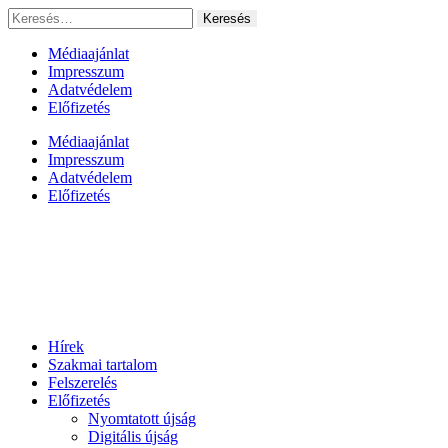
Ugrás
Keresés:
a
tartalomhoz
Médiaajánlat
Impresszum
Adatvédelem
Előfizetés
Médiaajánlat
Impresszum
Adatvédelem
Előfizetés
Hírek
Szakmai tartalom
Felszerelés
Előfizetés
Nyomtatott újság
Digitális újság