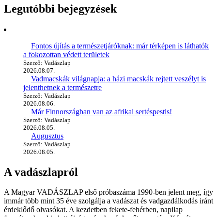
Legutóbbi bejegyzések
Fontos újítás a természetjáróknak: már térképen is láthatók
a fokozottan védett területek
Szerző: Vadászlap
2026.08.07.
Vadmacskák világnapja: a házi macskák rejtett veszélyt is
jelenthetnek a természetre
Szerző: Vadászlap
2026.08.06.
Már Finnországban van az afrikai sertéspestis!
Szerző: Vadászlap
2026.08.05.
Augusztus
Szerző: Vadászlap
2026.08.05.
A vadászlapról
A Magyar VADÁSZLAP első próbaszáma 1990-ben jelent meg, így
immár több mint 35 éve szolgálja a vadászat és vadgazdálkodás iránt
érdeklődő olvasókat. A kezdetben fekete-fehérben, napilap