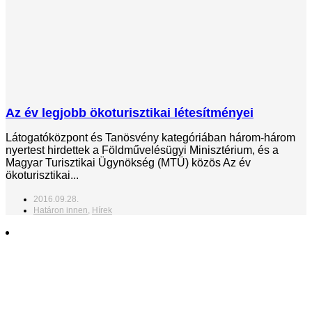
Az év legjobb ökoturisztikai létesítményei
Látogatóközpont és Tanösvény kategóriában három-három
nyertest hirdettek a Földművelésügyi Minisztérium, és a
Magyar Turisztikai Ügynökség (MTÜ) közös Az év
ökoturisztikai...
2016.09.28.
Határon innen
,
Hírek