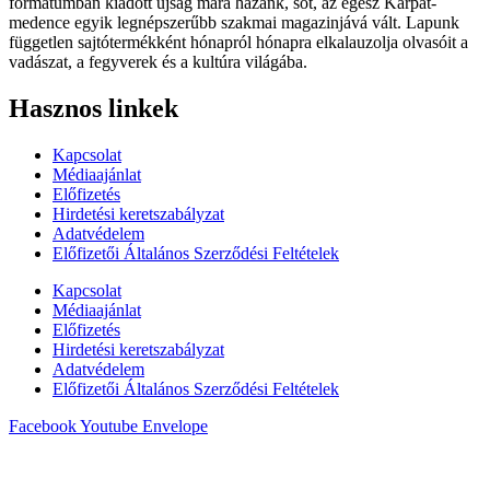
formátumban kiadott újság mára hazánk, sőt, az egész Kárpát-
medence egyik legnépszerűbb szakmai magazinjává vált. Lapunk
független sajtótermékként hónapról hónapra elkalauzolja olvasóit a
vadászat, a fegyverek és a kultúra világába.
Hasznos linkek
Kapcsolat
Médiaajánlat
Előfizetés
Hirdetési keretszabályzat
Adatvédelem
Előfizetői Általános Szerződési Feltételek
Kapcsolat
Médiaajánlat
Előfizetés
Hirdetési keretszabályzat
Adatvédelem
Előfizetői Általános Szerződési Feltételek
Facebook
Youtube
Envelope