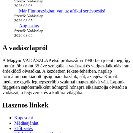
Szerző: Vadászlap
2026.08.06.
Már Finnországban van az afrikai sertéspestis!
Szerző: Vadászlap
2026.08.05.
Augusztus
Szerző: Vadászlap
2026.08.05.
A vadászlapról
A Magyar VADÁSZLAP első próbaszáma 1990-ben jelent meg, így
immár több mint 35 éve szolgálja a vadászat és vadgazdálkodás iránt
érdeklődő olvasókat. A kezdetben fekete-fehérben, napilap
formátumban kiadott újság mára hazánk, sőt, az egész Kárpát-
medence egyik legnépszerűbb szakmai magazinjává vált. Lapunk
független sajtótermékként hónapról hónapra elkalauzolja olvasóit a
vadászat, a fegyverek és a kultúra világába.
Hasznos linkek
Kapcsolat
Médiaajánlat
Előfizetés