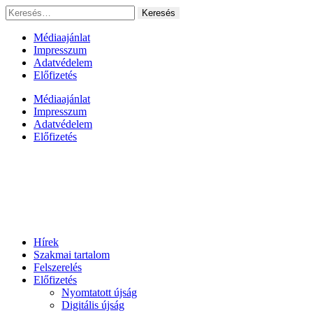
Ugrás
Keresés:
a
tartalomhoz
Médiaajánlat
Impresszum
Adatvédelem
Előfizetés
Médiaajánlat
Impresszum
Adatvédelem
Előfizetés
Hírek
Szakmai tartalom
Felszerelés
Előfizetés
Nyomtatott újság
Digitális újság