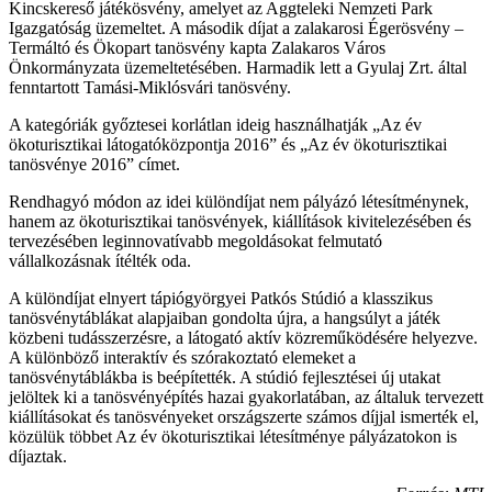
Kincskereső játékösvény, amelyet az Aggteleki Nemzeti Park
Igazgatóság üzemeltet. A második díjat a zalakarosi Égerösvény –
Termáltó és Ökopart tanösvény kapta Zalakaros Város
Önkormányzata üzemeltetésében. Harmadik lett a Gyulaj Zrt. által
fenntartott Tamási-Miklósvári tanösvény.
A kategóriák győztesei korlátlan ideig használhatják „Az év
ökoturisztikai látogatóközpontja 2016” és „Az év ökoturisztikai
tanösvénye 2016” címet.
Rendhagyó módon az idei különdíjat nem pályázó létesítménynek,
hanem az ökoturisztikai tanösvények, kiállítások kivitelezésében és
tervezésében leginnovatívabb megoldásokat felmutató
vállalkozásnak ítélték oda.
A különdíjat elnyert tápiógyörgyei Patkós Stúdió a klasszikus
tanösvénytáblákat alapjaiban gondolta újra, a hangsúlyt a játék
közbeni tudásszerzésre, a látogató aktív közreműködésére helyezve.
A különböző interaktív és szórakoztató elemeket a
tanösvénytáblákba is beépítették. A stúdió fejlesztései új utakat
jelöltek ki a tanösvényépítés hazai gyakorlatában, az általuk tervezett
kiállításokat és tanösvényeket országszerte számos díjjal ismerték el,
közülük többet Az év ökoturisztikai létesítménye pályázatokon is
díjaztak.