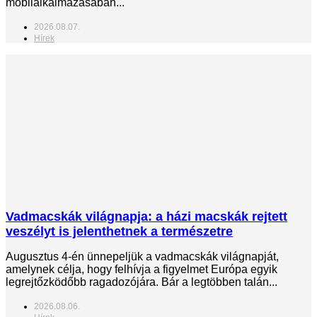
mobilalkalmazásában...
2026.08.07.
Hírek
Vadmacskák világnapja: a házi macskák rejtett
veszélyt is jelenthetnek a természetre
Augusztus 4-én ünnepeljük a vadmacskák világnapját,
amelynek célja, hogy felhívja a figyelmet Európa egyik
legrejtőzködőbb ragadozójára. Bár a legtöbben talán...
2026.08.06.