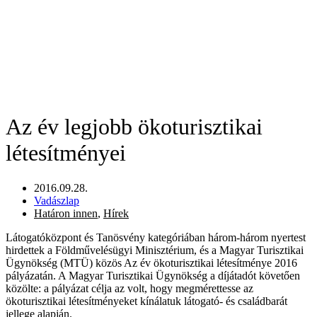
Az év legjobb ökoturisztikai
létesítményei
2016.09.28.
Vadászlap
Határon innen
,
Hírek
Látogatóközpont és Tanösvény kategóriában három-három nyertest
hirdettek a Földművelésügyi Minisztérium, és a Magyar Turisztikai
Ügynökség (MTÜ) közös Az év ökoturisztikai létesítménye 2016
pályázatán. A Magyar Turisztikai Ügynökség a díjátadót követően
közölte: a pályázat célja az volt, hogy megmérettesse az
ökoturisztikai létesítményeket kínálatuk látogató- és családbarát
jellege alapján.