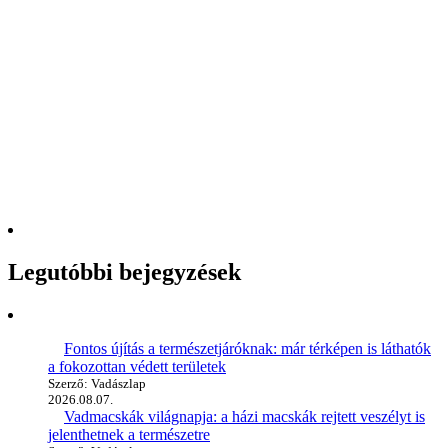
Legutóbbi bejegyzések
Fontos újítás a természetjáróknak: már térképen is láthatók
a fokozottan védett területek
Szerző: Vadászlap
2026.08.07.
Vadmacskák világnapja: a házi macskák rejtett veszélyt is
jelenthetnek a természetre