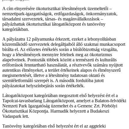
A cím elnyerésére ökoturisztikai létesítmények üzemeltetői –
nemzetipark-igazgatóságok, erdőgazdaságok, önkormányzatok,
társadalmi szervezetek, társas- és magánvállalkozások –
pályázhattak ökoturisztikai látogatóközpont és tanösvény
kategóriákban.
A pályázatra 12 pályamunka érkezett, ezeket a lebonyolításban
közreműködő szervezetek delegáltjaiból álló szakmai munkacsoport
bírálta el. Az előzetes értékelés során a bírálóbizottság vizsgálta,
hogy a létesítmények mennyire felelnek meg az ökoturizmus
alapelveinek. Pontozták többek között a természeti és kulturális
erőforrások fenntartható használatát, a résztvevők számára nyújtott
autentikus élményeket, a terület értékeinek alapos és élményszerű
megismertetését, illetve a létesítmény tudatosan oktató és
szemléletformáló szerepét is. A második fordulóba jutott
pályázatokat helyszínbejárás során értékelték.
Látogatóközpont kategóriában megosztott első helyezést ért el a
Tapolcai-tavasbarlang Látogatóközpont, amelyet a Balaton-felvidéki
Nemzeti Park Igazgatóság üzemeltet és a Gemenc Zrt. Pörbölyi
Ökoturisztikai Központja. Harmadik helyezett a Budakeszi
Vadaspark lett.
Tanösvény kategóriában első helyezést ért el az aggteleki