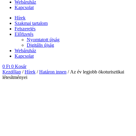
Webáruház
Kapcsolat
Hírek
Szakmai tartalom
Felszerelés
Előfizetés
Nyomtatott újság
Digitális újság
Webáruház
Kapcsolat
0
Ft
0
Kosár
Kezdőlap
/
Hírek
/
Határon innen
/ Az év legjobb ökoturisztikai
létesítményei