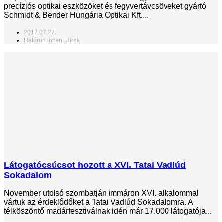
precíziós optikai eszközöket és fegyvertávcsöveket gyártó
Schmidt & Bender Hungária Optikai Kft....
2017.07.27.
Határon innen
,
Hírek
Látogatócsúcsot hozott a XVI. Tatai Vadlúd
Sokadalom
November utolsó szombatján immáron XVI. alkalommal
vártuk az érdeklődőket a Tatai Vadlúd Sokadalomra. A
télköszöntő madárfesztiválnak idén már 17.000 látogatója...