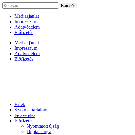
Ugrás
Keresés:
a
tartalomhoz
Médiaajánlat
Impresszum
Adatvédelem
Előfizetés
Médiaajánlat
Impresszum
Adatvédelem
Előfizetés
Hírek
Szakmai tartalom
Felszerelés
Előfizetés
Nyomtatott újság
Digitális újság