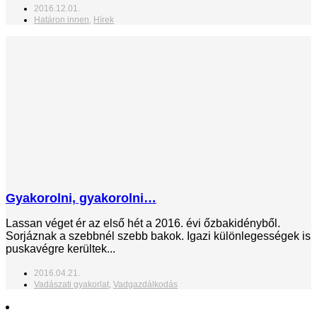
2016.12.01.
Határon innen
,
Hírek
Gyakorolni, gyakorolni…
Lassan véget ér az első hét a 2016. évi őzbakidényből.
Sorjáznak a szebbnél szebb bakok. Igazi különlegességek is
puskavégre kerültek...
2016.04.21.
Vadászati gyakorlat
,
Vadgazdálkodás