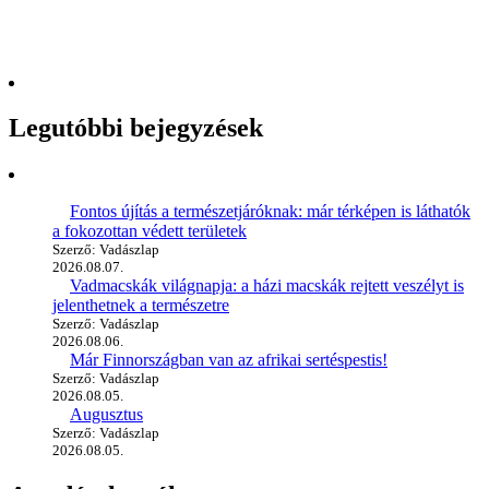
Legutóbbi bejegyzések
Fontos újítás a természetjáróknak: már térképen is láthatók
a fokozottan védett területek
Szerző: Vadászlap
2026.08.07.
Vadmacskák világnapja: a házi macskák rejtett veszélyt is
jelenthetnek a természetre
Szerző: Vadászlap
2026.08.06.
Már Finnországban van az afrikai sertéspestis!
Szerző: Vadászlap
2026.08.05.
Augusztus
Szerző: Vadászlap
2026.08.05.