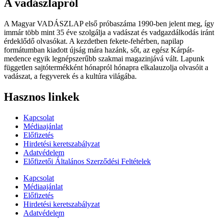
A vadászlapról
A Magyar VADÁSZLAP első próbaszáma 1990-ben jelent meg, így
immár több mint 35 éve szolgálja a vadászat és vadgazdálkodás iránt
érdeklődő olvasókat. A kezdetben fekete-fehérben, napilap
formátumban kiadott újság mára hazánk, sőt, az egész Kárpát-
medence egyik legnépszerűbb szakmai magazinjává vált. Lapunk
független sajtótermékként hónapról hónapra elkalauzolja olvasóit a
vadászat, a fegyverek és a kultúra világába.
Hasznos linkek
Kapcsolat
Médiaajánlat
Előfizetés
Hirdetési keretszabályzat
Adatvédelem
Előfizetői Általános Szerződési Feltételek
Kapcsolat
Médiaajánlat
Előfizetés
Hirdetési keretszabályzat
Adatvédelem