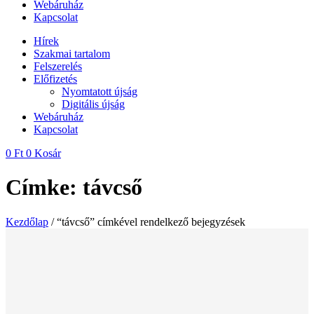
Webáruház
Kapcsolat
Hírek
Szakmai tartalom
Felszerelés
Előfizetés
Nyomtatott újság
Digitális újság
Webáruház
Kapcsolat
0
Ft
0
Kosár
Címke: távcső
Kezdőlap
/ “távcső” címkével rendelkező bejegyzések