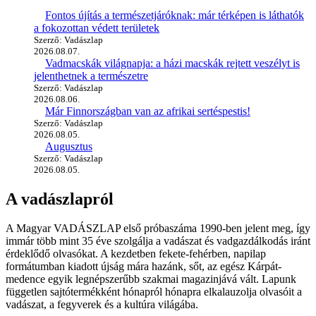
Fontos újítás a természetjáróknak: már térképen is láthatók
a fokozottan védett területek
Szerző: Vadászlap
2026.08.07.
Vadmacskák világnapja: a házi macskák rejtett veszélyt is
jelenthetnek a természetre
Szerző: Vadászlap
2026.08.06.
Már Finnországban van az afrikai sertéspestis!
Szerző: Vadászlap
2026.08.05.
Augusztus
Szerző: Vadászlap
2026.08.05.
A vadászlapról
A Magyar VADÁSZLAP első próbaszáma 1990-ben jelent meg, így
immár több mint 35 éve szolgálja a vadászat és vadgazdálkodás iránt
érdeklődő olvasókat. A kezdetben fekete-fehérben, napilap
formátumban kiadott újság mára hazánk, sőt, az egész Kárpát-
medence egyik legnépszerűbb szakmai magazinjává vált. Lapunk
független sajtótermékként hónapról hónapra elkalauzolja olvasóit a
vadászat, a fegyverek és a kultúra világába.