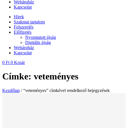
Webáruház
Kapcsolat
Hírek
Szakmai tartalom
Felszerelés
Előfizetés
Nyomtatott újság
Digitális újság
Webáruház
Kapcsolat
0
Ft
0
Kosár
Címke: veteményes
Kezdőlap
/ “veteményes” címkével rendelkező bejegyzések