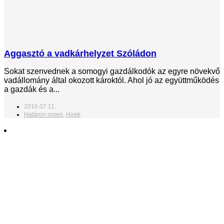
Aggasztó a vadkárhelyzet Szóládon
Sokat szenvednek a somogyi gazdálkodók az egyre növekvő
vadállomány által okozott károktól. Ahol jó az együttműködés
a gazdák és a...
2016.07.11.
Határon innen
,
Hírek