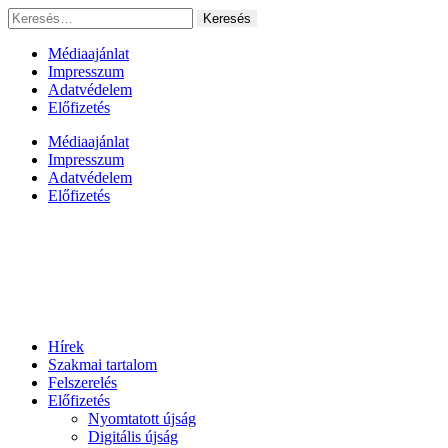
Ugrás
Keresés:
a
tartalomhoz
Médiaajánlat
Impresszum
Adatvédelem
Előfizetés
Médiaajánlat
Impresszum
Adatvédelem
Előfizetés
Hírek
Szakmai tartalom
Felszerelés
Előfizetés
Nyomtatott újság
Digitális újság