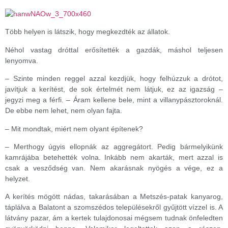
Több helyen is látszik, hogy megkezdték az állatok.
Néhol vastag dróttal erősítették a gazdák, máshol teljesen
lenyomva.
– Szinte minden reggel azzal kezdjük, hogy felhúzzuk a drótot,
javítjuk a kerítést, de sok értelmét nem látjuk, ez az igazság –
jegyzi meg a férfi. – Áram kellene bele, mint a villanypásztoroknál.
De ebbe nem lehet, nem olyan fajta.
– Mit mondtak, miért nem olyant építenek?
– Merthogy úgyis ellopnák az aggregátort. Pedig bármelyikünk
kamrájába betehették volna. Inkább nem akarták, mert azzal is
csak a vesződség van. Nem akarásnak nyögés a vége, ez a
helyzet.
A kerítés mögött nádas, takarásában a Metszés-patak kanyarog,
táplálva a Balatont a szomszédos településekről gyűjtött vízzel is. A
látvány pazar, ám a kertek tulajdonosai mégsem tudnak önfeledten