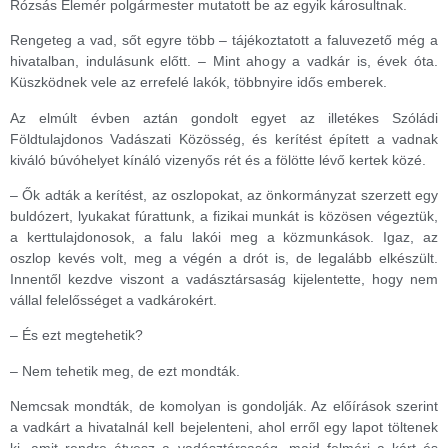
Rózsás Elemér polgármester mutatott be az egyik károsultnak.
Rengeteg a vad, sőt egyre több – tájékoztatott a faluvezető még a
hivatalban, indulásunk előtt. – Mint ahogy a vadkár is, évek óta.
Küszködnek vele az errefelé lakók, többnyire idős emberek.
Az elmúlt évben aztán gondolt egyet az illetékes Szóládi
Földtulajdonos Vadászati Közösség, és kerítést épített a vadnak
kiváló búvóhelyet kínáló vizenyős rét és a fölötte lévő kertek közé.
– Ők adták a kerítést, az oszlopokat, az önkormányzat szerzett egy
buldózert, lyukakat fúrattunk, a fizikai munkát is közösen végeztük,
a kerttulajdonosok, a falu lakói meg a közmunkások. Igaz, az
oszlop kevés volt, meg a végén a drót is, de legalább elkészült.
Innentől kezdve viszont a vadásztársaság kijelentette, hogy nem
vállal felelősséget a vadkárokért.
– És ezt megtehetik?
– Nem tehetik meg, de ezt mondták.
Nemcsak mondták, de komolyan is gondolják. Az előírások szerint
a vadkárt a hivatalnál kell bejelenteni, ahol erről egy lapot töltenek