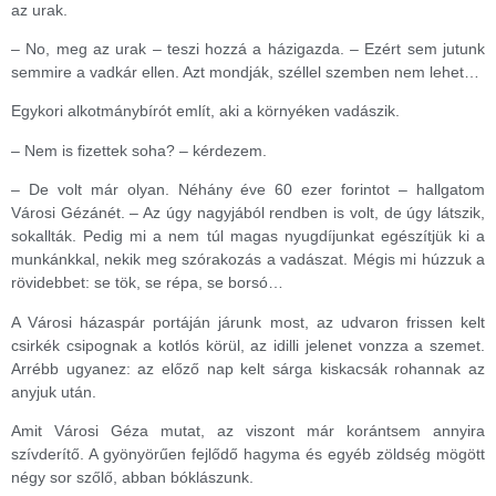
az urak.
– No, meg az urak – teszi hozzá a házigazda. – Ezért sem jutunk
semmire a vadkár ellen. Azt mondják, széllel szemben nem lehet…
Egykori alkotmánybírót említ, aki a környéken vadászik.
– Nem is fizettek soha? – kérdezem.
– De volt már olyan. Néhány éve 60 ezer forintot – hallgatom
Városi Gézánét. – Az úgy nagyjából rendben is volt, de úgy látszik,
sokallták. Pedig mi a nem túl magas nyugdíjunkat egészítjük ki a
munkánkkal, nekik meg szórakozás a vadászat. Mégis mi húzzuk a
rövidebbet: se tök, se répa, se borsó…
A Városi házaspár portáján járunk most, az udvaron frissen kelt
csirkék csipognak a kotlós körül, az idilli jelenet vonzza a szemet.
Arrébb ugyanez: az előző nap kelt sárga kiskacsák rohannak az
anyjuk után.
Amit Városi Géza mutat, az viszont már korántsem annyira
szívderítő. A gyönyörűen fejlődő hagyma és egyéb zöldség mögött
négy sor szőlő, abban bóklászunk.