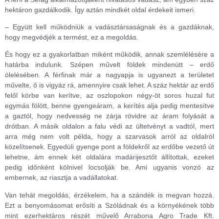
hektáron gazdálkodik. Így aztán mindkét oldal érdekeit ismeri.
– Együtt kell működniük a vadásztársaságnak és a gazdáknak,
hogy megvédjék a termést, ez a megoldás.
És hogy ez a gyakorlatban miként működik, annak szemlélésére a
határba indulunk. Szépen művelt földek mindenütt – erdő
ölelésében. A férfinak már a nagyapja is ugyanezt a területet
művelte, ő is vigyáz rá, amennyire csak lehet. A száz hektár az erdő
felől körbe van kerítve, az oszlopokon négy-öt soros huzal fut
egymás fölött, benne gyengeáram, a kerítés alja pedig mentesítve
a gaztól, hogy nedvesség ne zárja rövidre az áram folyását a
drótban. A másik oldalon a falu védi az ültetvényt a vadtól, mert
arra még nem volt példa, hogy a szarvasok arról az oldalról
közelítsenek. Egyedüli gyenge pont a földekről az erdőbe vezető út
lehetne, ám ennek két oldalára madárijesztőt állítottak, ezeket
pedig időnként kölnivel locsolják be. Ami ugyanis vonzó az
embernek, az riasztja a vadállatokat.
Van tehát megoldás, érzékelem, ha a szándék is megvan hozzá.
Ezt a benyomásomat erősíti a Szóládnak és a környékének több
mint ezerhektáros részét művelő Arrabona Agro Trade Kft.