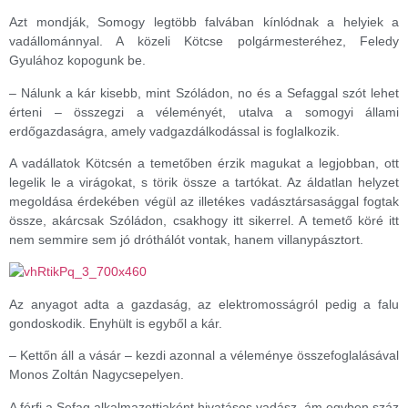
Azt mondják, Somogy legtöbb falvában kínlódnak a helyiek a
vadállománnyal. A közeli Kötcse polgármesteréhez, Feledy
Gyulához kopogunk be.
– Nálunk a kár kisebb, mint Szóládon, no és a Sefaggal szót lehet
érteni – összegzi a véleményét, utalva a somogyi állami
erdőgazdaságra, amely vadgazdálkodással is foglalkozik.
A vadállatok Kötcsén a temetőben érzik magukat a legjobban, ott
legelik le a virágokat, s törik össze a tartókat. Az áldatlan helyzet
megoldása érdekében végül az illetékes vadásztársasággal fogtak
össze, akárcsak Szóládon, csakhogy itt sikerrel. A temető köré itt
nem semmire sem jó dróthálót vontak, hanem villanypásztort.
Az anyagot adta a gazdaság, az elektromosságról pedig a falu
gondoskodik. Enyhült is egyből a kár.
– Kettőn áll a vásár – kezdi azonnal a véleménye összefoglalásával
Monos Zoltán Nagycsepelyen.
A férfi a Sefag alkalmazottjaként hivatásos vadász, ám egyben száz