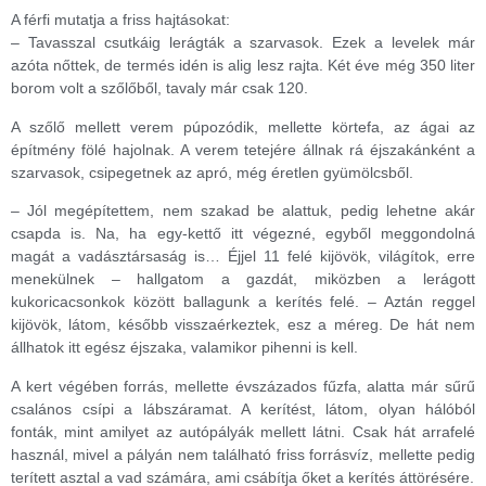
A férfi mutatja a friss hajtásokat:
– Tavasszal csutkáig lerágták a szarvasok. Ezek a levelek már
azóta nőttek, de termés idén is alig lesz rajta. Két éve még 350 liter
borom volt a szőlőből, tavaly már csak 120.
A szőlő mellett verem púpozódik, mellette körtefa, az ágai az
építmény fölé hajolnak. A verem tetejére állnak rá éjszakánként a
szarvasok, csipegetnek az apró, még éretlen gyümölcsből.
– Jól megépítettem, nem szakad be alattuk, pedig lehetne akár
csapda is. Na, ha egy-kettő itt végezné, egyből meggondolná
magát a vadásztársaság is… Éjjel 11 felé kijövök, világítok, erre
menekülnek – hallgatom a gazdát, miközben a lerágott
kukoricacsonkok között ballagunk a kerítés felé. – Aztán reggel
kijövök, látom, később visszaérkeztek, esz a méreg. De hát nem
állhatok itt egész éjszaka, valamikor pihenni is kell.
A kert végében forrás, mellette évszázados fűzfa, alatta már sűrű
csalános csípi a lábszáramat. A kerítést, látom, olyan hálóból
fonták, mint amilyet az autópályák mellett látni. Csak hát arrafelé
használ, mivel a pályán nem található friss forrásvíz, mellette pedig
terített asztal a vad számára, ami csábítja őket a kerítés áttörésére.