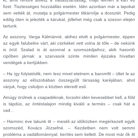
ki, amit rendre átvesz a vadásztársaság, majd felméri a kárt és
fizet. Tisztességes hozzáállás esetén. Idén azonban már a lapokat
sem vették át, mutatja a polgármester titkárnője a dossziét. Pedig
eddig öten is jelezték a kárukat, jóllehet még csak a szezon elején
tartunk.
Az asszony, Varga Kálmánné, akihez elvitt a polgármester, éppen
az egyik falubelire várt, aki csirkéket vett volna át tőle – de nekünk
is örül. Szalad is át azonnal a szomszédjaihoz, akik hasonló
cipőben járnak: a szarvasok szinte minden éjszaka hívatlan
vendégek a kertjükben.
– Ha így folytatódik, nem lesz mivel etetnem a baromfit – ültet le az
asszony az előszobában összegyűlt társaság karéjában, ahol
várjuk, hogy csituljon a közben eleredt eső.
Amúgy örülnek a csapadéknak, locsolni idén kevesebbet kell, a föld
is tápdús, az öntéstalajon mindig kiváló a termés – csak hát a
vad…
– Harminc éve lakunk itt – meséli az időközben megérkezett egyik
szomszéd, Kovács Józsefné. – Kezdetben nem volt semmi
probléma a vadállománnyal, kerítés sem kellett. De most már ők itt