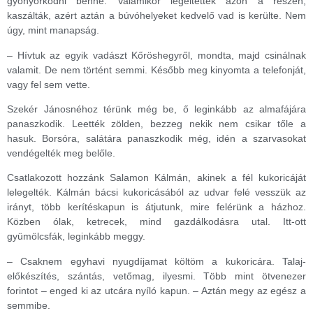
gyönyörködni benne. Valamikor legeltettek azon a részen,
kaszálták, azért aztán a búvóhelyeket kedvelő vad is kerülte. Nem
úgy, mint manapság.
– Hívtuk az egyik vadászt Kőröshegyről, mondta, majd csinálnak
valamit. De nem történt semmi. Később meg kinyomta a telefonját,
vagy fel sem vette.
Szekér Jánosnéhoz térünk még be, ő leginkább az almafájára
panaszkodik. Leették zölden, bezzeg nekik nem csikar tőle a
hasuk. Borsóra, salátára panaszkodik még, idén a szarvasokat
vendégelték meg belőle.
Csatlakozott hozzánk Salamon Kálmán, akinek a fél kukoricáját
lelegelték. Kálmán bácsi kukoricásából az udvar felé vesszük az
irányt, több kerítéskapun is átjutunk, mire felérünk a házhoz.
Közben ólak, ketrecek, mind gazdálkodásra utal. Itt-ott
gyümölcsfák, leginkább meggy.
– Csaknem egyhavi nyugdíjamat költöm a kukoricára. Talaj-
előkészítés, szántás, vetőmag, ilyesmi. Több mint ötvenezer
forintot – enged ki az utcára nyíló kapun. – Aztán megy az egész a
semmibe.