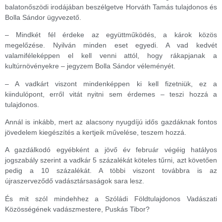
balatonőszödi irodájában beszélgetve Horváth Tamás tulajdonos és
Bolla Sándor ügyvezető.
– Mindkét fél érdeke az együttműködés, a károk közös
megelőzése. Nyilván minden eset egyedi. A vad kedvét
valamiféleképpen el kell venni attól, hogy rákapjanak a
kultúrnövényekre – jegyzem Bolla Sándor véleményét.
– A vadkárt viszont mindenképpen ki kell fizetniük, ez a
kiindulópont, erről vitát nyitni sem érdemes – teszi hozzá a
tulajdonos.
Annál is inkább, mert az alacsony nyugdíjú idős gazdáknak fontos
jövedelem kiegészítés a kertjeik művelése, teszem hozzá.
A gazdálkodó egyébként a jövő év február végéig hatályos
jogszabály szerint a vadkár 5 százalékát köteles tűrni, azt követően
pedig a 10 százalékát. A többi viszont továbbra is az
újraszerveződő vadásztársaságok sara lesz.
És mit szól mindehhez a Szóládi Földtulajdonos Vadászati
Közösségének vadászmestere, Puskás Tibor?