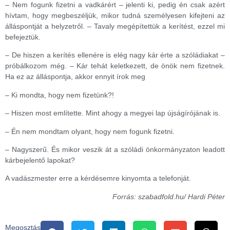
– Nem fogunk fizetni a vadkárért – jelenti ki, pedig én csak azért
hívtam, hogy megbeszéljük, mikor tudná személyesen kifejteni az
álláspontját a helyzetről. – Tavaly megépítettük a kerítést, ezzel mi
befejeztük.
– De hiszen a kerítés ellenére is elég nagy kár érte a szóládiakat –
próbálkozom még. – Kár tehát keletkezett, de önök nem fizetnek.
Ha ez az álláspontja, akkor ennyit írok meg
– Ki mondta, hogy nem fizetünk?!
– Hiszen most említette. Mint ahogy a megyei lap újságírójának is.
– Én nem mondtam olyant, hogy nem fogunk fizetni.
– Nagyszerű. És mikor veszik át a szóládi önkormányzaton leadott
kárbejelentő lapokat?
A vadászmester erre a kérdésemre kinyomta a telefonját.
Forrás: szabadfold.hu/ Hardi Péter
Megosztás