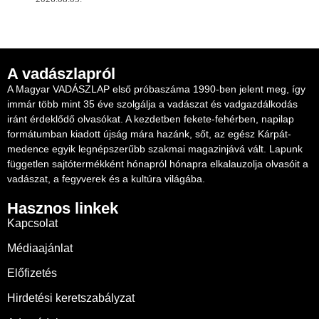
A vadászlapról
A Magyar VADÁSZLAP első próbaszáma 1990-ben jelent meg, így
immár több mint 35 éve szolgálja a vadászat és vadgazdálkodás
iránt érdeklődő olvasókat. A kezdetben fekete-fehérben, napilap
formátumban kiadott újság mára hazánk, sőt, az egész Kárpát-
medence egyik legnépszerűbb szakmai magazinjává vált. Lapunk
független sajtótermékként hónapról hónapra elkalauzolja olvasóit a
vadászat, a fegyverek és a kultúra világába.
Hasznos linkek
Kapcsolat
Médiaajánlat
Előfizetés
Hirdetési keretszabályzat