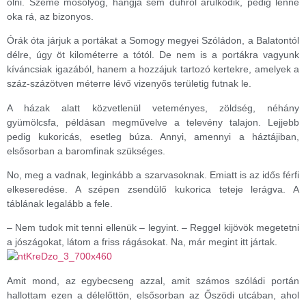
ölni. Szeme mosolyog, hangja sem dühről árulkodik, pedig lenne
oka rá, az bizonyos.
Órák óta járjuk a portákat a Somogy megyei Szóládon, a Balatontól
délre, úgy öt kilométerre a tótól. De nem is a portákra vagyunk
kíváncsiak igazából, hanem a hozzájuk tartozó kertekre, amelyek a
száz-százötven méterre lévő vizenyős területig futnak le.
A házak alatt közvetlenül veteményes, zöldség, néhány
gyümölcsfa, példásan megművelve a televény talajon. Lejjebb
pedig kukoricás, esetleg búza. Annyi, amennyi a háztájiban,
elsősorban a baromfinak szükséges.
No, meg a vadnak, leginkább a szarvasoknak. Emiatt is az idős férfi
elkeseredése. A szépen zsendülő kukorica teteje lerágva. A
táblának legalább a fele.
– Nem tudok mit tenni ellenük – legyint. – Reggel kijövök megetetni
a jószágokat, látom a friss rágásokat. Na, már megint itt jártak.
Amit mond, az egybecseng azzal, amit számos szóládi portán
hallottam ezen a délelőttön, elsősorban az Őszödi utcában, ahol