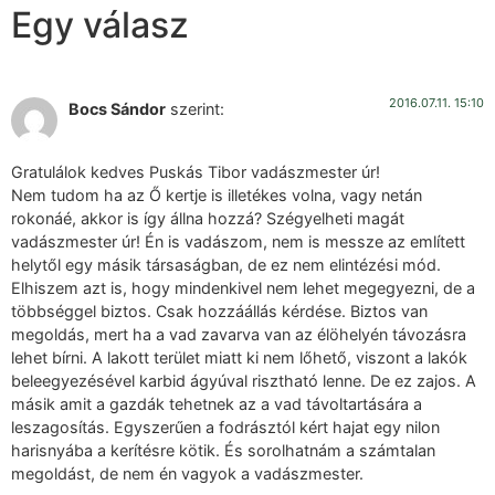
Egy válasz
2016.07.11. 15:10
Bocs Sándor
szerint:
Gratulálok kedves Puskás Tibor vadászmester úr!
Nem tudom ha az Ő kertje is illetékes volna, vagy netán
rokonáé, akkor is így állna hozzá? Szégyelheti magát
vadászmester úr! Én is vadászom, nem is messze az említett
helytől egy másik társaságban, de ez nem elintézési mód.
Elhiszem azt is, hogy mindenkivel nem lehet megegyezni, de a
többséggel biztos. Csak hozzáállás kérdése. Biztos van
megoldás, mert ha a vad zavarva van az élöhelyén távozásra
lehet bírni. A lakott terület miatt ki nem lőhető, viszont a lakók
beleegyezésével karbid ágyúval risztható lenne. De ez zajos. A
másik amit a gazdák tehetnek az a vad távoltartására a
leszagosítás. Egyszerűen a fodrásztól kért hajat egy nilon
harisnyába a kerítésre kötik. És sorolhatnám a számtalan
megoldást, de nem én vagyok a vadászmester.