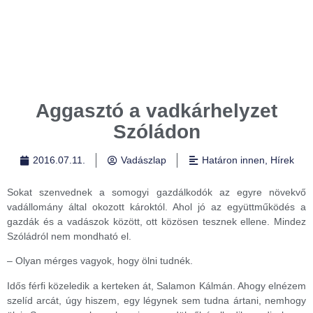
Aggasztó a vadkárhelyzet
Szóládon
2016.07.11.
Vadászlap
Határon innen
,
Hírek
Sokat szenvednek a somogyi gazdálkodók az egyre növekvő
vadállomány által okozott károktól. Ahol jó az együttműködés a
gazdák és a vadászok között, ott közösen tesznek ellene. Mindez
Szóládról nem mondható el.
– Olyan mérges vagyok, hogy ölni tudnék.
Idős férfi közeledik a kerteken át, Salamon Kálmán. Ahogy elnézem
szelíd arcát, úgy hiszem, egy légynek sem tudna ártani, nemhogy