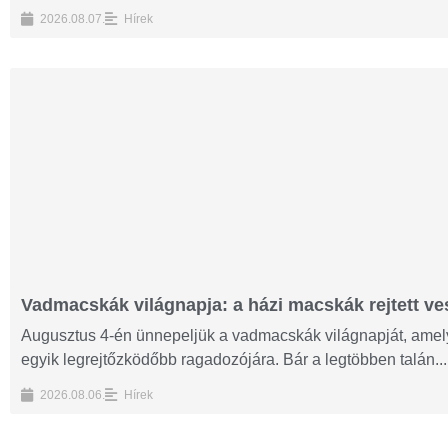
2026.08.07.
Hírek
Vadmacskák világnapja: a házi macskák rejtett ves
Augusztus 4-én ünnepeljük a vadmacskák világnapját, amelyn
egyik legrejtőzködőbb ragadozójára. Bár a legtöbben talán...
2026.08.06.
Hírek