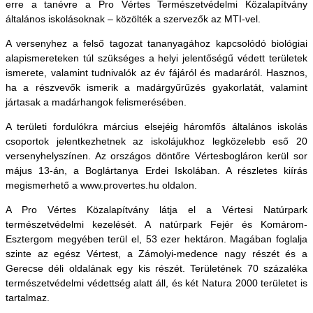
erre a tanévre a Pro Vértes Természetvédelmi Közalapítvány
általános iskolásoknak – közölték a szervezők az MTI-vel.
A versenyhez a felső tagozat tananyagához kapcsolódó biológiai
alapismereteken túl szükséges a helyi jelentőségű védett területek
ismerete, valamint tudnivalók az év fájáról és madaráról. Hasznos,
ha a részvevők ismerik a madárgyűrűzés gyakorlatát, valamint
jártasak a madárhangok felismerésében.
A területi fordulókra március elsejéig háromfős általános iskolás
csoportok jelentkezhetnek az iskolájukhoz legközelebb eső 20
versenyhelyszínen. Az országos döntőre Vértesbogláron kerül sor
május 13-án, a Boglártanya Erdei Iskolában. A részletes kiírás
megismerhető a www.provertes.hu oldalon.
A Pro Vértes Közalapítvány látja el a Vértesi Natúrpark
természetvédelmi kezelését. A natúrpark Fejér és Komárom-
Esztergom megyében terül el, 53 ezer hektáron. Magában foglalja
szinte az egész Vértest, a Zámolyi-medence nagy részét és a
Gerecse déli oldalának egy kis részét. Területének 70 százaléka
természetvédelmi védettség alatt áll, és két Natura 2000 területet is
tartalmaz.