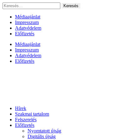
Ugrás
Keresés:
a
tartalomhoz
Médiaajánlat
Impresszum
Adatvédelem
Előfizetés
Médiaajánlat
Impresszum
Adatvédelem
Előfizetés
Hírek
Szakmai tartalom
Felszerelés
Előfizetés
Nyomtatott újság
Digitális újság