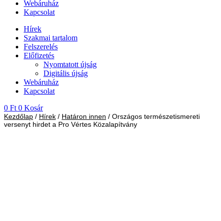
Webáruház
Kapcsolat
Hírek
Szakmai tartalom
Felszerelés
Előfizetés
Nyomtatott újság
Digitális újság
Webáruház
Kapcsolat
0
Ft
0
Kosár
Kezdőlap
/
Hírek
/
Határon innen
/ Országos természetismereti
versenyt hirdet a Pro Vértes Közalapítvány