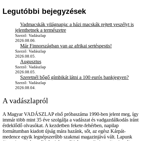
Legutóbbi bejegyzések
Vadmacskák világnapja: a házi macskák rejtett veszélyt is
jelenthetnek a természetre
Szerző: Vadászlap
2026.08.06.
Már Finnországban van az afrikai sertéspestis!
Szerző: Vadászlap
2026.08.05.
Augusztus
Szerző: Vadászlap
2026.08.05.
Szeretnél bőgő gímbikát látni a 100 eurós bankjegyen?
Szerző: Vadászlap
2026.08.04.
A vadászlapról
A Magyar VADÁSZLAP első próbaszáma 1990-ben jelent meg, így
immár több mint 35 éve szolgálja a vadászat és vadgazdálkodás iránt
érdeklődő olvasókat. A kezdetben fekete-fehérben, napilap
formátumban kiadott újság mára hazánk, sőt, az egész Kárpát-
medence egyik legnépszerűbb szakmai magazinjává vált. Lapunk