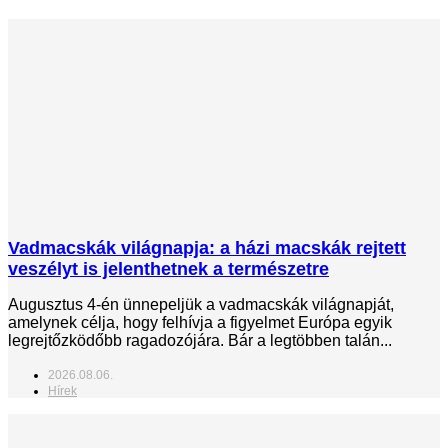
Vadmacskák világnapja: a házi macskák rejtett
veszélyt is jelenthetnek a természetre
Augusztus 4-én ünnepeljük a vadmacskák világnapját,
amelynek célja, hogy felhívja a figyelmet Európa egyik
legrejtőzködőbb ragadozójára. Bár a legtöbben talán...
2026.08.06.
Hírek