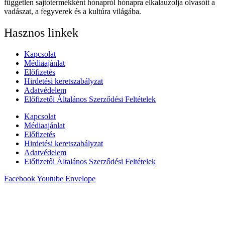
független sajtótermékként hónapról hónapra elkalauzolja olvasóit a
vadászat, a fegyverek és a kultúra világába.
Hasznos linkek
Kapcsolat
Médiaajánlat
Előfizetés
Hirdetési keretszabályzat
Adatvédelem
Előfizetői Általános Szerződési Feltételek
Kapcsolat
Médiaajánlat
Előfizetés
Hirdetési keretszabályzat
Adatvédelem
Előfizetői Általános Szerződési Feltételek
Facebook
Youtube
Envelope