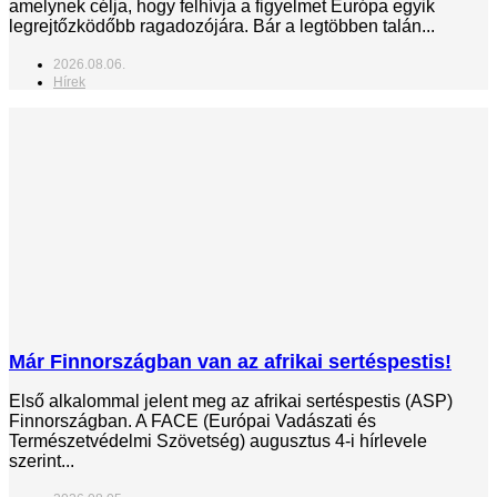
amelynek célja, hogy felhívja a figyelmet Európa egyik
legrejtőzködőbb ragadozójára. Bár a legtöbben talán...
2026.08.06.
Hírek
Már Finnországban van az afrikai sertéspestis!
Első alkalommal jelent meg az afrikai sertéspestis (ASP)
Finnországban. A FACE (Európai Vadászati és
Természetvédelmi Szövetség) augusztus 4-i hírlevele
szerint...