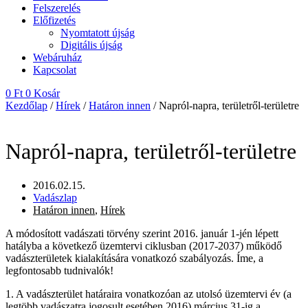
Felszerelés
Előfizetés
Nyomtatott újság
Digitális újság
Webáruház
Kapcsolat
0
Ft
0
Kosár
Kezdőlap
/
Hírek
/
Határon innen
/ Napról-napra, területről-területre
Napról-napra, területről-területre
2016.02.15.
Vadászlap
Határon innen
,
Hírek
A módosított vadászati törvény szerint 2016. január 1-jén lépett
hatályba a következő üzemtervi ciklusban (2017-2037) működő
vadászterületek kialakítására vonatkozó szabályozás. Íme, a
legfontosabb tudnivalók!
1. A vadászterület határaira vonatkozóan az utolsó üzemtervi év (a
legtöbb vadászatra jogosult esetében 2016) március 31-ig a