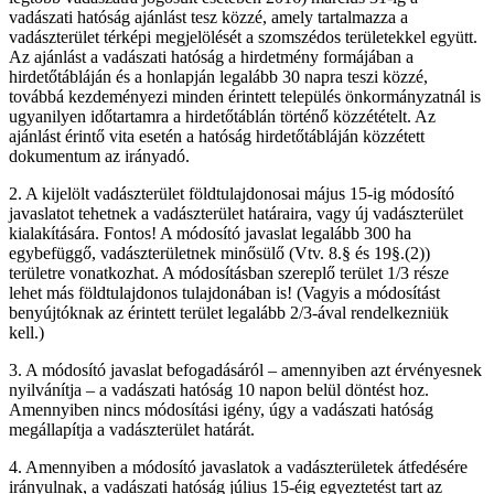
vadászati hatóság ajánlást tesz közzé, amely tartalmazza a
vadászterület térképi megjelölését a szomszédos területekkel együtt.
Az ajánlást a vadászati hatóság a hirdetmény formájában a
hirdetőtábláján és a honlapján legalább 30 napra teszi közzé,
továbbá kezdeményezi minden érintett település önkormányzatnál is
ugyanilyen időtartamra a hirdetőtáblán történő közzétételt. Az
ajánlást érintő vita esetén a hatóság hirdetőtábláján közzétett
dokumentum az irányadó.
2. A kijelölt vadászterület földtulajdonosai május 15-ig módosító
javaslatot tehetnek a vadászterület határaira, vagy új vadászterület
kialakítására. Fontos! A módosító javaslat legalább 300 ha
egybefüggő, vadászterületnek minősülő (Vtv. 8.§ és 19§.(2))
területre vonatkozhat. A módosításban szereplő terület 1/3 része
lehet más földtulajdonos tulajdonában is! (Vagyis a módosítást
benyújtóknak az érintett terület legalább 2/3-ával rendelkezniük
kell.)
3. A módosító javaslat befogadásáról – amennyiben azt érvényesnek
nyilvánítja – a vadászati hatóság 10 napon belül döntést hoz.
Amennyiben nincs módosítási igény, úgy a vadászati hatóság
megállapítja a vadászterület határát.
4. Amennyiben a módosító javaslatok a vadászterületek átfedésére
irányulnak, a vadászati hatóság július 15-éig egyeztetést tart az