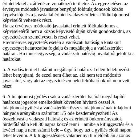
érintettekkel az átfedésre vonatkozó területre. Az egyeztetésen az
érvényes módosító javaslatot benyújtó földtulajdonosok közös
képviselője és a javaslattal érintett vadászterületek földtulajdonosi
képviselői vehetnek részt.
Ha az érvényes módosító javaslattal érintett földtulajdonos a
képviseletéről nem a közös képviselő útján kíván gondoskodni, az
egyeztetésen személyesen is részt vehet.
Eredményes egyeztetés esetén a vadászati hatóság a kialakult
egyezséget határozatba foglalja és megállapítja a vadászterület
határait. Ha nincs egyezség, a vadászati hatóság hivatalból jelöli ki a
határokat.
5. A vadászterület határait megállapító határozat ellen fellebbezést
lehet benyújtani, de ezzel nem élhet az, aki nem tett módosító
javaslatot, vagy aki az egyeztetésen neki felróható okból nem vett
részt.
6. A tulajdonosi gyűlés csak a vadászterület határát megállapító
határozat jogerőre emelkedését követően hívható össze! A
tulajdonosi gyűlést a vadászterület összes tulajdonosának tulajdoni
hányada arányában számított 1/5-öde kezdeményezheti! Az
összehívást a vadászati hatóság és az érintett önkormányzatok
hirdetőtábláin kell 30 napra közzé tenni – amibe a kifüggesztés és a
levétel napja nem számít bele – úgy, hogy azt a gyűlés előtti napon
lehet levenni. A kifüggesztésnek valamennyi hirdetőtáblán azonos