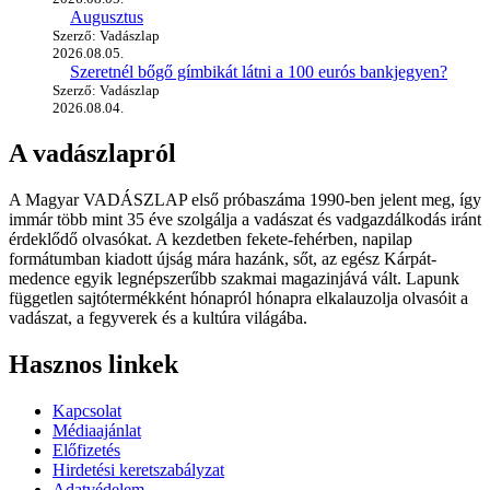
Augusztus
Szerző: Vadászlap
2026.08.05.
Szeretnél bőgő gímbikát látni a 100 eurós bankjegyen?
Szerző: Vadászlap
2026.08.04.
A vadászlapról
A Magyar VADÁSZLAP első próbaszáma 1990-ben jelent meg, így
immár több mint 35 éve szolgálja a vadászat és vadgazdálkodás iránt
érdeklődő olvasókat. A kezdetben fekete-fehérben, napilap
formátumban kiadott újság mára hazánk, sőt, az egész Kárpát-
medence egyik legnépszerűbb szakmai magazinjává vált. Lapunk
független sajtótermékként hónapról hónapra elkalauzolja olvasóit a
vadászat, a fegyverek és a kultúra világába.
Hasznos linkek
Kapcsolat
Médiaajánlat
Előfizetés
Hirdetési keretszabályzat
Adatvédelem