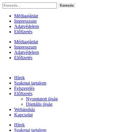
Ugrás
Keresés:
a
tartalomhoz
Médiaajánlat
Impresszum
Adatvédelem
Előfizetés
Médiaajánlat
Impresszum
Adatvédelem
Előfizetés
Hírek
Szakmai tartalom
Felszerelés
Előfizetés
Nyomtatott újság
Digitális újság
Webáruház
Kapcsolat
Hírek
Szakmai tartalom