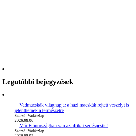
Legutóbbi bejegyzések
Vadmacskák világnapja: a házi macskák rejtett veszélyt is
jelenthetnek a természetre
Szerző: Vadászlap
2026.08.06.
Már Finnországban van az afrikai sertéspestis!
Szerző: Vadászlap
2026.08.05.