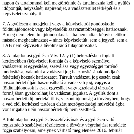
napon és tartalommal kell megtörténnie és tartalmaznia kell a gyűlés
időpontját, helyszínét, napirendjét, a vadászterület térképét és a
képviselet szabályait.
7. A gyűlésen a megjelent vagy a képviseletről gondoskodó
földtulajdonosok vagy képviselőik szavazattöbbséggel határoznak.
A meg nem jelent tulajdonosoknak – ha nem adtak képviseletükre
másnak meghatalmazást – nincs képviseletük; sem a jegyző, sem a
TAB nem képviseli a távolmaradó tulajdonosokat.
8. A tulajdonosi gyűlés a Vtv. 12. § (1) bekezdésben foglalt
kérdésekben (képviselet formája és a képviselő személye,
vadászterület egyesítése, szétválása vagy egyezséggel történő
módosítása, valamint a vadászati jog hasznosításának módja és
feltételei) hoznak határozatot. Társult vadászati jog esetén csak
haszonbérlet útján hasznosítható a vadászati jog, vagyis a
földtulajdonosok is csak egyesület vagy gazdasági társaság
formájában gyakorolhatják vadászati jogukat. A gyűlés dönt a
haszonbérleti díj mértékéről is, viszont újdonság a törvényben, hogy
a vad elől kerítéssel tartósan elzárt mezőgazdasági művelési ágba
vont ingatlan után haszonbérleti díj nem szedhető.
A földtulajdonosi gyűlés összehívásának és a gyűlésen való
regisztráció szabályait részletesen a törvény végrehajtási rendelete
fogja szabályozni, amelynek várható megjelenése 2016. február