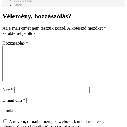
2026.08.05.
Hírek
Vélemény, hozzászólás?
Az e-mail címet nem tesszük közzé.
A kötelező mezőket
*
karakterrel jelöltük
Hozzászólás
*
Név
*
E-mail cím
*
Honlap
A nevem, e-mail címem, és weboldalcímem mentése a
böngészőben a következő hozzászólásomhoz.