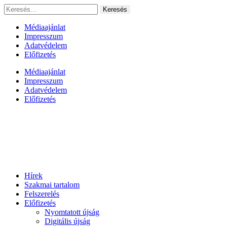
Ugrás
Keresés:
a
tartalomhoz
Médiaajánlat
Impresszum
Adatvédelem
Előfizetés
Médiaajánlat
Impresszum
Adatvédelem
Előfizetés
Hírek
Szakmai tartalom
Felszerelés
Előfizetés
Nyomtatott újság
Digitális újság