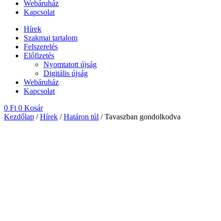
Webáruház
Kapcsolat
Hírek
Szakmai tartalom
Felszerelés
Előfizetés
Nyomtatott újság
Digitális újság
Webáruház
Kapcsolat
0
Ft
0
Kosár
Kezdőlap
/
Hírek
/
Határon túl
/ Tavaszban gondolkodva