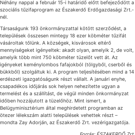
Néhány nappal a február 15-i határidő előtt befejeződött a
szociális tűzifaprogram az Északerdő Erdőgazdasági Zrt.-
nél.
Társaságunk 193 önkormányzattal kötött szerződést, a
települések összesen mintegy 18 ezer köbméter tűzifát
vásároltak tőlünk. A községek, kisvárosok eltérő
mennyiségeket igényeltek: akadt olyan, amelyik 2, de volt,
amelyik több mint 750 köbméter tüzelőt vett át. Az
igényeket keménylombos fafajokból (tölgyből, cserből és
bükkből) szolgáltuk ki. A program teljesítésében mind a 14
erdészeti igazgatóságunk részt vállalt. A januári enyhe,
csapadékos időjárás sok helyen nehezítette ugyan a
termelést és a szállítást, de végül minden önkormányzat
időben hozzájutott a tüzelőhöz. Mint ismert, a
Belügyminisztérium által meghirdetett programban az
ötezer lélekszám alatti települések vehettek részt –
mondta Zay Adorján, az Északerdő Zrt. vezérigazgatója.
Forrás: ÉSZAKERDŐ Zrt.