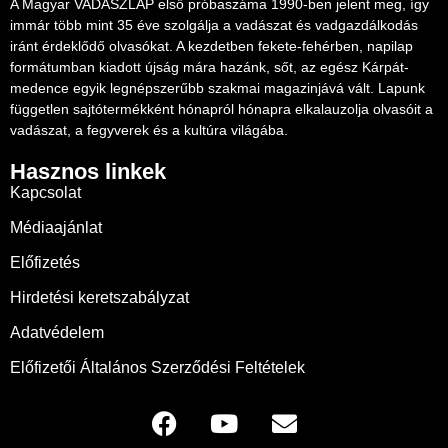
A Magyar VADÁSZLAP első próbaszáma 1990-ben jelent meg, így
immár több mint 35 éve szolgálja a vadászat és vadgazdálkodás
iránt érdeklődő olvasókat. A kezdetben fekete-fehérben, napilap
formátumban kiadott újság mára hazánk, sőt, az egész Kárpát-
medence egyik legnépszerűbb szakmai magazinjává vált. Lapunk
független sajtótermékként hónapról hónapra elkalauzolja olvasóit a
vadászat, a fegyverek és a kultúra világába.
Hasznos linkek
Kapcsolat
Médiaajánlat
Előfizetés
Hirdetési keretszabályzat
Adatvédelem
Előfizetői Általános Szerződési Feltételek