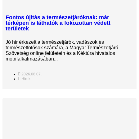
Fontos újítás a természetjáróknak: már
térképen is láthatók a fokozottan védett
területek
Jó hír érkezett a természetjárók, vadászok és
természetfotósok számára, a Magyar Természetjáró
Szövetség online felületein és a Kéktúra hivatalos
mobilalkalmazásában...
2026.08.07.
Hírek