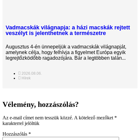
Vadmacskák világnapja: a házi macskák rejtett
veszélyt is jelenthetnek a természetre
Augusztus 4-én ünnepeljük a vadmacskák világnapját,
amelynek célja, hogy felhívja a figyelmet Európa egyik
legrejtőzködőbb ragadozójára. Bár a legtöbben talán...
2026.08.06.
Hírek
Vélemény, hozzászólás?
Az e-mail címet nem tesszük közzé.
A kötelező mezőket
*
karakterrel jelöltük
Hozzászólás
*