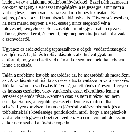
leadott vagy a találomra odadobott lövésekkel. Ezzel párhuzamosan
csökken az igény a vadászat megélésére, a teljességre, amit nem a
vad elejtése, hanem vadászatra szánt idő képes biztosítani. Ez
sajnos, párosul a vad iránti tisztelet hiányával is. Hiszen sok esetben,
ha nem marad helyben a vad, esetleg nincs elegendő vér a
rálövésnél, kényelmesebb hazasétálni, mint egy álmatlan éjszaka
után segítséget kérni, és menni, míg meg nem tudjuk váltani a vadat
a szenvedéstől.
Ugyanez az érdektelenség tapasztalható a cégek, vadásztársaságok
szintjén is. A hajtó- és terelővadászatok alkalmával gyakran
előfordul, hogy a sebzett vad után akkor sem mennek, ha helyben
lenne a segítség.
Talán a probléma legjobb megoldása az, ha megpróbáljuk megelőzni
azt. A vadászati kultúránknak része a tiszta vadászatra való törekvés.
Időt kell szánni a vadászias lőtávolságra tett lövés elérésére. Legyen
az hosszas cserkelés, vagy várakozás, ezzel elkerülhető lenne a
sebzések jelentős része. Azonban csak az nem hibázik, aki nem
csinálja. Sajnos, a legjobb igyekezet ellenére is előfordulhat a
sebzés. Ilyenkor viszont minden jóérzésű vadászembernek (és a
többieknek is!) kötelessége gondoskodni arról, hogy a megpiszkolt
vad a lehető legkevesebbet szenvedjen. Ha erre nem tud időt szánni,
akkor nem szabad a lövést elengedni.