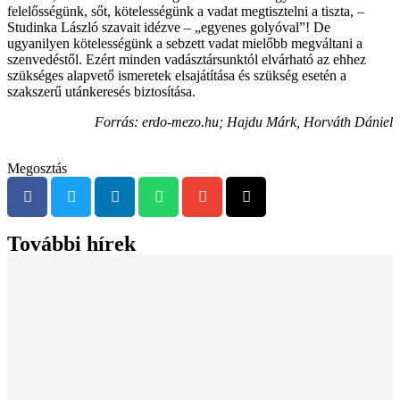
felelősségünk, sőt, kötelességünk a vadat megtisztelni a tiszta, –
Studinka László szavait idézve – „egyenes golyóval”! De
ugyanilyen kötelességünk a sebzett vadat mielőbb megváltani a
szenvedéstől. Ezért minden vadásztársunktól elvárható az ehhez
szükséges alapvető ismeretek elsajátítása és szükség esetén a
szakszerű utánkeresés biztosítása.
Forrás: erdo-mezo.hu; Hajdu Márk, Horváth Dániel
Megosztás
További hírek