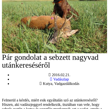
Pár gondolat a sebzett nagyvad
utánkereséséről
2016.02.21.
Vadászlap
Kutya
,
Vadgazdálkodás
Felmerül a kérdés, miért esik egyáltalán szó az utánkeresésről?
Hiszen, aki vadászjeggyel rendelkezik, tisztában van vele, hogy
sebzés esetén a kutya és vezetője megkeresik azt a vadat, amely a