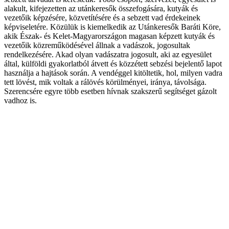
alakult, kifejezetten az utánkeresők összefogására, kutyák és
vezetőik képzésére, közvetítésére és a sebzett vad érdekeinek
képviseletére. Közülük is kiemelkedik az Utánkeresők Baráti Köre,
akik Észak- és Kelet-Magyarországon magasan képzett kutyák és
vezetőik közreműködésével állnak a vadászok, jogosultak
rendelkezésére. Akad olyan vadászatra jogosult, aki az egyesület
által, külföldi gyakorlatból átvett és közzétett sebzési bejelentő lapot
használja a hajtások során. A vendéggel kitöltetik, hol, milyen vadra
tett lövést, mik voltak a rálövés körülményei, iránya, távolsága.
Szerencsére egyre több esetben hívnak szakszerű segítséget gázolt
vadhoz is.