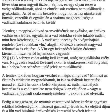
lövés után nem rogyott tűzben. Sajnos, ez egy olyan része a
vadgazdálkodásnak, ahol az elmélet sok esetben nem találkozik a
gyakorlattal. Arról nem is beszélve, hogy hol tart az utánkereső
kutyák, vezetőik és egyáltalán a szakma megbecsültsége a
vadásztársadalmon belül és kívül?
Jelenleg a megpiszkolt vad szenvedésének megváltása, az értékes
vadhús és a trófea, egyáltalán a vad birtokba vétele inkább íratlan,
mint írott kötelességünk. A vadászati törvény és a végrehajtási
rendelet (továbbiakban vhr.) alapján kötelező a sebzett nagyvad
felkutatása és elejtése. A Vhr egy bekezdését külön érdemes
kiemelni, hiszen erről hajlamosak vagyunk
22.§ (1) A sebzett vadat addig kell keresni, amíg megtalálására esély
van. Nagyvadra leadott lövésnél akkor is utánkeresést kell folytatni,
ha a helyszínen sebzésre utaló jelek nem találhatók.
A fentiek tükrében hogyan veszhet el mégis annyi vad? Mint azt az
élet más területein megszokhattuk, itt is a szabályok betartatása
marad el. Ezért ha csak a belső kényszer, az íratlan szabályok
betartása és a vad tisztelete nem dolgozik az elejtőben – vagy a
vadászatra jogosult szakszemélyzetében – , akkor a vad elveszik.
Pedig a megsebzett, de nyomát vesztett vad kézre kerítése egyrészt
erkölcsi kötelességünk, másrészt gazdasági érdek is. Az elejtési díjon
és a lőtt vad húsának értékesítésén keresztül bevételt jelent a