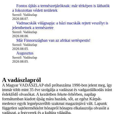
Fontos újítás a természetjáróknak: már térképen is láthatók
a fokozottan védett területek
Szerző: Vadászlap
2026.08.07.
Vadmacskák világnapja: a házi macskák rejtett veszélyt is
jelenthetnek a természetre
Szerző: Vadászlap
2026.08.06.
Már Finnországban van az afrikai sertéspestis!
Szerző: Vadászlap
2026.08.05.
Augusztus
Szerző: Vadászlap
2026.08.05.
A vadászlapról
A Magyar VADÁSZLAP első próbaszáma 1990-ben jelent meg, így
immár több mint 35 éve szolgálja a vadászat és vadgazdálkodás iránt
érdeklődő olvasókat. A kezdetben fekete-fehérben, napilap
formátumban kiadott újság mára hazánk, sőt, az egész Kárpát-
medence egyik legnépszerűbb szakmai magazinjává vált. Lapunk
független sajtótermékként hónapról hónapra elkalauzolja olvasóit a
vadászat, a fegyverek és a kultúra világába.