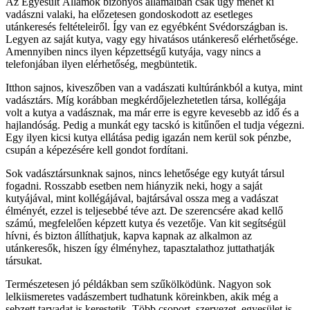
Az Egyesült Államok bizonyos államaiban csak úgy mehet ki
vadászni valaki, ha előzetesen gondoskodott az esetleges
utánkeresés feltételeiről. Így van ez egyébként Svédországban is.
Legyen az saját kutya, vagy egy hivatásos utánkereső elérhetősége.
Amennyiben nincs ilyen képzettségű kutyája, vagy nincs a
telefonjában ilyen elérhetőség, megbüntetik.
Itthon sajnos, kiveszőben van a vadászati kultúránkból a kutya, mint
vadásztárs. Míg korábban megkérdőjelezhetetlen társa, kollégája
volt a kutya a vadásznak, ma már erre is egyre kevesebb az idő és a
hajlandóság. Pedig a munkát egy tacskó is kitűnően el tudja végezni.
Egy ilyen kicsi kutya ellátása pedig igazán nem kerül sok pénzbe,
csupán a képezésére kell gondot fordítani.
Sok vadásztársunknak sajnos, nincs lehetősége egy kutyát társul
fogadni. Rosszabb esetben nem hiányzik neki, hogy a saját
kutyájával, mint kollégájával, bajtársával ossza meg a vadászat
élményét, ezzel is teljesebbé téve azt. De szerencsére akad kellő
számú, megfelelően képzett kutya és vezetője. Van kit segítségül
hívni, és bizton állíthatjuk, kapva kapnak az alkalmon az
utánkeresők, hiszen így élményhez, tapasztalathoz juttathatják
társukat.
Természetesen jó példákban sem szűkölködünk. Nagyon sok
lelkiismeretes vadászembert tudhatunk köreinkben, akik még a
sebzett tarvadat is kerestetik. Több csoport, szervezet, egyesület is