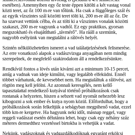
esetében). Amennyiben egy őz teste éppen kitölti a két vastag vonal
közti teret, az őz 100 m-re van tőlünk. Ha csak a függőleges szál és
az egyik vízszintes szál közötti teret tölti ki, 200 m-re áll az őz. De
ha szarvast vettünk célba, és az tölti ki a vízszintes vonalak közötti
szakaszt, 200 m-re vagyunk a vadtól. Ez egy praktikus, gyorsan
megszokható és elsajátítható „távmérő”. Ha rááll a szemünk,
nagyobb esélyünk van megtalálni a rálövés helyét.
Szintén nélkülözhetetlen ismeret a vad találatjelzésének felismerése.
Az erre vonatkozó alapok a vadászvizsga anyagában nem mindig
szerepelnek, de megfelelő szakirodalom áll a rendelkezésünkre.
Rendkívül fontos a lövés után kivárni azt a minimum 10-15 percet,
amíg a vadnak van ideje kimúlni, vagy legalább elfeküdni. Ennél
többet várhatunk, de kevesebbet nem. Ha megtaláltuk a rálövést, azt
rögtön meg kell jelölni. Az azonnali keresgélés, nem kellő
tapasztalattal rendelkező kutyával történő próbálkozások csak
rontanak a helyzeten, hiszen a sebzett vad nyomát nehezebb lesz
kibogozni a sok ember és kutya nyom közül. Előfordulhat, hogy a
próbálkozások során felkeltjük a sebágyban megpihenő vadat, ezzel
több km-re kergetve. Ha hagyunk neki időt, másnap reggel, vagy
reggeli vadászat esetén délutánra lehet, hogy csak egy néhány száz
méteres dermedthez vezetéssel birtokba is vehetjük a vadat.
Nekünk, vadászoknak és vadgazdálkodóknak egyaránt erkölcsi