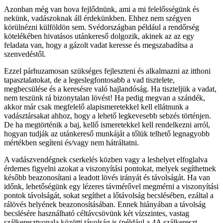
Azonban még van hova fejlődnünk, ami a mi felelősségünk és
nekünk, vadászoknak áll érdekünkben. Ehhez nem szégyen
körülnézni külföldön sem. Svédországban például a rendőrség
kötelékében hivatásos utánkereső dolgozik, akinek az az egy
feladata van, hogy a gázolt vadat keresse és megszabadítsa a
szenvedéstől.
Ezzel párhuzamosan szükséges fejleszteni és alkalmazni az itthoni
tapasztalatokat, de a legeslegfontosabb a vad tisztelete,
megbecsülése és a keresésre való hajlandóság. Ha tiszteljük a vadat,
nem teszünk rá bizonytalan lövést! Ha pedig megvan a szándék,
akkor már csak megfelelő alapismeretekkel kell ellátnunk a
vadásztársakat ahhoz, hogy a lehető legkevesebb sebzés történjen.
De ha megtörténik a baj, kellő ismeretekkel kell rendelkezni arról,
hogyan tudják az utánkereső munkáját a tőlük telhető legnagyobb
mértékben segíteni és/vagy nem hátráltatni.
A vadászvendégnek cserkelés közben vagy a leshelyet elfoglalva
érdemes figyelni azokat a viszonyítási pontokat, melyek segíthetnek
később beazonosítani a leadott lövés irányát és távolságát. Ha van
időnk, lehetőségünk egy lézeres távmérővel megmérni a viszonyítási
pontok távolságát, sokat segíthet a lőtávolság becslésében, ezáltal a
rálövés helyének beazonosításában. Ennek hiányában a távolság
becslésére használható céltávcsövünk két vízszintes, vastag
szálkeresztvonala közötti távolság is (például a 4A szálkereszt