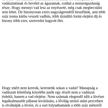
vadásztatónak és bevétel az ágazatnak, ezáltal a nemzetgazdaság
része. Hogy mennyi vad lesz az enyészeté, még csak megbecsülni
sem lehet. De bizonyosan ezres nagyságrendről beszélünk, ami több
száz tonna kárba veszett vadhús, több tízmillió forint elejtési díj és
bizony több ezer, szenvedni hagyott élet.
Hogy miért nem keresik, kerestetik sokan a vadat? Manapság a
vadászati lehetőség közelébe jutók egy részét nem a vadászat
érdekli, hanem a vad elejtése. Nem szánnak elegendő időt a lövésre
legalkalmasabb pillanat kivárására, a lővilág utolsó utáni perceiben
is elvállalják a lövést, és a sort folytathatnánk a több száz méterről