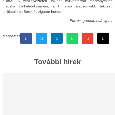
állattal. A veszélyeztetett fajként nyilvántartott márványfoltos
macska Délkelet-Ázsiában, a Himalája alacsonyabb fekvésű
területein és Borneó szigetén honos.
Forrás: greenfo.hu/hvg.hu
Megosztás
További hírek