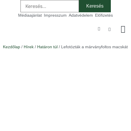
Médiaajánlat
Impresszum
Adatvédelem
Előfizetés
Szakmai
Kezdőlap
/
Hírek
/
Határon túl
/ Lefotózták a márványfoltos macskát