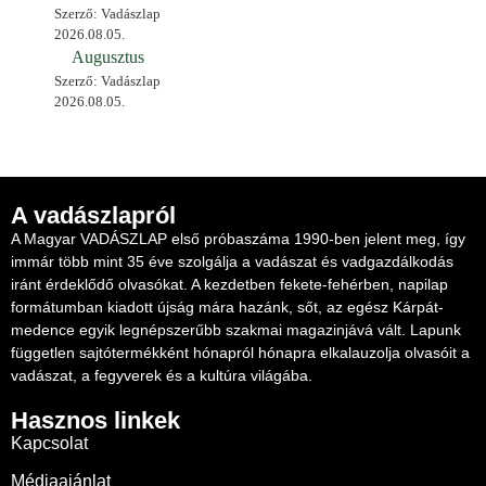
Szerző: Vadászlap
2026.08.05.
Augusztus
Szerző: Vadászlap
2026.08.05.
A vadászlapról
A Magyar VADÁSZLAP első próbaszáma 1990-ben jelent meg, így
immár több mint 35 éve szolgálja a vadászat és vadgazdálkodás
iránt érdeklődő olvasókat. A kezdetben fekete-fehérben, napilap
formátumban kiadott újság mára hazánk, sőt, az egész Kárpát-
medence egyik legnépszerűbb szakmai magazinjává vált. Lapunk
független sajtótermékként hónapról hónapra elkalauzolja olvasóit a
vadászat, a fegyverek és a kultúra világába.
Hasznos linkek
Kapcsolat
Médiaajánlat