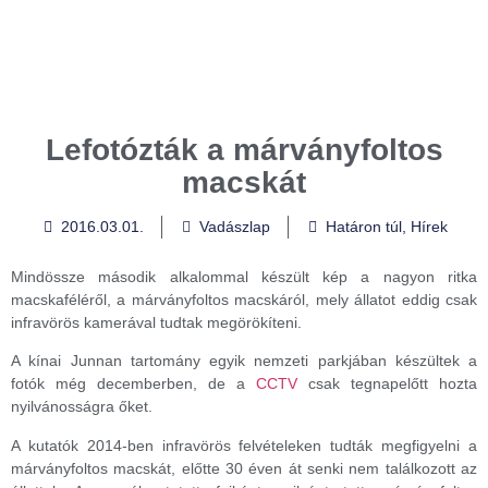
Lefotózták a márványfoltos
macskát
2016.03.01.
Vadászlap
Határon túl
,
Hírek
Mindössze második alkalommal készült kép a nagyon ritka
macskaféléről, a márványfoltos macskáról, mely állatot eddig csak
infravörös kamerával tudtak megörökíteni.
A kínai Junnan tartomány egyik nemzeti parkjában készültek a
fotók még decemberben, de a
CCTV
csak tegnapelőtt hozta
nyilvánosságra őket.
A kutatók 2014-ben infravörös felvételeken tudták megfigyelni a
márványfoltos macskát, előtte 30 éven át senki nem találkozott az