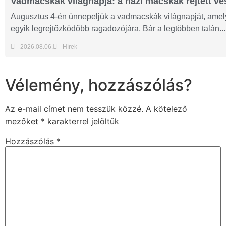
Vadmacskák világnapja: a házi macskák rejtett ves
Augusztus 4-én ünnepeljük a vadmacskák világnapját, amelyn
egyik legrejtőzködőbb ragadozójára. Bár a legtöbben talán...
2026.08.06.
Hírek
Vélemény, hozzászólás?
Az e-mail címet nem tesszük közzé.
A kötelező
mezőket
*
karakterrel jelöltük
Hozzászólás
*