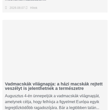
2026.08.07.
Hírek
Vadmacskák világnapja: a házi macskák rejtett
veszélyt is jelenthetnek a természetre
Augusztus 4-én ünnepeljük a vadmacskák világnapját,
amelynek célja, hogy felhívja a figyelmet Európa egyik
legrejtőzködőbb ragadozójára. Bár a legtöbben talán...