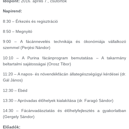
Időpont:
2016. április 7., csütörtök
Napirend:
8:30 – Érkezés és regisztráció
8:50 – Megnyitó
9:00 – A fácánnevelés technikája és ökonómiája vállalkozó
szemmel (Perjési Nándor)
10:10 – A Purina fácánprogram bemutatása – A takarmány
beltartalmi sajátosságai (Orosz Tibor)
11:20 – A napos- és növendékfácán állategészségügyi kérdései (dr.
Gál János)
12:30 – Ebéd
13:30 – Apróvadas élőhelyek kialakítása (dr. Faragó Sándor)
14:30 – Fácánvadásztatás és élőhelyfejlesztés a gyakorlatban
(Gergely Sándor)
Előadók: