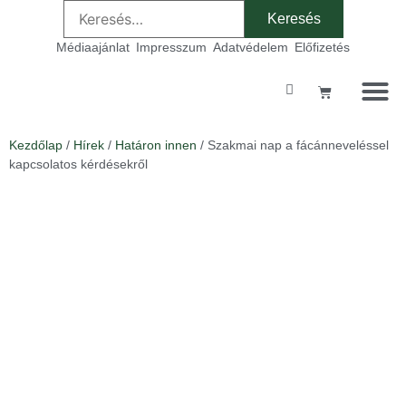
Médiaajánlat
Impresszum
Adatvédelem
Előfizetés
Szakmai ta
Kezdőlap
/
Hírek
/
Határon innen
/ Szakmai nap a fácánneveléssel
kapcsolatos kérdésekről