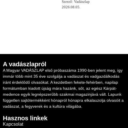
Szerző: Vadászlap
2026.08.05.
A vadászlapról
A Magyar VADÁSZLAP első próbaszáma 1990-ben jelent meg, így
immár több mint 35 éve szolgálja a vadászat és vadgazdálkodás
iránt érdeklődő olvasókat. A kezdetben fekete-fehérben, napilap
formátumban kiadott újság mára hazánk, sőt, az egész Kárpát-
medence egyik legnépszerűbb szakmai magazinjává vált. Lapunk
független sajtótermékként hónapról hónapra elkalauzolja olvasóit a
vadászat, a fegyverek és a kultúra világába.
Hasznos linkek
Kapcsolat