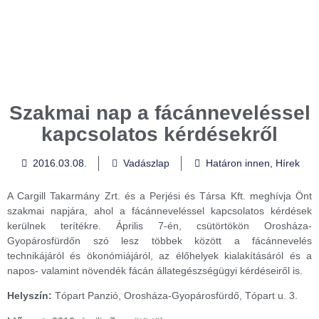
Szakmai nap a fácánneveléssel
kapcsolatos kérdésekről
2016.03.08.
Vadászlap
Határon innen
,
Hírek
A Cargill Takarmány Zrt. és a Perjési és Társa Kft. meghívja Önt
szakmai napjára, ahol a fácánneveléssel kapcsolatos kérdések
kerülnek terítékre. Április 7-én, csütörtökön Orosháza-
Gyopárosfürdőn szó lesz többek között a fácánnevelés
technikájáról és ökonómiájáról, az élőhelyek kialakításáról és a
napos- valamint növendék fácán állategészségügyi kérdéseiről is.
Helyszín:
Tópart Panzió, Orosháza-Gyopárosfürdő, Tópart u. 3.