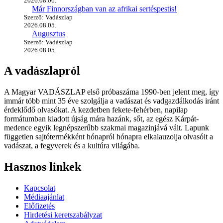
2026.08.06.
Már Finnországban van az afrikai sertéspestis!
Szerző: Vadászlap
2026.08.05.
Augusztus
Szerző: Vadászlap
2026.08.05.
A vadászlapról
A Magyar VADÁSZLAP első próbaszáma 1990-ben jelent meg, így
immár több mint 35 éve szolgálja a vadászat és vadgazdálkodás iránt
érdeklődő olvasókat. A kezdetben fekete-fehérben, napilap
formátumban kiadott újság mára hazánk, sőt, az egész Kárpát-
medence egyik legnépszerűbb szakmai magazinjává vált. Lapunk
független sajtótermékként hónapról hónapra elkalauzolja olvasóit a
vadászat, a fegyverek és a kultúra világába.
Hasznos linkek
Kapcsolat
Médiaajánlat
Előfizetés
Hirdetési keretszabályzat