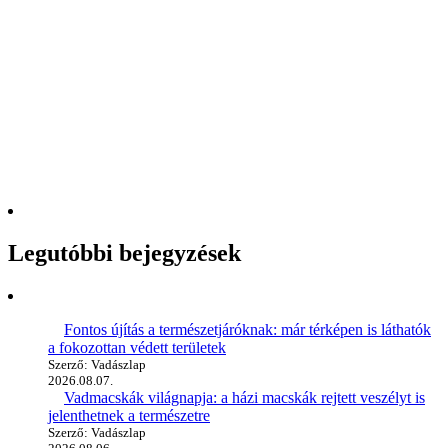
Legutóbbi bejegyzések
Fontos újítás a természetjáróknak: már térképen is láthatók
a fokozottan védett területek
Szerző: Vadászlap
2026.08.07.
Vadmacskák világnapja: a házi macskák rejtett veszélyt is
jelenthetnek a természetre
Szerző: Vadászlap