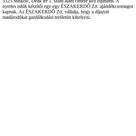
3525 Miskolc, Deák tér 1. szám alatti címére kell eljuttatni. A
nyertes odúk készítői egy-egy ÉSZAKERDŐ Zrt. ajándékcsomagot
kapnak. Az ÉSZAKERDŐ Zrt. vállalja, hogy a díjazott
madárodúkat gazdálkodási területén kihelyezi.