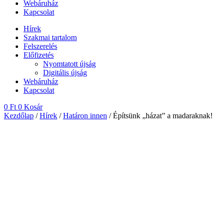
Webáruház
Kapcsolat
Hírek
Szakmai tartalom
Felszerelés
Előfizetés
Nyomtatott újság
Digitális újság
Webáruház
Kapcsolat
0
Ft
0
Kosár
Kezdőlap
/
Hírek
/
Határon innen
/ Építsünk „házat” a madaraknak!