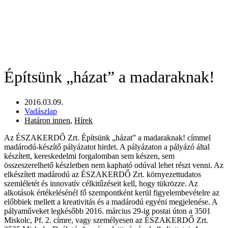
Építsünk „házat” a madaraknak!
2016.03.09.
Vadászlap
Határon innen
,
Hírek
Az ÉSZAKERDŐ Zrt. Építsünk „házat” a madaraknak! címmel
madárodú-készítő pályázatot hirdet. A pályázaton a pályázó által
készített, kereskedelmi forgalomban sem készen, sem
összeszerelhető készletben nem kapható odúval lehet részt venni. Az
elkészített madárodú az ÉSZAKERDŐ Zrt. környezettudatos
szemléletét és innovatív célkitűzéseit kell, hogy tükrözze. Az
alkotások értékelésénél fő szempontként kerül figyelembevételre az
előbbiek mellett a kreativitás és a madárodú egyéni megjelenése. A
pályaműveket legkésőbb 2016. március 29-ig postai úton a 3501
Miskolc, Pf. 2. címre, vagy személyesen az ÉSZAKERDŐ Zrt.