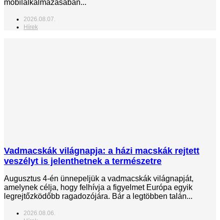
mobilalkalmazásában...
2026.08.07.
Hírek
Vadmacskák világnapja: a házi macskák rejtett
veszélyt is jelenthetnek a természetre
Augusztus 4-én ünnepeljük a vadmacskák világnapját,
amelynek célja, hogy felhívja a figyelmet Európa egyik
legrejtőzködőbb ragadozójára. Bár a legtöbben talán...
2026.08.06.