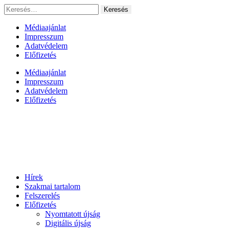
Ugrás
Keresés:
a
tartalomhoz
Médiaajánlat
Impresszum
Adatvédelem
Előfizetés
Médiaajánlat
Impresszum
Adatvédelem
Előfizetés
Hírek
Szakmai tartalom
Felszerelés
Előfizetés
Nyomtatott újság
Digitális újság