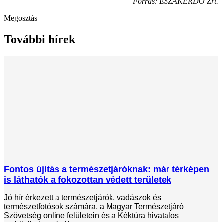
Forrás: ÉSZAKERDŐ Zrt.
Megosztás
További hírek
Fontos újítás a természetjáróknak: már térképen
is láthatók a fokozottan védett területek
Jó hír érkezett a természetjárók, vadászok és
természetfotósok számára, a Magyar Természetjáró
Szövetség online felületein és a Kéktúra hivatalos