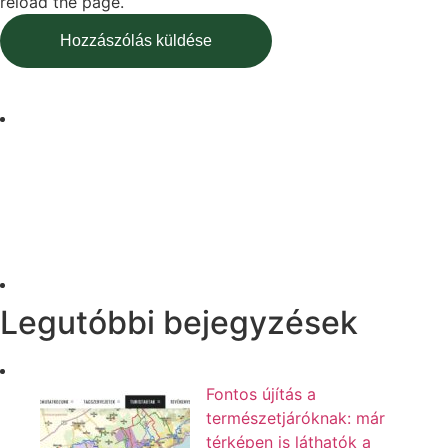
reload the page.
Legutóbbi bejegyzések
Fontos újítás a
természetjáróknak: már
térképen is láthatók a