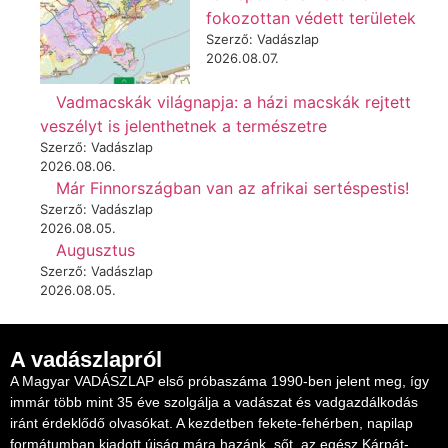
fokozottan védett területek
Szerző: Vadászlap
2026.08.07.
Vadmacskák világnapja: a házi macskák rejtett
veszélyt is jelenthetnek a természetre
Szerző: Vadászlap
2026.08.06.
Már Finnországban van az afrikai sertéspestis!
Szerző: Vadászlap
2026.08.05.
Augusztus
Szerző: Vadászlap
2026.08.05.
A vadászlapról
A Magyar VADÁSZLAP első próbaszáma 1990-ben jelent meg, így
immár több mint 35 éve szolgálja a vadászat és vadgazdálkodás
iránt érdeklődő olvasókat. A kezdetben fekete-fehérben, napilap
formátumban kiadott újság mára hazánk, sőt, az egész Kárpát-