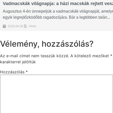
Vadmacskák világnapja: a házi macskák rejtett vesz
Augusztus 4-én ünnepeljük a vadmacskák világnapját, amelyne
egyik legrejtőzködőbb ragadozójára. Bár a legtöbben talán...
2026.08.06.
Hírek
Vélemény, hozzászólás?
Az e-mail címet nem tesszük közzé.
A kötelező mezőket
*
karakterrel jelöltük
Hozzászólás
*