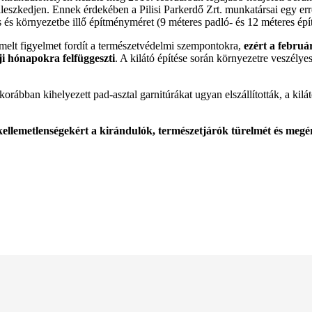
szkedjen. Ennek érdekében a Pilisi Parkerdő Zrt. munkatársai egy erre a
 és környezetbe illő építményméret (9 méteres padló- és 12 méteres épí
iemelt figyelmet fordít a természetvédelmi szempontokra,
ezért a februá
eji hónapokra felfüggeszti
. A kilátó építése során környezetre veszélye
orábban kihelyezett pad-asztal garnitúrákat ugyan elszállították, a ki
kellemetlenségekért a kirándulók, természetjárók türelmét és megér