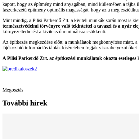
kapott, hogy az építmény mind anyagában, mind küllemében a tájba ille
faszerkezetű építmény optimális magasságát, hogy az a még esztétikus
Mint mindig, a Pilisi Parkerdő Zrt. a kiviteli munkák során most is k
természetvédelmi törvényre való tekintettel a tavaszi és a nyár el
környezetterhelést a kivitelező minimálisra csökkenti.
Az építkezés megkezdése előtt, a munkálatok megkönnyítése miatt, a k
tájékoztató információs táblák kíséretében fogják visszahelyezni őket.
A Pilisi Parkerdő Zrt. az építkezési munkálatok okozta esetleges 
Megosztás
További hírek