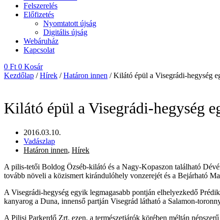
Felszerelés
Előfizetés
Nyomtatott újság
Digitális újság
Webáruház
Kapcsolat
0
Ft
0
Kosár
Kezdőlap
/
Hírek
/
Határon innen
/ Kilátó épül a Visegrádi-hegység 
Kilátó épül a Visegrádi-hegység 
2016.03.10.
Vadászlap
Határon innen
,
Hírek
A pilis-tetői Boldog Özséb-kilátó és a Nagy-Kopaszon található Dévényi
tovább növeli a közismert kirándulóhely vonzerejét és a Bejárható M
A Visegrádi-hegység egyik legmagasabb pontján elhelyezkedő Prédikálós
kanyarog a Duna, innenső partján Visegrád látható a Salamon-toronny
A Pilisi Parkerdő Zrt. ezen, a természetjárók körében méltán népszer