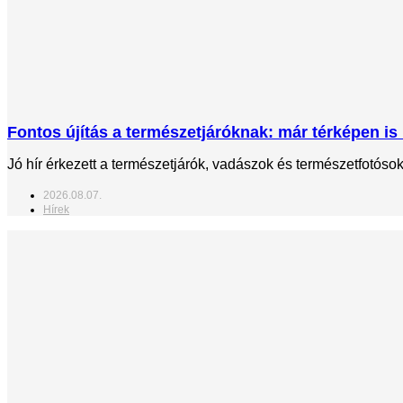
Fontos újítás a természetjáróknak: már térképen is 
Jó hír érkezett a természetjárók, vadászok és természetfotós
2026.08.07.
Hírek