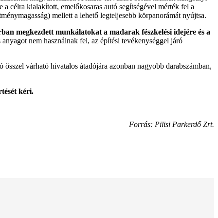
 célra kialakított, emelőkosaras autó segítségével mérték fel a
tménymagasság) mellett a lehető legteljesebb körpanorámát nyújtsa.
rban megkezdett munkálatokat a madarak fészkelési idejére és a
s anyagot nem használnak fel, az építési tevékenységgel járó
látó ősszel várható hivatalos átadójára azonban nagyobb darabszámban,
tését kéri.
Forrás: Pilisi Parkerdő Zrt.