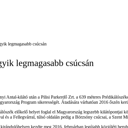
egyik legmagasabb csúcsán
egyik legmagasabb csúcsán
 Antal-kilátó után a Pilisi Parkerdő Zrt. a 639 méteres Prédikálószéken 
agyarország Program sikerességét. Átadására várhatóan 2016 őszén kerü
zék előkelő helyet foglal el Magyarország legszebb kilátópontjai közöt
al és a Fellegvárral, túlsó oldalán pedig a Börzsöny csúcsai, a Szen
ű kirándulóhelyen kezdte meg 2016. februárban legújabb közjóléti beruh