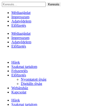
Ugrás
Keresés:
a
tartalomhoz
Médiaajánlat
Impresszum
Adatvédelem
Előfizetés
Médiaajánlat
Impresszum
Adatvédelem
Előfizetés
Hírek
Szakmai tartalom
Felszerelés
Előfizetés
Nyomtatott újság
Digitális újság
Webáruház
Kapcsolat
Hírek
Szakmai tartalom