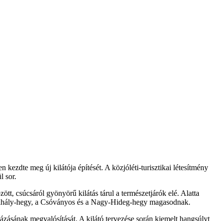
kezdte meg új kilátója építését. A közjóléti-turisztikai létesítmény
l sor.
t, csúcsáról gyönyörű kilátás tárul a természetjárók elé. Alatta
t Mihály-hegy, a Csóványos és a Nagy-Hideg-hegy magasodnak.
ázásának megvalósítását. A kilátó tervezése során kiemelt hangsúlyt