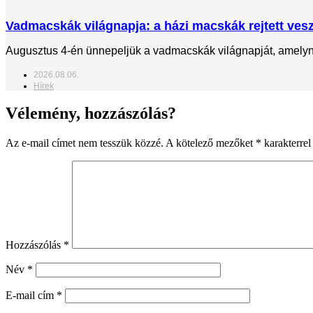
Vadmacskák világnapja: a házi macskák rejtett veszé
Augusztus 4-én ünnepeljük a vadmacskák világnapját, amelynek
2026.08.06.
Hírek
Vélemény, hozzászólás?
Az e-mail címet nem tesszük közzé.
A kötelező mezőket
*
karakterrel 
Hozzászólás
*
Név
*
E-mail cím
*