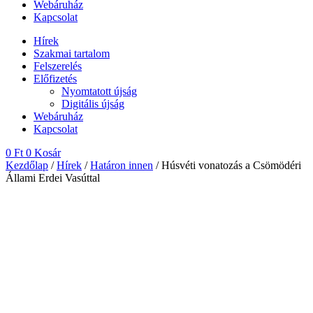
Webáruház
Kapcsolat
Hírek
Szakmai tartalom
Felszerelés
Előfizetés
Nyomtatott újság
Digitális újság
Webáruház
Kapcsolat
0
Ft
0
Kosár
Kezdőlap
/
Hírek
/
Határon innen
/ Húsvéti vonatozás a Csömödéri
Állami Erdei Vasúttal