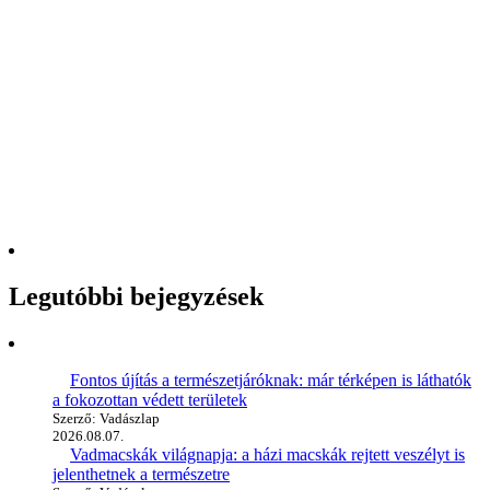
Legutóbbi bejegyzések
Fontos újítás a természetjáróknak: már térképen is láthatók
a fokozottan védett területek
Szerző: Vadászlap
2026.08.07.
Vadmacskák világnapja: a házi macskák rejtett veszélyt is
jelenthetnek a természetre