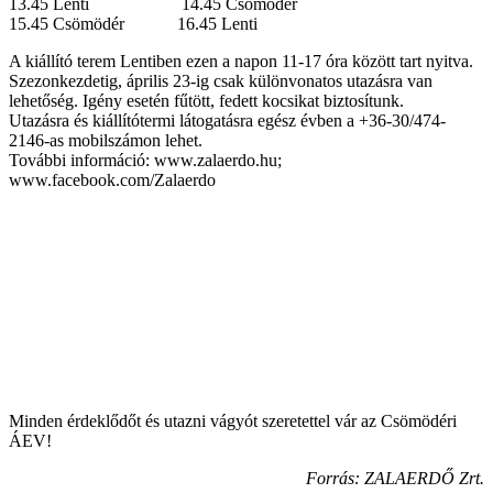
13.45 Lenti 14.45 Csömödér
15.45 Csömödér 16.45 Lenti
A kiállító terem Lentiben ezen a napon 11-17 óra között tart nyitva.
Szezonkezdetig, április 23-ig csak különvonatos utazásra van
lehetőség. Igény esetén fűtött, fedett kocsikat biztosítunk.
Utazásra és kiállítótermi látogatásra egész évben a +36-30/474-
2146-as mobilszámon lehet.
További információ: www.zalaerdo.hu;
www.facebook.com/Zalaerdo
Minden érdeklődőt és utazni vágyót szeretettel vár az Csömödéri
ÁEV!
Forrás: ZALAERDŐ Zrt.