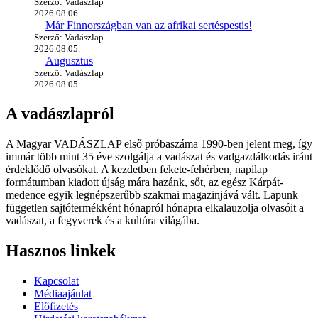
Szerző: Vadászlap
2026.08.06.
Már Finnországban van az afrikai sertéspestis!
Szerző: Vadászlap
2026.08.05.
Augusztus
Szerző: Vadászlap
2026.08.05.
A vadászlapról
A Magyar VADÁSZLAP első próbaszáma 1990-ben jelent meg, így
immár több mint 35 éve szolgálja a vadászat és vadgazdálkodás iránt
érdeklődő olvasókat. A kezdetben fekete-fehérben, napilap
formátumban kiadott újság mára hazánk, sőt, az egész Kárpát-
medence egyik legnépszerűbb szakmai magazinjává vált. Lapunk
független sajtótermékként hónapról hónapra elkalauzolja olvasóit a
vadászat, a fegyverek és a kultúra világába.
Hasznos linkek
Kapcsolat
Médiaajánlat
Előfizetés