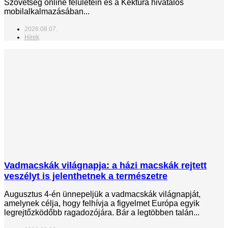
Szövetség online felületein és a Kéktúra hivatalos
mobilalkalmazásában...
2026.08.07.
Hírek
Vadmacskák világnapja: a házi macskák rejtett
veszélyt is jelenthetnek a természetre
Augusztus 4-én ünnepeljük a vadmacskák világnapját,
amelynek célja, hogy felhívja a figyelmet Európa egyik
legrejtőzködőbb ragadozójára. Bár a legtöbben talán...