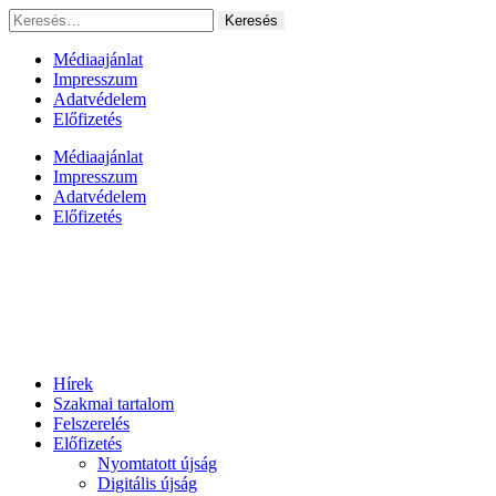
Ugrás
Keresés:
a
tartalomhoz
Médiaajánlat
Impresszum
Adatvédelem
Előfizetés
Médiaajánlat
Impresszum
Adatvédelem
Előfizetés
Hírek
Szakmai tartalom
Felszerelés
Előfizetés
Nyomtatott újság
Digitális újság