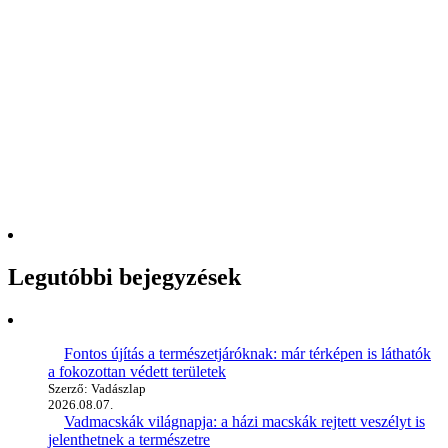
Legutóbbi bejegyzések
Fontos újítás a természetjáróknak: már térképen is láthatók
a fokozottan védett területek
Szerző: Vadászlap
2026.08.07.
Vadmacskák világnapja: a házi macskák rejtett veszélyt is
jelenthetnek a természetre