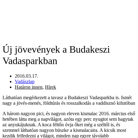
Új jövevények a Budakeszi
Vadasparkban
2016.03.17.
Vadászlap
Határon innen
,
Hírek
Láthatóan megérkezett a tavasz a Budakeszi Vadasparkba is. Ismét
nagy a jövés-menés, földtúrás és rosszalkodás a vaddisznó kifutóban
A három nagyon pici, és nagyon eleven kismalac 2016. március első
hetében látta meg a napvilágot, azóta egy perc nyugtot sem hagytak
az anyukájuknak. A koca féltőn óvja őket még a széltől is, és
szemmel láthatóan nagyon büszke a kismalacaira. A kicsik most
kezdik felfedezni a világot, minden nap egyre távolabb