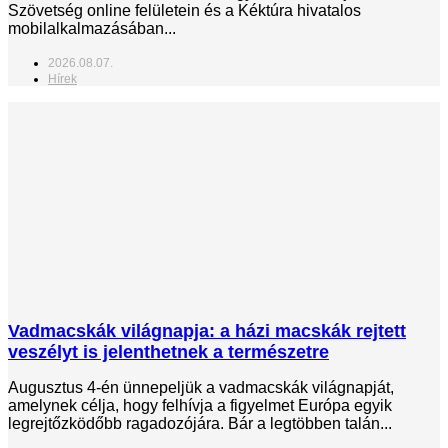
Szövetség online felületein és a Kéktúra hivatalos
mobilalkalmazásában...
2026.08.07.
Hírek
Vadmacskák világnapja: a házi macskák rejtett
veszélyt is jelenthetnek a természetre
Augusztus 4-én ünnepeljük a vadmacskák világnapját,
amelynek célja, hogy felhívja a figyelmet Európa egyik
legrejtőzködőbb ragadozójára. Bár a legtöbben talán...