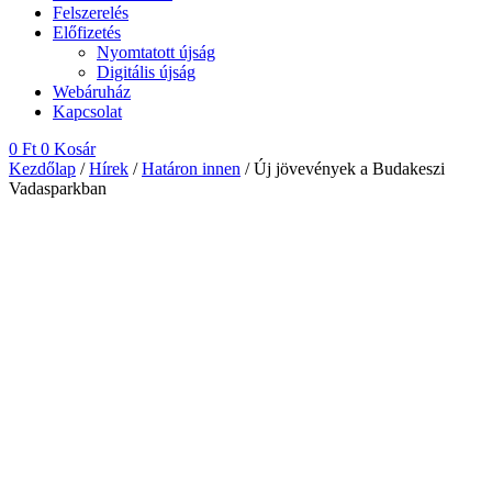
Felszerelés
Előfizetés
Nyomtatott újság
Digitális újság
Webáruház
Kapcsolat
0
Ft
0
Kosár
Kezdőlap
/
Hírek
/
Határon innen
/ Új jövevények a Budakeszi
Vadasparkban