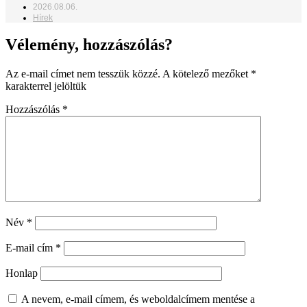
2026.08.06.
Hírek
Vélemény, hozzászólás?
Az e-mail címet nem tesszük közzé.
A kötelező mezőket
*
karakterrel jelöltük
Hozzászólás
*
Név
*
E-mail cím
*
Honlap
A nevem, e-mail címem, és weboldalcímem mentése a