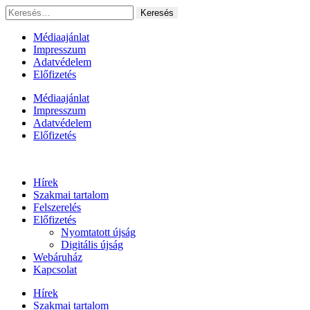
Ugrás
Keresés:
a
tartalomhoz
Médiaajánlat
Impresszum
Adatvédelem
Előfizetés
Médiaajánlat
Impresszum
Adatvédelem
Előfizetés
Hírek
Szakmai tartalom
Felszerelés
Előfizetés
Nyomtatott újság
Digitális újság
Webáruház
Kapcsolat
Hírek
Szakmai tartalom