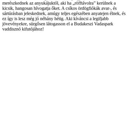
merészkednek az anyukájuktól, aki ha „röfftávolra” kerülnek a
kicsik, hangosan hívogatja őket. A csíkos ördögfiókák avar-, és
sártúrásban jeleskednek, amúgy teljes egészében anyatejen élnek, és
ez így is lesz még jó néhány hétig. Aki kíváncsi a legifjabb
jövevényekre, sürgősen látogasson el a Budakeszi Vadaspark
vaddisznó kifutójához!