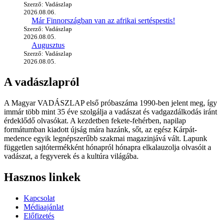
Szerző: Vadászlap
2026.08.06.
Már Finnországban van az afrikai sertéspestis!
Szerző: Vadászlap
2026.08.05.
Augusztus
Szerző: Vadászlap
2026.08.05.
A vadászlapról
A Magyar VADÁSZLAP első próbaszáma 1990-ben jelent meg, így
immár több mint 35 éve szolgálja a vadászat és vadgazdálkodás iránt
érdeklődő olvasókat. A kezdetben fekete-fehérben, napilap
formátumban kiadott újság mára hazánk, sőt, az egész Kárpát-
medence egyik legnépszerűbb szakmai magazinjává vált. Lapunk
független sajtótermékként hónapról hónapra elkalauzolja olvasóit a
vadászat, a fegyverek és a kultúra világába.
Hasznos linkek
Kapcsolat
Médiaajánlat
Előfizetés