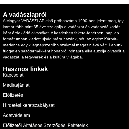
A vadászlapról
A Magyar VADÁSZLAP első próbaszáma 1990-ben jelent meg, így
immár több mint 35 éve szolgálja a vadászat és vadgazdálkodás
iránt érdeklődő olvasókat. A kezdetben fekete-fehérben, napilap
formátumban kiadott újság mára hazánk, sőt, az egész Kárpát-
medence egyik legnépszerűbb szakmai magazinjává vált. Lapunk
független sajtótermékként hónapról hónapra elkalauzolja olvasóit a
vadászat, a fegyverek és a kultúra világába.
Hasznos linkek
Kapcsolat
Médiaajánlat
Előfizetés
Hirdetési keretszabályzat
Adatvédelem
Előfizetői Általános Szerződési Feltételek