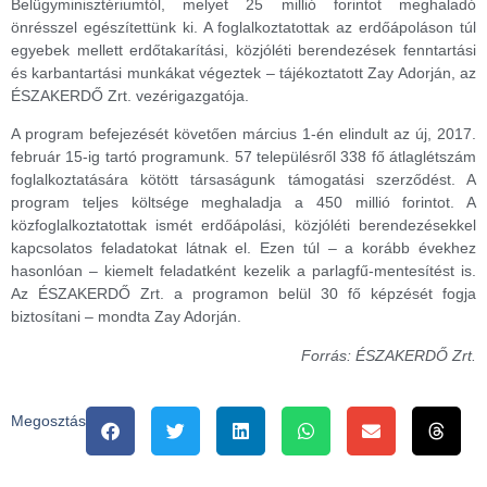
Belügyminisztériumtól, melyet 25 millió forintot meghaladó
önrésszel egészítettünk ki. A foglalkoztatottak az erdőápoláson túl
egyebek mellett erdőtakarítási, közjóléti berendezések fenntartási
és karbantartási munkákat végeztek – tájékoztatott Zay Adorján, az
ÉSZAKERDŐ Zrt. vezérigazgatója.
A program befejezését követően március 1-én elindult az új, 2017.
február 15-ig tartó programunk. 57 településről 338 fő átlaglétszám
foglalkoztatására kötött társaságunk támogatási szerződést. A
program teljes költsége meghaladja a 450 millió forintot. A
közfoglalkoztatottak ismét erdőápolási, közjóléti berendezésekkel
kapcsolatos feladatokat látnak el. Ezen túl – a korább évekhez
hasonlóan – kiemelt feladatként kezelik a parlagfű-mentesítést is.
Az ÉSZAKERDŐ Zrt. a programon belül 30 fő képzését fogja
biztosítani – mondta Zay Adorján.
Forrás: ÉSZAKERDŐ Zrt.
Megosztás