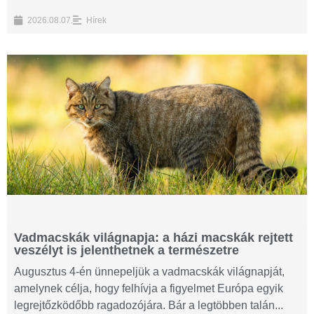
2026.08.07.
Hírek
Vadmacskák világnapja: a házi macskák rejtett
veszélyt is jelenthetnek a természetre
Augusztus 4-én ünnepeljük a vadmacskák világnapját,
amelynek célja, hogy felhívja a figyelmet Európa egyik
legrejtőzködőbb ragadozójára. Bár a legtöbben talán...