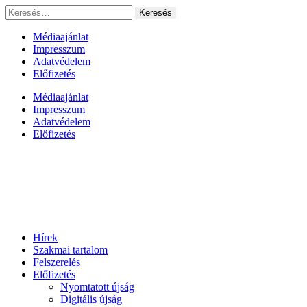
Ugrás
Keresés:
a
tartalomhoz
Médiaajánlat
Impresszum
Adatvédelem
Előfizetés
Médiaajánlat
Impresszum
Adatvédelem
Előfizetés
Hírek
Szakmai tartalom
Felszerelés
Előfizetés
Nyomtatott újság
Digitális újság