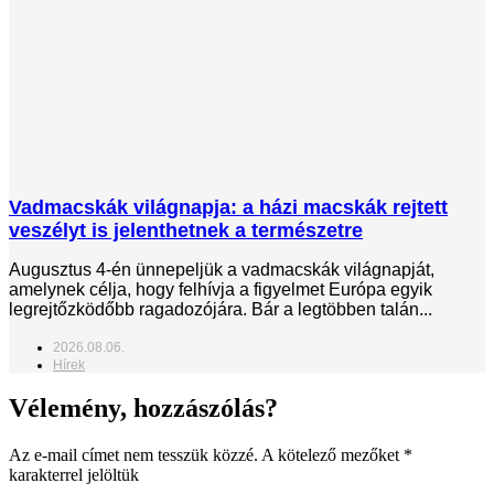
Vadmacskák világnapja: a házi macskák rejtett
veszélyt is jelenthetnek a természetre
Augusztus 4-én ünnepeljük a vadmacskák világnapját,
amelynek célja, hogy felhívja a figyelmet Európa egyik
legrejtőzködőbb ragadozójára. Bár a legtöbben talán...
2026.08.06.
Hírek
Vélemény, hozzászólás?
Az e-mail címet nem tesszük közzé.
A kötelező mezőket
*
karakterrel jelöltük