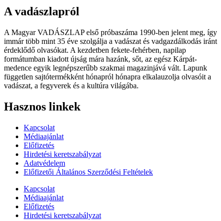
A vadászlapról
A Magyar VADÁSZLAP első próbaszáma 1990-ben jelent meg, így
immár több mint 35 éve szolgálja a vadászat és vadgazdálkodás iránt
érdeklődő olvasókat. A kezdetben fekete-fehérben, napilap
formátumban kiadott újság mára hazánk, sőt, az egész Kárpát-
medence egyik legnépszerűbb szakmai magazinjává vált. Lapunk
független sajtótermékként hónapról hónapra elkalauzolja olvasóit a
vadászat, a fegyverek és a kultúra világába.
Hasznos linkek
Kapcsolat
Médiaajánlat
Előfizetés
Hirdetési keretszabályzat
Adatvédelem
Előfizetői Általános Szerződési Feltételek
Kapcsolat
Médiaajánlat
Előfizetés
Hirdetési keretszabályzat