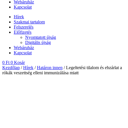
Webáruház
Kapcsolat
Hírek
Szakmai tartalom
Felszerelés
Előfizetés
Nyomtatott újság
Digitális újság
Webáruház
Kapcsolat
0
Ft
0
Kosár
Kezdőlap
/
Hírek
/
Határon innen
/ Legeltetési tilalom és ebzárlat a
rókák veszettség elleni immunizálása miatt