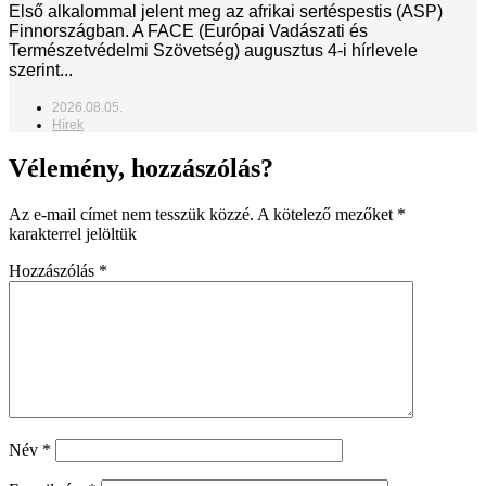
Első alkalommal jelent meg az afrikai sertéspestis (ASP)
Finnországban. A FACE (Európai Vadászati és
Természetvédelmi Szövetség) augusztus 4-i hírlevele
szerint...
2026.08.05.
Hírek
Vélemény, hozzászólás?
Az e-mail címet nem tesszük közzé.
A kötelező mezőket
*
karakterrel jelöltük
Hozzászólás
*
Név
*