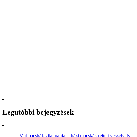
Legutóbbi bejegyzések
Vadmacskák világnapja: a házi macskák rejtett veszélyt is