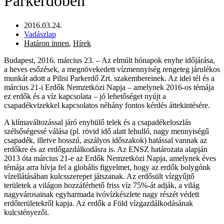
Parkerdőben
2016.03.24.
Vadászlap
Határon innen
,
Hírek
Budapest, 2016. március 23. – Az elmúlt hónapok enyhe időjárása,
a heves esőzések, a megnövekedett vízmennyiség rengeteg járulékos
munkát adott a Pilisi Parkerdő Zrt. szakembereinek. Az idei tél és a
március 21-i Erdők Nemzetközi Napja – amelynek 2016-os témája
ez erdők és a víz kapcsolata – jó lehetőséget nyújt a
csapadékvizekkel kapcsolatos néhány fontos kérdés áttekintésére.
A klímaváltozással járó enyhülő telek és a csapadékeloszlás
szélsőségessé válása (pl. rövid idő alatt lehulló, nagy mennyiségű
csapadék, illetve hosszú, aszályos időszakok) hatással vannak az
erdőkre és az erdőgazdálkodásra is. Az ENSZ határozata alapján
2013 óta március 21-e az Erdők Nemzetközi Napja, amelynek éves
témája arra hívja fel a globális figyelmet, hogy az erdők bolygónk
vízellátásában kulcsszerepet játszanak. Az erdősült vízgyűjtő
területek a világon hozzáférhető friss víz 75%-át adják, a világ
nagyvárosainak egyharmada ivóvízkészlete nagy részét védett
erdőterületekről kapja. Az erdők a Föld vízgazdálkodásának
kulcstényezői.