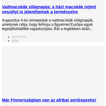
Vadmacskák világnapja: a házi macskák rejtett
veszélyt is jelenthetnek a természetre
Augusztus 4-én ünnepeljük a vadmacskák világnapját,
amelynek célja, hogy felhívja a figyelmet Európa egyik
legrejtőzködőbb ragadozójára. Bár a legtöbben talán...
2026.08.06.
Hírek
Már Finnországban van az afrikai sertéspestis!