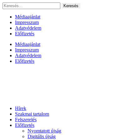
Ugrás
Keresés:
a
tartalomhoz
Médiaajánlat
Impresszum
Adatvédelem
Előfizetés
Médiaajánlat
Impresszum
Adatvédelem
Előfizetés
Hírek
Szakmai tartalom
Felszerelés
Előfizetés
Nyomtatott újság
Digitális újság