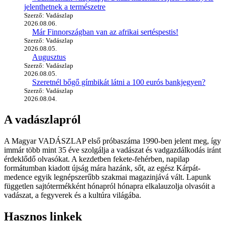
jelenthetnek a természetre
Szerző: Vadászlap
2026.08.06.
Már Finnországban van az afrikai sertéspestis!
Szerző: Vadászlap
2026.08.05.
Augusztus
Szerző: Vadászlap
2026.08.05.
Szeretnél bőgő gímbikát látni a 100 eurós bankjegyen?
Szerző: Vadászlap
2026.08.04.
A vadászlapról
A Magyar VADÁSZLAP első próbaszáma 1990-ben jelent meg, így
immár több mint 35 éve szolgálja a vadászat és vadgazdálkodás iránt
érdeklődő olvasókat. A kezdetben fekete-fehérben, napilap
formátumban kiadott újság mára hazánk, sőt, az egész Kárpát-
medence egyik legnépszerűbb szakmai magazinjává vált. Lapunk
független sajtótermékként hónapról hónapra elkalauzolja olvasóit a
vadászat, a fegyverek és a kultúra világába.
Hasznos linkek