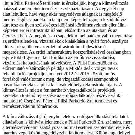
„Itt, a Pilisi Parkerdő területein is érzékeljük, hogy a klímaváltozás
hatással van erdeink természetes vízháztartására. Az egy-két nap
alatt lehullott, havi vagy akár negyedéves átlagnak is megfelelő
mennyiségű csapadékot a talaj nem képes felfogni, a lezúduló víz
kárt tesz az ilyen szélsőséges időjárási körülményeknek ellenállni
képtelen erdei infrastruktúrában, elsősorban az utakban és az
átereszekben. A megoldás a csapadék minél hatékonyabb megtartása
az erdőterületeken, víztartalékok kialakítása a nyári forró, aszályos
időszakokra, illetve az erdei infrastruktúra fejlesztése és
megerősítése. Az erdei infrastruktúra korszerűsítésével összhangban
egyre több figyelmet kell fordítani az erdők vízvisszatartási,
víztárolási kapacitásának növelésére. A Pilisi Parkerdőben az
előremutató víztározás jó példája a Miklós-deák-völgyi tavak
rehabilitációs projektje, amelyet 2012 és 2015 között, uniós
forrásból valósítottunk meg, de vízgazdálkodási szempontból
hasonlóan értékes a pilisi kistavak élőhely-rekonstrukciója is. A
klímaváltozás miatt a fenntartható vízgazdálkodás projektek
keretében történő fejlesztése az erdőgazdálkodás részévé válik” –
mutatott rá Csépányi Péter, a Pilisi Parkerdő Zrt. termelési és
természetvédelmi főmérnöke.
A klímaváltozással járó, enyhe telek az erdőgazdálkodási feladatok
ellátásában is kihívást jelentenek a Pilisi Parkerdő Zrt. számára, mert
a természetvédelmi szabályozás normál esetben szeptember eleje és
március vége között engedélyezi a fakitermelést. Külön engedéllyel