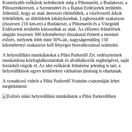
Komolyabb esőkárok keletkeztek még a Pilismaróti, a Budakeszi, a
Pilisszentkereszti, a Szentendrei és a Bajnai Erdészetek területén.
Jellemző, hogy az utak átereszei eltömődtek, a vízelvezető árkok
feltöltődtek, az útfelületek kikátyúsodtak. Leghosszabb szakaszon
(összesen 210 km-en) a Budakeszi, a Pilismaróti és a Visegrádi
Erdészetek területén károsodtak az utak. Az előzetes felmérések
alapján összesen 300 kilométernyi útszakaszt érintett a mostani
esőzés, melynek több mint 50%-án, nagyságrendileg 150
kilométernyi szakaszon kell lényeges beavatkozással számolni.
A helyreállítási munkálatokat a Pilisi Parkerdő Zrt. erdészeteinek
munkatársai közfoglalkoztatottak és alvállalkozók segítségével, saját
forrásból végzik el. Az idei esőkárok felmérése jelenleg is tart, a
helyreállítások egyes területeken várhatóan júniusig is eltartanak.
A vonatkozó videót a Pilisi Parkerdő Youtube-csatornáján lehet
megtekinteni: