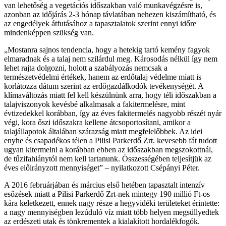
van lehetőség a vegetációs időszakban való munkavégzésre is,
azonban az időjárás 2-3 hónap távlatában nehezen kiszámítható, és
az engedélyek átfutásához a tapasztalatok szerint ennyi időre
mindenképpen szükség van.
„Mostanra sajnos tendencia, hogy a hetekig tartó kemény fagyok
elmaradnak és a talaj nem szilárdul meg. Károsodás nélkül így nem
lehet rajta dolgozni, holott a szabályozás nemcsak a
természetvédelmi értékek, hanem az erdőtalaj védelme miatt is
korlátozza dátum szerint az erdőgazdálkodók tevékenységét. A
klímaváltozás miatt fel kell készülnünk arra, hogy téli időszakban a
talajviszonyok kevésbé alkalmasak a fakitermelésre, mint
évtizedekkel korábban, így az éves fakitermelés nagyobb részét nyár
végi, kora őszi időszakra kellene átcsoportosítani, amikor a
talajállapotok általában szárazság miatt megfelelőbbek. Az idei
enyhe és csapadékos télen a Pilisi Parkerdő Zrt. kevesebb fát tudott
ugyan kitermelni a korábban ebben az időszakban megszokottnál,
de tűzifahiánytól nem kell tartanunk. Összességében teljesítjük az
éves előirányzott mennyiséget” – nyilatkozott Csépányi Péter.
A 2016 februárjában és március első hetében tapasztalt intenzív
esőzések miatt a Pilisi Parkerdő Zrt-nek mintegy 190 millió Ft-os
kára keletkezett, ennek nagy része a hegyvidéki területeket érintette:
a nagy mennyiségben lezúduló víz miatt több helyen megsüllyedtek
az erdészeti utak és tönkrementek a kialakított hordalékfogók.