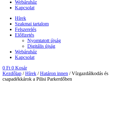
Webáruház
Kapcsolat
Hírek
Szakmai tartalom
Felszerelés
Előfizetés
Nyomtatott újság
Digitális újság
Webáruház
Kapcsolat
0
Ft
0
Kosár
Kezdőlap
/
Hírek
/
Határon innen
/ Vízgazdálkodás és
csapadékkárok a Pilisi Parkerdőben