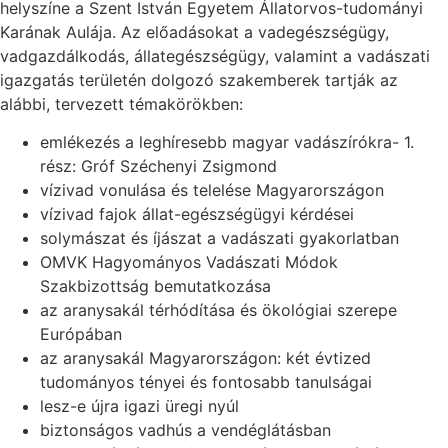
helyszíne a Szent István Egyetem Állatorvos-tudományi
Karának Aulája. Az előadásokat a vadegészségügy,
vadgazdálkodás, állategészségügy, valamint a vadászati
igazgatás területén dolgozó szakemberek tartják az
alábbi, tervezett témakörökben:
emlékezés a leghíresebb magyar vadászírókra- 1.
rész: Gróf Széchenyi Zsigmond
vízivad vonulása és telelése Magyarországon
vízivad fajok állat-egészségügyi kérdései
solymászat és íjászat a vadászati gyakorlatban
OMVK Hagyományos Vadászati Módok
Szakbizottság bemutatkozása
az aranysakál térhódítása és ökológiai szerepe
Európában
az aranysakál Magyarországon: két évtized
tudományos tényei és fontosabb tanulságai
lesz-e újra igazi üregi nyúl
biztonságos vadhús a vendéglátásban