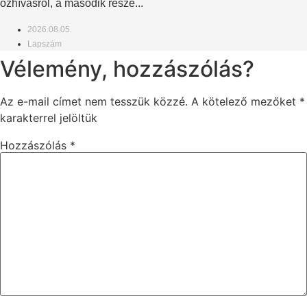
őzhívásról, a második része...
2026.08.05.
Lapszám
Vélemény, hozzászólás?
Az e-mail címet nem tesszük közzé.
A kötelező mezőket
*
karakterrel jelöltük
Hozzászólás
*