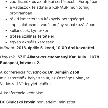
vaddisznók és az afrikai sertéspestis Európában
a vadászok feladatai a KSP/ASP monitoring
programban
rövid ismertetés a kéknyelv betegséggel
kapcsolatosan a vadállomány vonatkozásában
kullancsok, Lyme-kór
trófea szállítás feltételei
egyéb aktuális kérdések
Időpont:
2016. április 5. kedd, 10.00 órai kezdettel
Helyszín:
SZIE Állatorvos-tudományi Kar, Aula – 1078
Budapest, István u. 2.
A konferencia fővédnöke:
Dr. Semjén Zsolt
miniszterelnök-helyettes úr, az Országos Magyar
Vadászati Védegylet elnöke.
A konferencia védnöke:
Dr. Simicskó István
honvédelmi miniszter