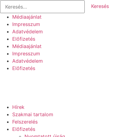
Keresés:
Ugrás
a
Médiaajánlat
tartalomhoz
Impresszum
Adatvédelem
Előfizetés
Médiaajánlat
Impresszum
Adatvédelem
Előfizetés
Hírek
Szakmai tartalom
Felszerelés
Előfizetés
Nyomtatott újság