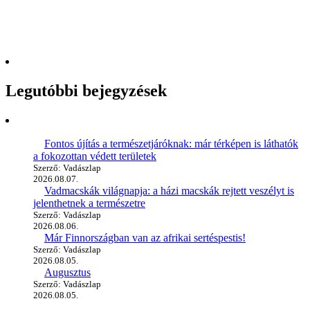
Legutóbbi bejegyzések
Fontos újítás a természetjáróknak: már térképen is láthatók
a fokozottan védett területek
Szerző: Vadászlap
2026.08.07.
Vadmacskák világnapja: a házi macskák rejtett veszélyt is
jelenthetnek a természetre
Szerző: Vadászlap
2026.08.06.
Már Finnországban van az afrikai sertéspestis!
Szerző: Vadászlap
2026.08.05.
Augusztus
Szerző: Vadászlap
2026.08.05.