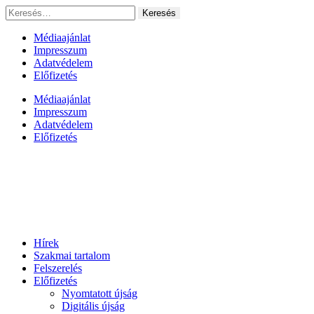
Ugrás
Keresés:
a
tartalomhoz
Médiaajánlat
Impresszum
Adatvédelem
Előfizetés
Médiaajánlat
Impresszum
Adatvédelem
Előfizetés
Hírek
Szakmai tartalom
Felszerelés
Előfizetés
Nyomtatott újság
Digitális újság