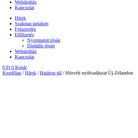
Webáruház
Kapcsolat
Hírek
Szakmai tartalom
Felszerelés
Előfizetés
Nyomtatott újság
Digitális újság
Webáruház
Kapcsolat
0
Ft
0
Kosár
Kezdőlap
/
Hírek
/
Határon túl
/ Húsvéti nyúlvadászat Új-Zélandon