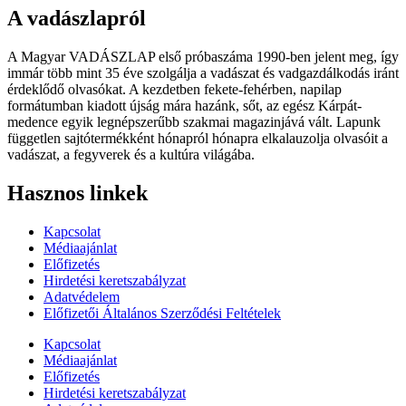
A vadászlapról
A Magyar VADÁSZLAP első próbaszáma 1990-ben jelent meg, így
immár több mint 35 éve szolgálja a vadászat és vadgazdálkodás iránt
érdeklődő olvasókat. A kezdetben fekete-fehérben, napilap
formátumban kiadott újság mára hazánk, sőt, az egész Kárpát-
medence egyik legnépszerűbb szakmai magazinjává vált. Lapunk
független sajtótermékként hónapról hónapra elkalauzolja olvasóit a
vadászat, a fegyverek és a kultúra világába.
Hasznos linkek
Kapcsolat
Médiaajánlat
Előfizetés
Hirdetési keretszabályzat
Adatvédelem
Előfizetői Általános Szerződési Feltételek
Kapcsolat
Médiaajánlat
Előfizetés
Hirdetési keretszabályzat