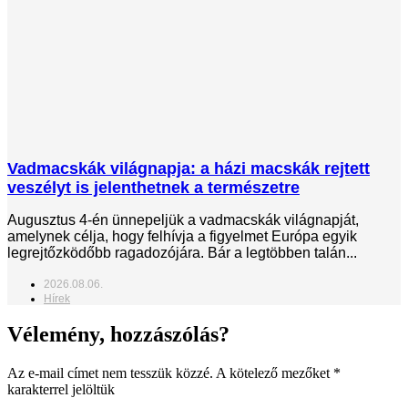
Vadmacskák világnapja: a házi macskák rejtett
veszélyt is jelenthetnek a természetre
Augusztus 4-én ünnepeljük a vadmacskák világnapját,
amelynek célja, hogy felhívja a figyelmet Európa egyik
legrejtőzködőbb ragadozójára. Bár a legtöbben talán...
2026.08.06.
Hírek
Vélemény, hozzászólás?
Az e-mail címet nem tesszük közzé.
A kötelező mezőket
*
karakterrel jelöltük