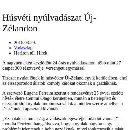
Húsvéti nyúlvadászat Új-
Zélandon
2016.03.29.
Vadászlap
Határon túl
,
Hírek
A nagypénteken kezdődött 24 órás nyúlvadászaton, több mint 27
csapat 300 résztvevője versengett egymással.
Tízezer nyulat lőttek ki húsvétkor Új-Zéland egyik kerületében, ahol
az elszaporodott állatok komoly károkat okoznak a gazdáknak.
A szervező Eugene Ferreira szerint a rendezvényt 25 évvel ezelőtt
hívták életre Central Otago kerületben, miután a betelepített és
elszaporodott nyulak immúnissá váltak a minden szerre amellyel a
létszámukat apasztani kívánták.
„Ez hatalmas mulatság, a vadászok egész éjjel odakint vannak” –
mondta Ferriera, hangsúlyozva, hogy a nyulak nagyon nagy
problémát jelentenek a helyi gazdáknak, mivel tönkreteszik a talajt