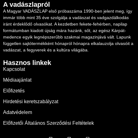
A vadászlapról
A Magyar VADÁSZLAP első próbaszáma 1990-ben jelent meg, így
immár több mint 35 éve szolgálja a vadászat és vadgazdálkodás
iránt érdeklődő olvasókat. A kezdetben fekete-fehérben, napilap
formátumban kiadott újság mára hazánk, sőt, az egész Kárpát-
medence egyik legnépszerűbb szakmai magazinjává vált. Lapunk
független sajtótermékként hónapról hónapra elkalauzolja olvasóit a
vadászat, a fegyverek és a kultúra világába.
Hasznos linkek
Kapcsolat
Médiaajánlat
Előfizetés
Hirdetési keretszabályzat
Adatvédelem
Előfizetői Általános Szerződési Feltételek