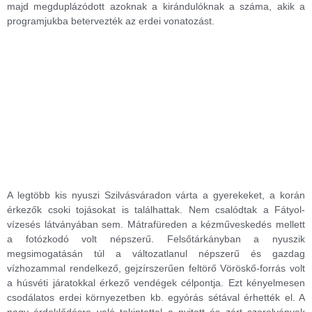
majd megduplázódott azoknak a kirándulóknak a száma, akik a
programjukba betervezték az erdei vonatozást.
A legtöbb kis nyuszi Szilvásváradon várta a gyerekeket, a korán
érkezők csoki tojásokat is találhattak. Nem csalódtak a Fátyol-
vízesés látványában sem. Mátrafüreden a kézműveskedés mellett
a fotózkodó volt népszerű. Felsőtárkányban a nyuszik
megsimogatásán túl a változatlanul népszerű és gazdag
vízhozammal rendelkező, gejzírszerűen feltörő Vöröskő-forrás volt
a húsvéti járatokkal érkező vendégek célpontja. Ezt kényelmesen
csodálatos erdei környezetben kb. egyórás sétával érhették el. A