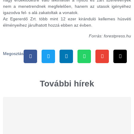
nagy érdeklődésre való tekintettel a nyitott és zárt szerelvények
nem a menetrendnek megfelelően, hanem az utasok igényéhez
igazodva fel- s alá zakatoltak a vonatok.
Az Egererdő Zrt. több mint 12 ezer kiránduló kellemes húsvéti
élményeihez járulhatott hozzá ebben az évben.
Forrás: forestpress.hu
Megosztás
További hírek