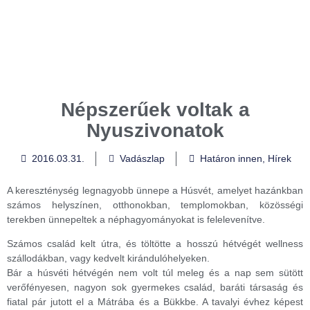
Népszerűek voltak a
Nyuszivonatok
2016.03.31.
Vadászlap
Határon innen
,
Hírek
A kereszténység legnagyobb ünnepe a Húsvét, amelyet hazánkban
számos helyszínen, otthonokban, templomokban, közösségi
terekben ünnepeltek a néphagyományokat is felelevenítve.
Számos család kelt útra, és töltötte a hosszú hétvégét wellness
szállodákban, vagy kedvelt kirándulóhelyeken.
Bár a húsvéti hétvégén nem volt túl meleg és a nap sem sütött
verőfényesen, nagyon sok gyermekes család, baráti társaság és
fiatal pár jutott el a Mátrába és a Bükkbe. A tavalyi évhez képest