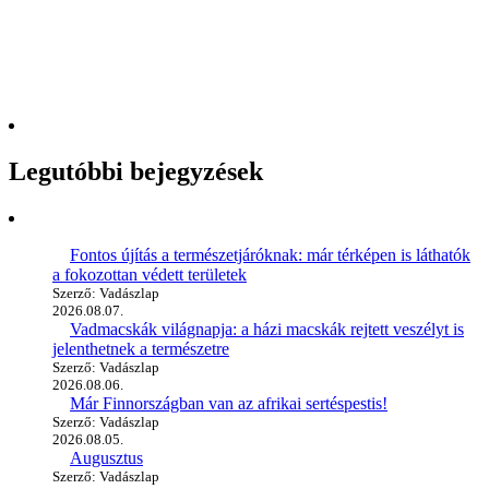
Legutóbbi bejegyzések
Fontos újítás a természetjáróknak: már térképen is láthatók
a fokozottan védett területek
Szerző: Vadászlap
2026.08.07.
Vadmacskák világnapja: a házi macskák rejtett veszélyt is
jelenthetnek a természetre
Szerző: Vadászlap
2026.08.06.
Már Finnországban van az afrikai sertéspestis!
Szerző: Vadászlap
2026.08.05.
Augusztus
Szerző: Vadászlap