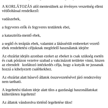
A KORLÁTOZÁS alól mentesülnek az érvényes veszettség elleni
védőoltással rendelkező:
vadászebek,
a fegyveres erők és fegyveres testületek ebei,
a katasztrófa-mentő ebek,
a segítő és terápiás ebek, valamint a látássérült embereket vezető
ebek rendeltetési céljuknak megfelelő használatuk idejére
Az ebzárlat idején azonban ezeket az ebeket is csak szükség esetén
és csak pórázon vezetve szabad a vakcinázott területre vinni, hiszen
az elrendelt korlátozó intézkedés célja, hogy a kutyák ne jussanak
hozzá a kihelyezett csalétkekhez.
Az ebzárlat alatt húsevő állatok összevezetésével járó rendezvény
nem tartható.
A legeltetési tilalom ideje alatt tilos a gazdasági haszonállatokat
külterületen legeltetni!
Az állatok vándorolva történő legeltetése tilos!