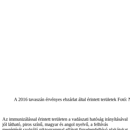
A 2016 tavaszán érvényes ebzárlat által érintett területek Fot
Az immunizálással érintett területen a vadászati hatóság irányításával
jól látható, piros színű, magyar és angol nyelvű, a felhívás
megértését szolgáló piktogrammal ellátott figyelemfelhívó plakátokat