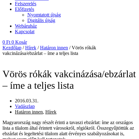
Felszerelés
Előfizetés
Nyomtatott újság
Digitális újság
Webáruház
Kapcsolat
0
Ft
0
Kosár
Kezdőlap
/
Hírek
/
Határon innen
/ Vörös rókák
vakcinázása/ebzárlat – íme a teljes lista
Vörös rókák vakcinázása/ebzárlat
– íme a teljes lista
2016.03.31.
Vadászlap
Határon innen
,
Hírek
Magyarország nagy részét érinti a tavaszi ebzárlat: íme az országos
lista a tilalom által érintett városokról, régiókról. Összegyűjtöttük az
ebzárlat és legeltetési tilalom alatt érvényes szabályozásokat is,