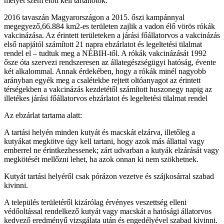
melyet szem előtt kell tartanotok.
2016 tavaszán Magyarországon a 2015. őszi kampánnyal
megegyező,66.884 km2-es területen zajlik a vadon élő vörös rókák
vakcinázása. Az érintett területeken a járási főállatorvos a vakcinázás
első napjától számított 21 napra ebzárlatot és legeltetési tilalmat
rendel el – tudtuk meg a NÉBIH-től. A rókák vakcinázását 1992
ősze óta szervezi rendszeresen az állategészségügyi hatóság, évente
két alkalommal. Annak érdekében, hogy a rókák minél nagyobb
arányban egyék meg a csalétekbe rejtett oltóanyagot az érintett
térségekben a vakcinázás kezdetétől számított huszonegy napig az
illetékes járási főállatorvos ebzárlatot és legeltetési tilalmat rendel
Az ebzárlat tartama alatt:
A tartási helyén minden kutyát és macskát elzárva, illetőleg a
kutyákat megkötve úgy kell tartani, hogy azok más állattal vagy
emberrel ne érintkezhessenek; zárt udvarban a kutyák elzárását vagy
megkötését mellőzni lehet, ha azok onnan ki nem szökhetnek.
Kutyát tartási helyéről csak pórázon vezetve és szájkosárral szabad
kivinni.
A település területéről kizárólag érvényes veszettség elleni
védőoltással rendelkező kutyát vagy macskát a hatósági állatorvos
kedvező eredményű vizsgálata után és engedélyével szabad kivinni.