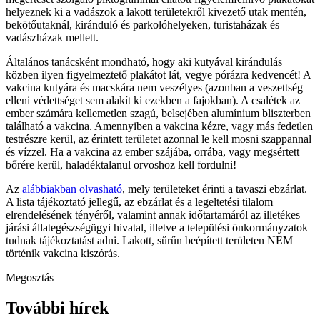
helyeznek ki a vadászok a lakott területekről kivezető utak mentén,
bekötőutaknál, kiránduló és parkolóhelyeken, turistaházak és
vadászházak mellett.
Általános tanácsként mondható, hogy aki kutyával kirándulás
közben ilyen figyelmeztető plakátot lát, vegye pórázra kedvencét! A
vakcina kutyára és macskára nem veszélyes (azonban a veszettség
elleni védettséget sem alakít ki ezekben a fajokban). A csalétek az
ember számára kellemetlen szagú, belsejében alumínium bliszterben
található a vakcina. Amennyiben a vakcina kézre, vagy más fedetlen
testrészre kerül, az érintett területet azonnal le kell mosni szappannal
és vízzel. Ha a vakcina az ember szájába, orrába, vagy megsértett
bőrére kerül, haladéktalanul orvoshoz kell fordulni!
Az
alábbiakban olvasható
, mely területeket érinti a tavaszi ebzárlat.
A lista tájékoztató jellegű, az ebzárlat és a legeltetési tilalom
elrendelésének tényéről, valamint annak időtartamáról az illetékes
járási állategészségügyi hivatal, illetve a települési önkormányzatok
tudnak tájékoztatást adni. Lakott, sűrűn beépített területen NEM
történik vakcina kiszórás.
Megosztás
További hírek