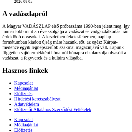
2026.08.05.
A vadászlapról
A Magyar VADÁSZLAP első próbaszáma 1990-ben jelent meg, így
immár több mint 35 éve szolgálja a vadászat és vadgazdálkodás iránt
érdeklődő olvasókat. A kezdetben fekete-fehérben, napilap
formátumban kiadott újság mára hazánk, sőt, az egész Kárpát-
medence egyik legnépszerűbb szakmai magazinjává vált. Lapunk
független sajtótermékként hónapról hónapra elkalauzolja olvasóit a
vadászat, a fegyverek és a kultúra világába.
Hasznos linkek
Kapcsolat
Médiaajánlat
Előfizetés
Hirdetési keretszabályzat
Adatvédelem
Előfizetői Általános Szerződési Feltételek
Kapcsolat
Médiaajánlat
Előfizetés