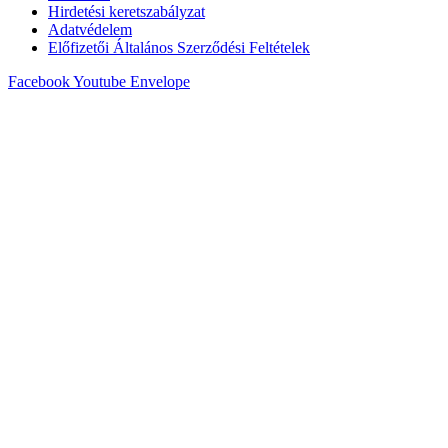
Hirdetési keretszabályzat
Adatvédelem
Előfizetői Általános Szerződési Feltételek
Facebook
Youtube
Envelope