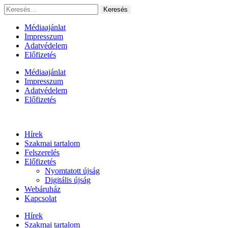
Ugrás
Keresés:
a
tartalomhoz
Médiaajánlat
Impresszum
Adatvédelem
Előfizetés
Médiaajánlat
Impresszum
Adatvédelem
Előfizetés
Hírek
Szakmai tartalom
Felszerelés
Előfizetés
Nyomtatott újság
Digitális újság
Webáruház
Kapcsolat
Hírek
Szakmai tartalom