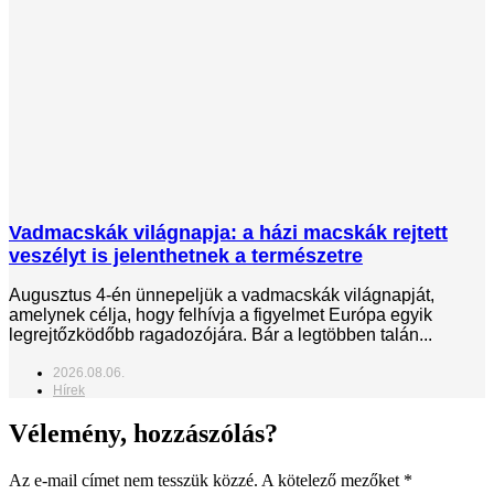
Vadmacskák világnapja: a házi macskák rejtett
veszélyt is jelenthetnek a természetre
Augusztus 4-én ünnepeljük a vadmacskák világnapját,
amelynek célja, hogy felhívja a figyelmet Európa egyik
legrejtőzködőbb ragadozójára. Bár a legtöbben talán...
2026.08.06.
Hírek
Vélemény, hozzászólás?
Az e-mail címet nem tesszük közzé.
A kötelező mezőket
*