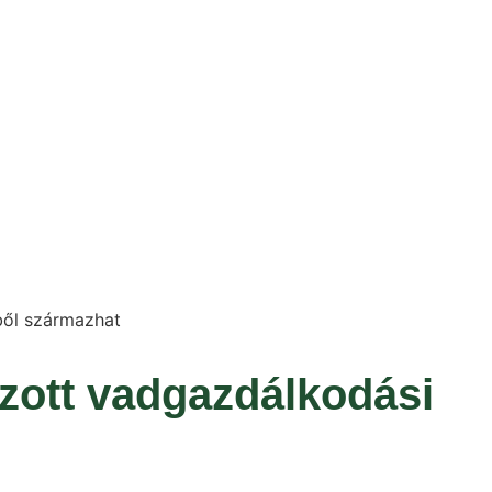
ből származhat
ott vadgazdálkodási