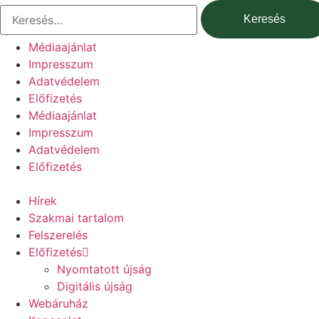
Ugrás
Keresés:
a
tartalomhoz
Médiaajánlat
Impresszum
Adatvédelem
Előfizetés
Médiaajánlat
Impresszum
Adatvédelem
Előfizetés
Hírek
Szakmai tartalom
Felszerelés
Előfizetés
Nyomtatott újság
Digitális újság
Webáruház