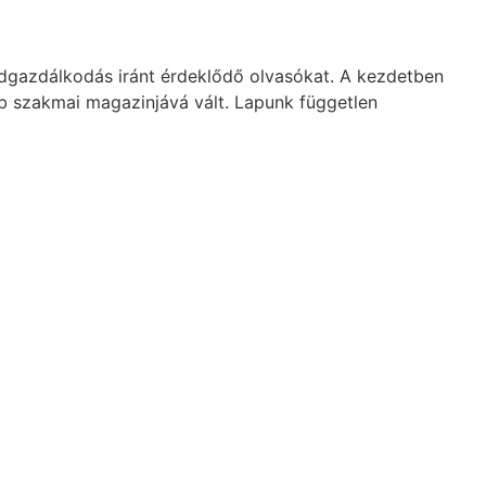
dgazdálkodás iránt érdeklődő olvasókat. A kezdetben
b szakmai magazinjává vált. Lapunk független