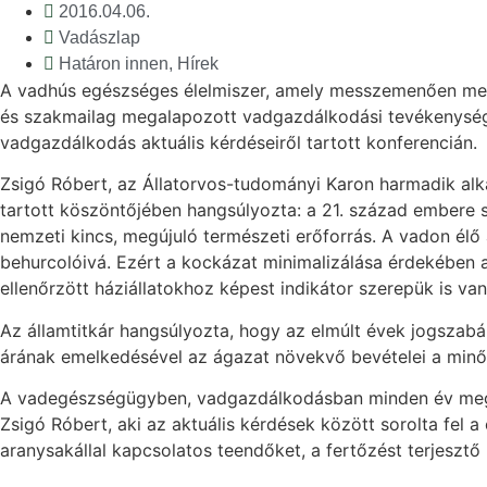
2016.04.06.
Vadászlap
Határon innen
,
Hírek
A vadhús egészséges élelmiszer, amely messzemenően meg
és szakmailag megalapozott vadgazdálkodási tevékenységbő
vadgazdálkodás aktuális kérdéseiről tartott konferencián.
Zsigó Róbert, az Állatorvos-tudományi Karon harmadik al
tartott köszöntőjében hangsúlyozta: a 21. század embere 
nemzeti kincs, megújuló természeti erőforrás. A vadon élő
behurcolóivá. Ezért a kockázat minimalizálása érdekében 
ellenőrzött háziállatokhoz képest indikátor szerepük is va
Az államtitkár hangsúlyozta, hogy az elmúlt évek jogszabá
árának emelkedésével az ágazat növekvő bevételei a minős
A vadegészségügyben, vadgazdálkodásban minden év megh
Zsigó Róbert, aki az aktuális kérdések között sorolta fe
aranysakállal kapcsolatos teendőket, a fertőzést terjeszt