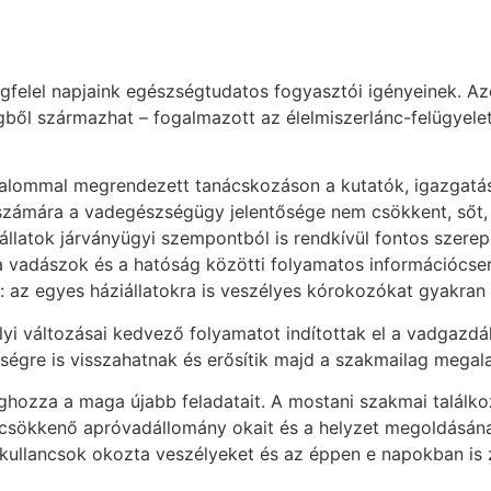
felel napjaink egészségtudatos fogyasztói igényeinek. A
l származhat – fogalmazott az élelmiszerlánc-felügyeleté
kalommal megrendezett tanácskozáson a kutatók, igazgatás
számára a vadegészségügy jelentősége nem csökkent, sőt, t
 állatok járványügyi szempontból is rendkívül fontos szere
a vadászok és a hatóság közötti folyamatos információcser
n: az egyes háziállatokra is veszélyes kórokozókat gyakran 
lyi változásai kedvező folyamatot indítottak el a vadgazdá
égre is visszahatnak és erősítik majd a szakmailag megal
ozza a maga újabb feladatait. A mostani szakmai találk
l a csökkenő apróvadállomány okait és a helyzet megoldásá
ő kullancsok okozta veszélyeket és az éppen e napokban is 