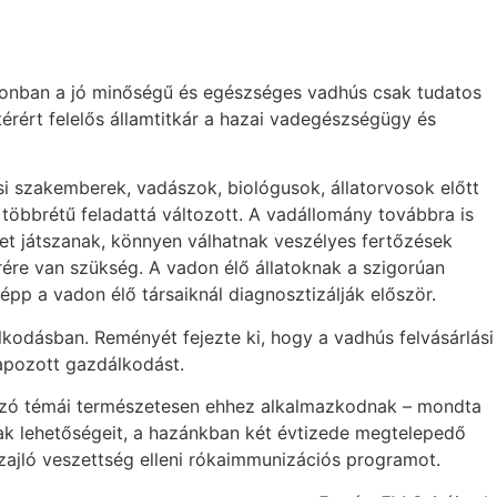
zonban a jó minőségű és egészséges vadhús csak tudatos
rért felelős államtitkár a hazai vadegészségügy és
i szakemberek, vadászok, biológusok, állatorvosok előtt
öbbrétű feladattá változott. A vadállomány továbbra is
pet játszanak, könnyen válhatnak veszélyes fertőzések
ére van szükség. A vadon élő állatoknak a szigorúan
épp a vadon élő társaiknál diagnosztizálják először.
lkodásban. Reményét fejezte ki, hogy a vadhús felvásárlási
apozott gazdálkodást.
ozó témái természetesen ehhez alkalmazkodnak – mondta
nak lehetőségeit, a hazánkban két évtizede megtelepedő
zajló veszettség elleni rókaimmunizációs programot.