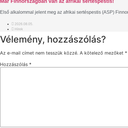
Már Finnországban van az afrikai sertéspestis!
Első alkalommal jelent meg az afrikai sertéspestis (ASP) Finn
2026.08.05.
Hírek
Vélemény, hozzászólás?
Az e-mail címet nem tesszük közzé.
A kötelező mezőket
*
Hozzászólás
*