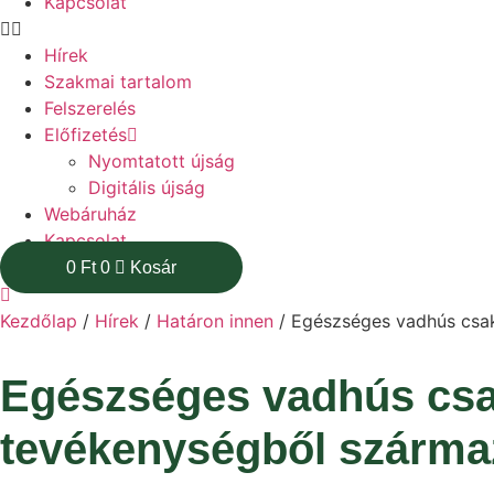
Kapcsolat
Hírek
Szakmai tartalom
Felszerelés
Előfizetés
Nyomtatott újság
Digitális újság
Webáruház
Kapcsolat
0
Ft
0
Kosár
Kezdőlap
/
Hírek
/
Határon innen
/ Egészséges vadhús csa
Egészséges vadhús csa
tevékenységből szárma