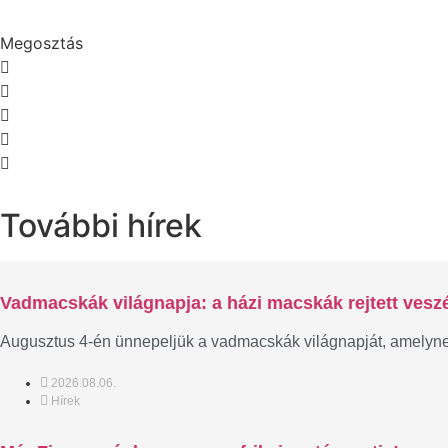
Megosztás
További hírek
Vadmacskák világnapja: a házi macskák rejtett veszé
Augusztus 4-én ünnepeljük a vadmacskák világnapját, amelynek c
2026.08.06.
Hírek