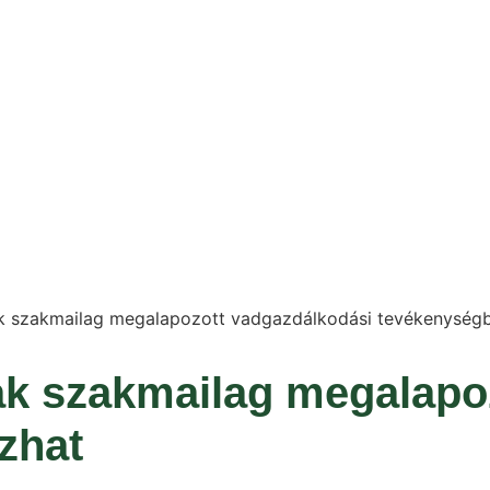
k szakmailag megalapozott vadgazdálkodási tevékenység
k szakmailag megalapoz
zhat