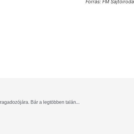
Forrás: FM Sajtóiroda
agadozójára. Bár a legtöbben talán...