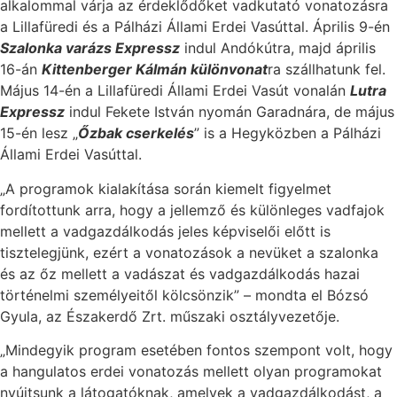
alkalommal várja az érdeklődőket vadkutató vonatozásra
a Lillafüredi és a Pálházi Állami Erdei Vasúttal. Április 9-én
Szalonka varázs Expressz
indul Andókútra, majd április
16-án
Kittenberger Kálmán különvonat
ra szállhatunk fel.
Május 14-én a Lillafüredi Állami Erdei Vasút vonalán
Lutra
Expressz
indul Fekete István nyomán Garadnára, de május
15-én lesz „
Őzbak cserkelés
” is a Hegyközben a Pálházi
Állami Erdei Vasúttal.
„A programok kialakítása során kiemelt figyelmet
fordítottunk arra, hogy a jellemző és különleges vadfajok
mellett a vadgazdálkodás jeles képviselői előtt is
tisztelegjünk, ezért a vonatozások a nevüket a szalonka
és az őz mellett a vadászat és vadgazdálkodás hazai
történelmi személyeitől kölcsönzik” – mondta el Bózsó
Gyula, az Északerdő Zrt. műszaki osztályvezetője.
„Mindegyik program esetében fontos szempont volt, hogy
a hangulatos erdei vonatozás mellett olyan programokat
nyújtsunk a látogatóknak, amelyek a vadgazdálkodást, a