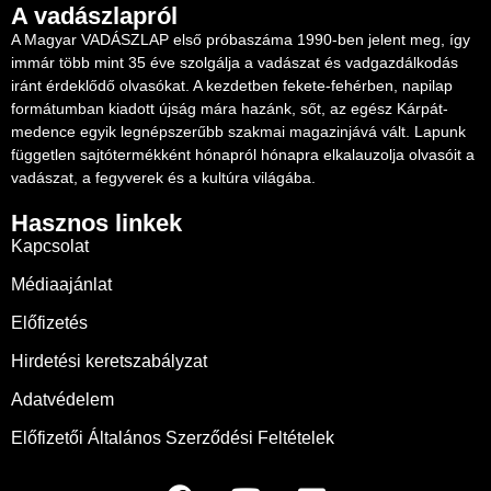
A vadászlapról
A Magyar VADÁSZLAP első próbaszáma 1990-ben jelent meg, így
immár több mint 35 éve szolgálja a vadászat és vadgazdálkodás
iránt érdeklődő olvasókat. A kezdetben fekete-fehérben, napilap
formátumban kiadott újság mára hazánk, sőt, az egész Kárpát-
medence egyik legnépszerűbb szakmai magazinjává vált. Lapunk
független sajtótermékként hónapról hónapra elkalauzolja olvasóit a
vadászat, a fegyverek és a kultúra világába.
Hasznos linkek
Kapcsolat
Médiaajánlat
Előfizetés
Hirdetési keretszabályzat
Adatvédelem
Előfizetői Általános Szerződési Feltételek