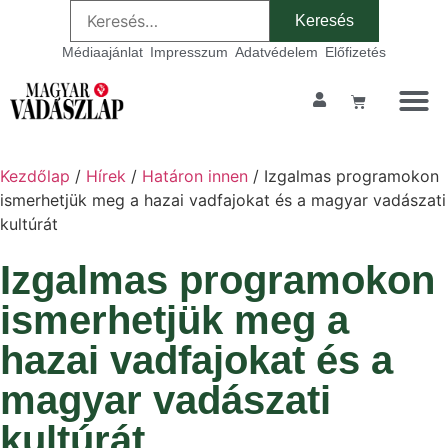
Médiaajánlat
Impresszum
Adatvédelem
Előfizetés
Szakmai ta
Kezdőlap
/
Hírek
/
Határon innen
/ Izgalmas programokon
ismerhetjük meg a hazai vadfajokat és a magyar vadászati
kultúrát
Izgalmas programokon
ismerhetjük meg a
hazai vadfajokat és a
magyar vadászati
kultúrát