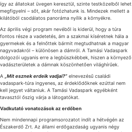
így az állatokat üvegen keresztül, szinte testközelből lehet
megfigyelni – sőt, akár fotózhatunk is. Mindezek mellett a
kilátóból csodálatos panoráma nyílik a környékre.
Az április végi program nevéből is kiderül, hogy a túra
fontos része a vadetetés, ám a szakmai kíséretnek hála a
gyermekek és a felnőttek bármit megtudhatnak a magyar
nagyvadakról – különösen a dámról. A Tamási Vadaspark
dolgozói ugyanis erre a legbüszkébbek, hiszen a környező
vadászterületek a dámnak köszönhetően világhírűek.
A
„Mit esznek erdeik vadjai?”
elnevezésű családi
vadaspark-túra ingyenes, az érdeklődőknek ezúttal nem
kell jegyet váltaniuk. A Tamási Vadaspark egyébként
tavasztól őszig várja a látogatókat.
Vadkutató vonatozások az erdőben
Nem mindennapi programsorozatot indít a hétvégén az
Északerdő Zrt. Az állami erdőgazdaság ugyanis négy