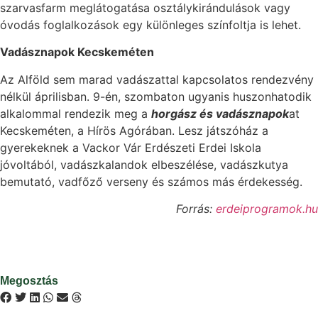
szarvasfarm meglátogatása osztálykirándulások vagy
óvodás foglalkozások egy különleges színfoltja is lehet.
Vadásznapok Kecskeméten
Az Alföld sem marad vadászattal kapcsolatos rendezvény
nélkül áprilisban. 9-én, szombaton ugyanis huszonhatodik
alkalommal rendezik meg a
horgász és vadásznapok
at
Kecskeméten, a Hírös Agórában. Lesz játszóház a
gyerekeknek a Vackor Vár Erdészeti Erdei Iskola
jóvoltából, vadászkalandok elbeszélése, vadászkutya
bemutató, vadfőző verseny és számos más érdekesség.
Forrás:
erdeiprogramok.hu
Megosztás