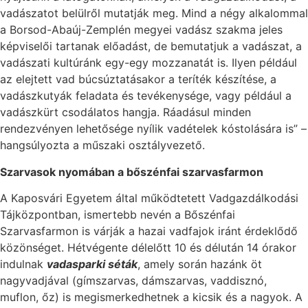
vadászatot belülről mutatják meg. Mind a négy alkalommal
a Borsod-Abaúj-Zemplén megyei vadász szakma jeles
képviselői tartanak előadást, de bemutatjuk a vadászat, a
vadászati kultúránk egy-egy mozzanatát is. Ilyen például
az elejtett vad búcsúztatásakor a teríték készítése, a
vadászkutyák feladata és tevékenysége, vagy például a
vadászkürt csodálatos hangja. Ráadásul minden
rendezvényen lehetősége nyílik vadételek kóstolására is” –
hangsúlyozta a műszaki osztályvezető.
Szarvasok nyomában a bőszénfai szarvasfarmon
A Kaposvári Egyetem által működtetett Vadgazdálkodási
Tájközpontban, ismertebb nevén a Bőszénfai
Szarvasfarmon is várják a hazai vadfajok iránt érdeklődő
közönséget. Hétvégente délelőtt 10 és délután 14 órakor
indulnak
vadasparki séták
, amely során hazánk öt
nagyvadjával (gímszarvas, dámszarvas, vaddisznó,
muflon, őz) is megismerkedhetnek a kicsik és a nagyok. A