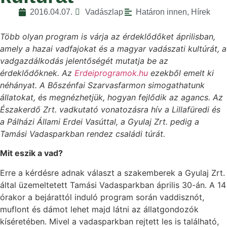
2016.04.07.
Vadászlap
Határon innen
,
Hírek
Több olyan program is várja az érdeklődőket áprilisban,
amely a hazai vadfajokat és a magyar vadászati kultúrát, a
vadgazdálkodás jelentőségét mutatja be az
érdeklődőknek. Az
Erdeiprogramok.hu
ezekből emelt ki
néhányat. A Bőszénfai Szarvasfarmon simogathatunk
állatokat, és megnézhetjük, hogyan fejlődik az agancs. Az
Északerdő Zrt. vadkutató vonatozásra hív a Lillafüredi és
a Pálházi Állami Erdei Vasúttal, a Gyulaj Zrt. pedig a
Tamási Vadasparkban rendez családi túrát.
Mit eszik a vad?
Erre a kérdésre adnak választ a szakemberek a Gyulaj Zrt.
által üzemeltetett Tamási Vadasparkban április 30-án. A 14
órakor a bejárattól induló program során vaddisznót,
muflont és dámot lehet majd látni az állatgondozók
kíséretében. Mivel a vadasparkban rejtett les is található,