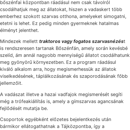
bőszénfai központban ráadásul nem csak távolról
csodálhatjuk meg az állatokat, hiszen a vadaskert több
emberhez szokott szarvas otthona, amelyeket simogatni,
etetni is lehet. Ez pedig minden gyermeknek hatalmas
élményt jelenthet.
Mindezek mellett
traktoros vagy fogatos szarvasnézés
t
is rendszeresen tartanak Bőszénfán, amely során kevésbé
szelíd, ám annál nagyobb mennyiségű állatot csodálhatunk
meg gyönyörű környezetben. Ez a program ráadásul
kiváló alkalom arra, hogy megismerhessük az állatok
viselkedésének, táplálkozásának és szaporodásának főbb
jellemzőit.
A vadászat illetve a hazai vadfajok megismerését segíti
még a trófeakiállítás is, amely a gímszarvas agancsának
fejlődését mutatja be.
Csoportok egyébként előzetes bejelentkezés után
bármikor ellátogathatnak a Tájközpontba, így a