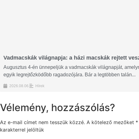
Vadmacskák világnapja: a házi macskák rejtett vesz
Augusztus 4-én ünnepeljük a vadmacskák világnapját, amelyne
egyik legrejtőzködőbb ragadozójára. Bár a legtöbben talán...
2026.08.06.
Hírek
Vélemény, hozzászólás?
Az e-mail címet nem tesszük közzé.
A kötelező mezőket
*
karakterrel jelöltük