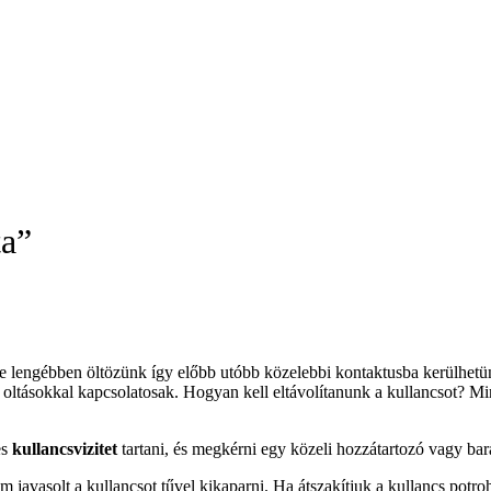
ta”
e lengébben öltözünk így előbb utóbb közelebbi kontaktusba kerülhetü
 oltásokkal kapcsolatosak. Hogyan kell eltávolítanunk a kullancsot? Mir
es
kullancsvizitet
tartani, és megkérni egy közeli hozzátartozó vagy bar
em javasolt a kullancsot tűvel kikaparni. Ha átszakítjuk a kullancs potro