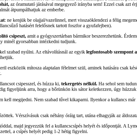
ohát,
az óramutató járásával megegyező irányba sem! Ezzel csak azt ér
rtalmát átpumpálhatjuk az emberbe.
kat
: ne kenjük be olajjal/vazelinnel, mert visszaöklendezi a félig megemé
ancsűző hatásért felelősnek tartott foszfor a gyufafejben).
lító csipeszt,
amit a gyógyszertárban bármikor beszerezhetünk. Érdeme
ogy minél gyorsabban intézkedni tudjunk.
el szabad nyúlni. Az eltávolításnál az egyik
legfontosabb szempont a
dhetjük.
teril eszközök mítosza alaptalan félelmet szül, aminek hatására csak 
.
lancsot csipesszel, és húzza ki,
tekergetés nélkül.
Ha sehol sem tudunk 
ndig figyeljünk arra, hogy a bőrünkön kis sátor keletkezzen, úgy húzzuk 
m kell megijedni. Nem szabad tűvel kikaparni. Ilyenkor a kullancs már 
zöttek. Vérszívásuk csak néhány óráig tart, utána elhagyják az áldozat
jóddal, majd jegyezzük fel a kullancscsípés helyét és időpontját. A Ly
ttel, a csípés helyét pedig 1-2 hétig figyelni.