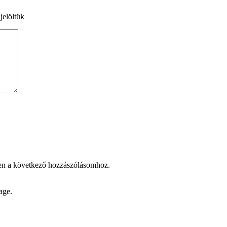
jelöltük
en a következő hozzászólásomhoz.
age.