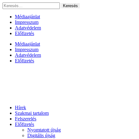
Ugrás
Keresés:
a
tartalomhoz
Médiaajánlat
Impresszum
Adatvédelem
Előfizetés
Médiaajánlat
Impresszum
Adatvédelem
Előfizetés
Hírek
Szakmai tartalom
Felszerelés
Előfizetés
Nyomtatott újság
Digitális újság