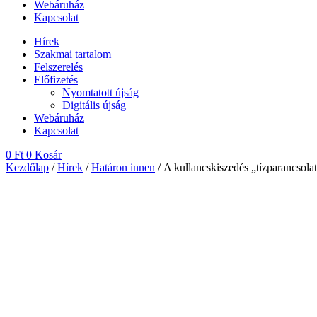
Webáruház
Kapcsolat
Hírek
Szakmai tartalom
Felszerelés
Előfizetés
Nyomtatott újság
Digitális újság
Webáruház
Kapcsolat
0
Ft
0
Kosár
Kezdőlap
/
Hírek
/
Határon innen
/ A kullancskiszedés „tízparancsola