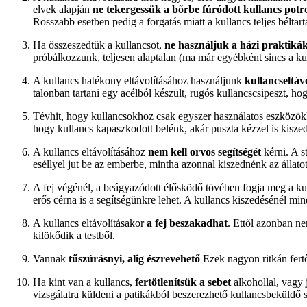
elvek alapján
ne tekergessük a bőrbe fúródott kullancs potr
Rosszabb esetben pedig a forgatás miatt a kullancs teljes bélta
Ha összeszedtük a kullancsot,
ne használjuk a házi praktiká
próbálkozzunk, teljesen alaptalan (ma már egyébként sincs a kull
A kullancs hatékony eltávolításához használjunk
kullancseltávo
talonban tartani egy acélból készült, rugós kullancscsipeszt, h
Tévhit, hogy kullancsokhoz csak egyszer használatos eszközökk
hogy kullancs kapaszkodott belénk, akár puszta kézzel is kisze
A kullancs eltávolításához
nem kell orvos segítségét
kérni. A s
eséllyel jut be az emberbe, mintha azonnal kiszednénk az állatot
A fej végénél, a beágyazódott élősködő tövében fogja meg a kul
erős cérna is a segítségünkre lehet. A kullancs kiszedésénél mi
A kullancs eltávolításakor
a fej beszakadhat
. Ettől azonban ne
kilökődik a testből.
Vannak
tűszúrásnyi, alig észrevehető
Ezek nagyon ritkán fertő
Ha kint van a kullancs,
fertőtlenítsük a sebet
alkohollal, vagy 
vizsgálatra küldeni a patikákból beszerezhető kullancsbeküldő sze