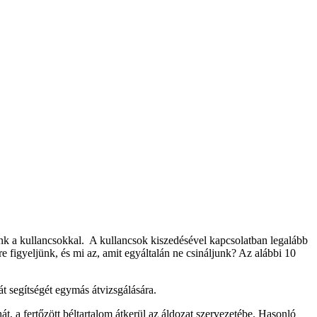
nk a kullancsokkal. A kullancsok kiszedésével kapcsolatban legalább
e figyeljünk, és mi az, amit egyáltalán ne csináljunk? Az alábbi 10
át segítségét egymás átvizsgálására.
hát, a fertőzött béltartalom átkerül az áldozat szervezetébe. Hasonló