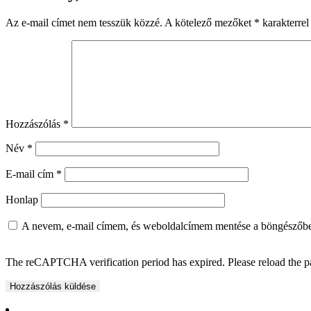
Az e-mail címet nem tesszük közzé.
A kötelező mezőket
*
karakterrel 
Hozzászólás
*
Név
*
E-mail cím
*
Honlap
A nevem, e-mail címem, és weboldalcímem mentése a böngészőb
The reCAPTCHA verification period has expired. Please reload the p