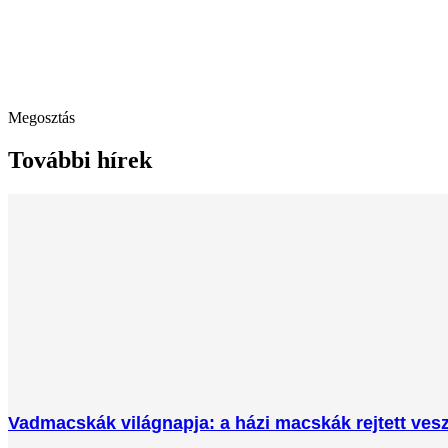
Megosztás
További hírek
Vadmacskák világnapja: a házi macskák rejtett veszé