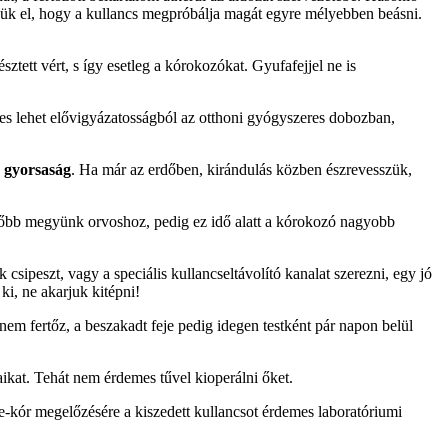
jük el, hogy a kullancs megpróbálja magát egyre mélyebben beásni.
sztett vért, s így esetleg a kórokozókat. Gyufafejjel ne is
s lehet elővigyázatosságból az otthoni gyógyszeres dobozban,
 gyorsaság
. Ha már az erdőben, kirándulás közben észrevesszük,
később megyünk orvoshoz, pedig ez idő alatt a kórokozó nagyobb
csipeszt, vagy a speciális kullancseltávolító kanalat szerezni, egy jó
ki, ne akarjuk kitépni!
nem fertőz, a beszakadt feje pedig idegen testként pár napon belül
aikat. Tehát nem érdemes tűvel kioperálni őket.
me-kór megelőzésére a kiszedett kullancsot érdemes laboratóriumi