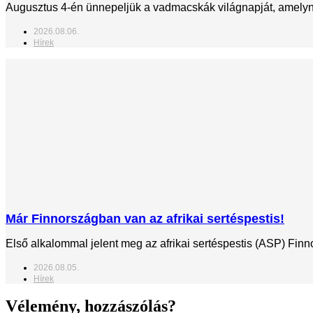
Augusztus 4-én ünnepeljük a vadmacskák világnapját, amelynek
2026.08.06.
Hírek
Már Finnországban van az afrikai sertéspestis!
Első alkalommal jelent meg az afrikai sertéspestis (ASP) Fin
2026.08.05.
Hírek
Vélemény, hozzászólás?