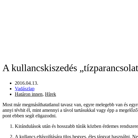
A kullancskiszedés „tízparancsola
2016.04.13.
Vadászlap
Határon innen
,
Hírek
Most már megmásíthatatlanul tavasz van, egyre melegebb van és egyr
annyi tévhit él, mint amennyi a távol tartásukkal vagy épp a megelőző
pont ebben segít eligazodni.
Kirándulások után és hosszabb túrák közben érdemes rendszer
A kullancs eltávolítására tilos hegyes, éles tárgyat használni. N