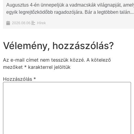
Augusztus 4-én ünnepeljük a vadmacskák világnapját, amelyn
egyik legrejtőzködőbb ragadozójára. Bár a legtöbben talán...
2026.08.06.
Hírek
Vélemény, hozzászólás?
Az e-mail címet nem tesszük közzé.
A kötelező
mezőket
*
karakterrel jelöltük
Hozzászólás
*