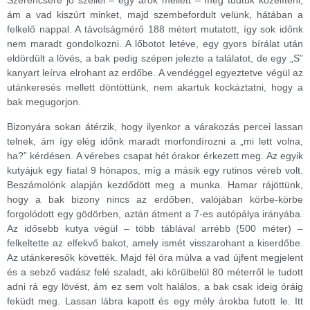
Szerencsére jó széllel – egy árok mellett – meg tudtuk közelíteni,
ám a vad kiszúrt minket, majd szembefordult velünk, hátában a
felkelő nappal. A távolságmérő 188 métert mutatott, így sok időnk
nem maradt gondolkozni. A lőbotot letéve, egy gyors bírálat után
eldördült a lövés, a bak pedig szépen jelezte a találatot, de egy „S”
kanyart leírva elrohant az erdőbe. A vendéggel egyeztetve végül az
utánkeresés mellett döntöttünk, nem akartuk kockáztatni, hogy a
bak megugorjon.
Bizonyára sokan átérzik, hogy ilyenkor a várakozás percei lassan
telnek, ám így elég időnk maradt morfondírozni a „mi lett volna,
ha?” kérdésen. A vérebes csapat hét órakor érkezett meg. Az egyik
kutyájuk egy fiatal 9 hónapos, míg a másik egy rutinos véreb volt.
Beszámolónk alapján kezdődött meg a munka. Hamar rájöttünk,
hogy a bak bizony nincs az erdőben, valójában körbe-körbe
forgolódott egy gödörben, aztán átment a 7-es autópálya irányába.
Az idősebb kutya végül – több táblával arrébb (500 méter) –
felkeltette az elfekvő bakot, amely ismét visszarohant a kiserdőbe.
Az utánkeresők követték. Majd fél óra múlva a vad újfent megjelent
és a sebző vadász felé szaladt, aki körülbelül 80 méterről le tudott
adni rá egy lövést, ám ez sem volt halálos, a bak csak ideig óráig
feküdt meg. Lassan lábra kapott és egy mély árokba futott le. Itt