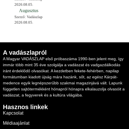
2026.08.05.
Augusztus
Szerző: Vadászlap
2026.08.05.
A vadászlapról
A Magyar VADÁSZLAP első próbaszáma 1990-ben jelent meg, így
immár több mint 35 éve szolgálja a vadászat és vadgazdálkodás
iránt érdeklődő olvasókat. A kezdetben fekete-fehérben, napilap
formátumban kiadott újság mára hazánk, sőt, az egész Kárpát-
medence egyik legnépszerűbb szakmai magazinjává vált. Lapunk
független sajtótermékként hónapról hónapra elkalauzolja olvasóit a
vadászat, a fegyverek és a kultúra világába.
Hasznos linkek
Kapcsolat
Médiaajánlat