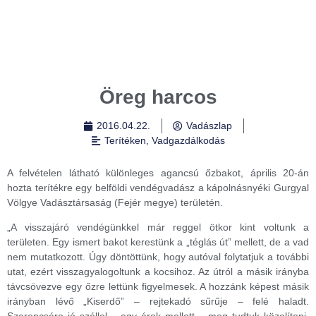
Öreg harcos
2016.04.22.
Vadászlap
Terítéken
,
Vadgazdálkodás
A felvételen látható különleges agancsú őzbakot, április 20-án
hozta terítékre egy belföldi vendégvadász a kápolnásnyéki Gurgyal
Völgye Vadásztársaság (Fejér megye) területén.
„A visszajáró vendégünkkel már reggel ötkor kint voltunk a
területen. Egy ismert bakot kerestünk a „téglás út” mellett, de a vad
nem mutatkozott. Úgy döntöttünk, hogy autóval folytatjuk a további
utat, ezért visszagyalogoltunk a kocsihoz. Az útról a másik irányba
távcsövezve egy őzre lettünk figyelmesek. A hozzánk képest másik
irányban lévő „Kiserdő” – rejtekadó sűrűje – felé haladt.