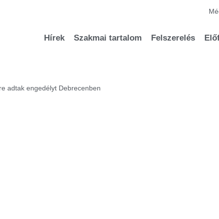
Méd
Hírek
Szakmai tartalom
Felszerelés
Elő
ére adtak engedélyt Debrecenben