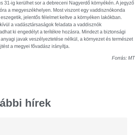
us 31-ig kerülhet sor a debreceni Nagyerdő környékén. A jegyző
nlóra a megyeszékhelyen. Most viszont egy vaddisznókonda
 eszegetik, jelentős félelmet keltve a környéken lakókban.
 kívül a vadásztársaságok feladata a vaddisznók
 adhat ki engedélyt a terítékre hozásra. Mindezt a biztonsági
s anyagi javak veszélyeztetése nélkül, a környezet és természet
ejtést a megyei fővadász irányítja.
Forrás: MT
ábbi hírek