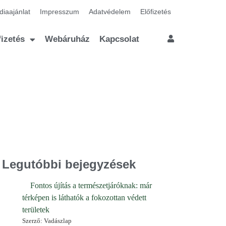
iaajánlat
Impresszum
Adatvédelem
Előfizetés
fizetés
Webáruház
Kapcsolat
Legutóbbi bejegyzések
Fontos újítás a természetjáróknak: már
térképen is láthatók a fokozottan védett
területek
Szerző: Vadászlap