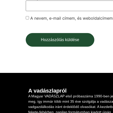
A nevem, e-mail címem, és weboldalcíme
A vadászlapról
A Magyar VADÁSZLAP első próbaszáma 1990-ben je
meg, így immár több mint 35 éve szolgálja a vadásza
vadgazdálkodás iránt érdeklődő olvasókat. A kezdet
fekete-fehérben, napilap formátumban kiadott újság