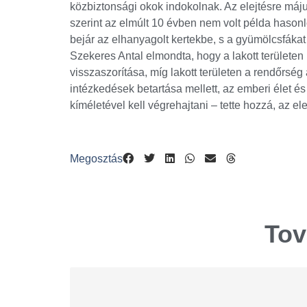
közbiztonsági okok indokolnak. Az elejtésre máj
szerint az elmúlt 10 évben nem volt példa haso
bejár az elhanyagolt kertekbe, s a gyümölcsfákat
Szekeres Antal elmondta, hogy a lakott területen
visszaszorítása, míg lakott területen a rendőrség
intézkedések betartása mellett, az emberi élet é
kíméletével kell végrehajtani – tette hozzá, az el
Megosztás
Tov