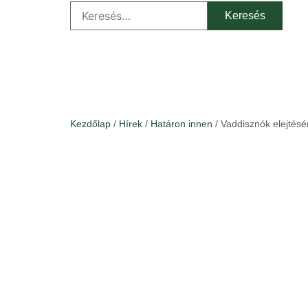
Kezdőlap
/
Hírek
/
Határon innen
/ Vaddisznók elejtés