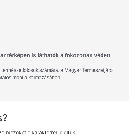
ár térképen is láthatók a fokozottan védett
és természetfotósok számára, a Magyar Természetjáró
vatalos mobilalkalmazásában...
s?
ező mezőket
*
karakterrel jelöltük