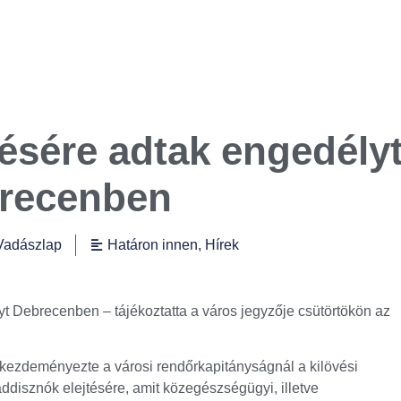
ésére adtak engedély
recenben
Vadászlap
Határon innen
,
Hírek
t Debrecenben – tájékoztatta a város jegyzője csütörtökön az
n kezdeményezte a városi rendőrkapitányságnál a kilövési
ddisznók elejtésére, amit közegészségügyi, illetve