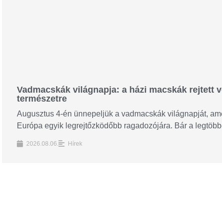
Vadmacskák világnapja: a házi macskák rejtett ve
természetre
Augusztus 4-én ünnepeljük a vadmacskák világnapját, amel
Európa egyik legrejtőzködőbb ragadozójára. Bár a legtöbbe
2026.08.06.
Hírek