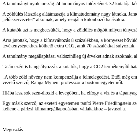
A tanulmányt nyolc ország 24 tudományos intézetének 32 kutatója kész
A zöldülés látszólag alátámasztja a klímatudomány nagy látnoka, Jame
„élő szervezetet” alkotnak, amely reagál a különböző hatásokra.
A kutatók azt is megbecsülték, hogy a zöldülés mögött milyen tényez
Arra jutottak, hogy a klímaváltozás 8 százalékban, a környezet bővülő
tevékenységekhez köthető extra CO2, amit 70 százalékkal súlyoztak.
A tanulmány megállapításai valószínűleg új érveket adnak azoknak, akik
Talán ezért is hangsúlyozzák a kutatók, hogy a CO2 termékenyítő hatá
„A több zöld növény nem kompenzálja a felmelegedést. Ettől még emelk
vezető szerző, Ranga Myneni professzor a bostoni egyetemről.
Hiába lesz sok szén-dioxid a levegőben, ha elfogy a víz és a tápanyag
Egy másik szerző, az exeteri egyetemen tanító Pierre Friedlingstein 
kellene a párizsi klímamegállapodásban vállaltakhoz – javasolja.
Megosztás