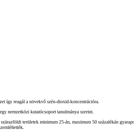
szet így reagál a növekvő szén-dioxid-koncentrációra.
 egy nemzetközi kutatócsoport tanulmánya szerint.
 szárazföldi területek minimum 25-án, maximum 50 százalékán gyarapod
zemléltették.