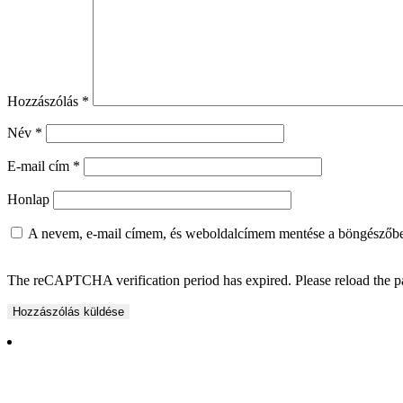
Hozzászólás
*
Név
*
E-mail cím
*
Honlap
A nevem, e-mail címem, és weboldalcímem mentése a böngészőb
The reCAPTCHA verification period has expired. Please reload the p