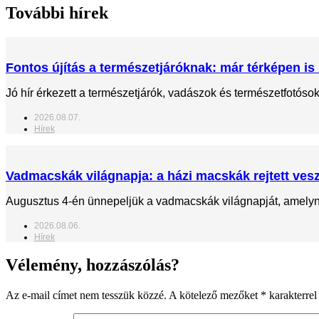
További hírek
Fontos újítás a természetjáróknak: már térképen is 
Jó hír érkezett a természetjárók, vadászok és természetfotós
2026.08.07.
Hírek
Vadmacskák világnapja: a házi macskák rejtett veszé
Augusztus 4-én ünnepeljük a vadmacskák világnapját, amelynek
2026.08.06.
Hírek
Vélemény, hozzászólás?
Az e-mail címet nem tesszük közzé.
A kötelező mezőket
*
karakterrel 