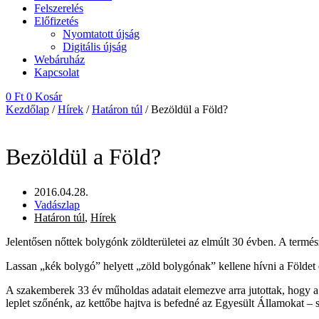
Felszerelés
Előfizetés
Nyomtatott újság
Digitális újság
Webáruház
Kapcsolat
0
Ft
0
Kosár
Kezdőlap
/
Hírek
/
Határon túl
/ Bezöldül a Föld?
Bezöldül a Föld?
2016.04.28.
Vadászlap
Határon túl
,
Hírek
Jelentősen nőttek bolygónk zöldterületei az elmúlt 30 évben. A termé
Lassan „kék bolygó” helyett „zöld bolygónak” kellene hívni a Földet
A szakemberek 33 év műholdas adatait elemezve arra jutottak, hogy a
leplet szőnénk, az kettőbe hajtva is befedné az Egyesült Államokat – s