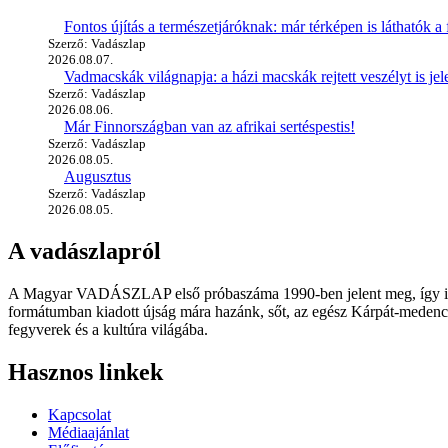
Fontos újítás a természetjáróknak: már térképen is láthatók a 
Szerző: Vadászlap
2026.08.07.
Vadmacskák világnapja: a házi macskák rejtett veszélyt is jel
Szerző: Vadászlap
2026.08.06.
Már Finnországban van az afrikai sertéspestis!
Szerző: Vadászlap
2026.08.05.
Augusztus
Szerző: Vadászlap
2026.08.05.
A vadászlapról
A Magyar VADÁSZLAP első próbaszáma 1990-ben jelent meg, így immár
formátumban kiadott újság mára hazánk, sőt, az egész Kárpát-medence
fegyverek és a kultúra világába.
Hasznos linkek
Kapcsolat
Médiaajánlat