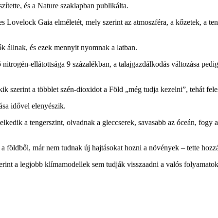
ítette, és a Nature szaklapban publikálta.
s Lovelock Gaia elméletét, mely szerint az atmoszféra, a kőzetek, a ten
ők állnak, és ezek mennyit nyomnak a latban.
 nitrogén-ellátottsága 9 százalékban, a talajgazdálkodás változása ped
 szerint a többlet szén-dioxidot a Föld „még tudja kezelni”, tehát fele
sa idővel elenyészik.
edik a tengerszint, olvadnak a gleccserek, savasabb az óceán, fogy a s
 a földből, már nem tudnak új hajtásokat hozni a növények – tette hozz
szerint a legjobb klímamodellek sem tudják visszaadni a valós folyamat