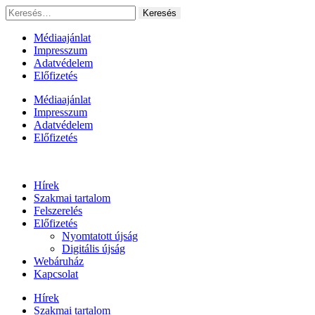
Ugrás
Keresés:
a
tartalomhoz
Médiaajánlat
Impresszum
Adatvédelem
Előfizetés
Médiaajánlat
Impresszum
Adatvédelem
Előfizetés
Hírek
Szakmai tartalom
Felszerelés
Előfizetés
Nyomtatott újság
Digitális újság
Webáruház
Kapcsolat
Hírek
Szakmai tartalom