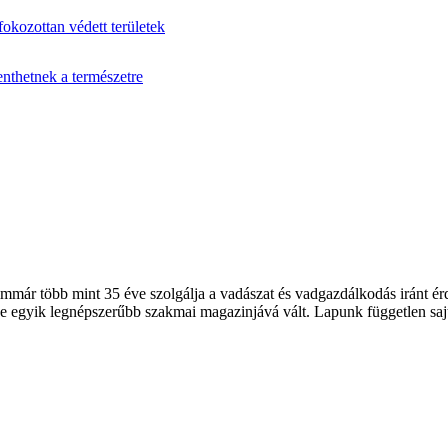
fokozottan védett területek
enthetnek a természetre
 több mint 35 éve szolgálja a vadászat és vadgazdálkodás iránt érde
 egyik legnépszerűbb szakmai magazinjává vált. Lapunk független sajt