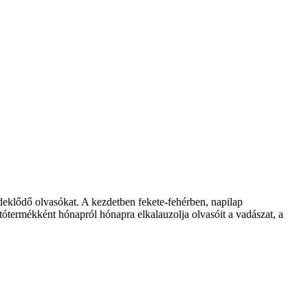
klődő olvasókat. A kezdetben fekete-fehérben, napilap
ótermékként hónapról hónapra elkalauzolja olvasóit a vadászat, a