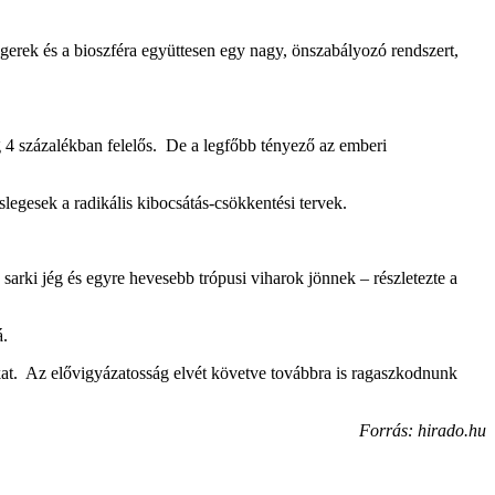
gerek és a bioszféra együttesen egy nagy, önszabályozó rendszert,
ig 4 százalékban felelős. De a legfőbb tényező az emberi
slegesek a radikális kibocsátás-csökkentési tervek.
arki jég és egyre hevesebb trópusi viharok jönnek – részletezte a
á.
okat. Az elővigyázatosság elvét követve továbbra is ragaszkodnunk
Forrás: hirado.hu