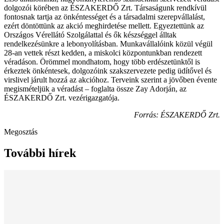
dolgozói körében az ÉSZAKERDŐ Zrt. Társaságunk rendkívül
fontosnak tartja az önkéntességet és a társadalmi szerepvállalást,
ezért döntöttünk az akció meghirdetése mellett. Egyeztettünk az
Országos Vérellátó Szolgálattal és ők készséggel álltak
rendelkezésünkre a lebonyolításban. Munkavállalóink közül végül
28-an vettek részt kedden, a miskolci központunkban rendezett
véradáson. Örömmel mondhatom, hogy több erdészetünktől is
érkeztek önkéntesek, dolgozóink szakszervezete pedig üdítővel és
virslivel járult hozzá az akcióhoz. Terveink szerint a jövőben évente
megismételjük a véradást – foglalta össze Zay Adorján, az
ÉSZAKERDŐ Zrt. vezérigazgatója.
Forrás: ÉSZAKERDŐ Zrt.
Megosztás
További hírek