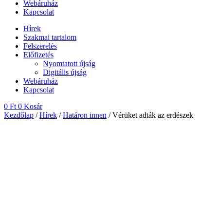
Webáruház
Kapcsolat
Hírek
Szakmai tartalom
Felszerelés
Előfizetés
Nyomtatott újság
Digitális újság
Webáruház
Kapcsolat
0
Ft
0
Kosár
Kezdőlap
/
Hírek
/
Határon innen
/ Vérüket adták az erdészek