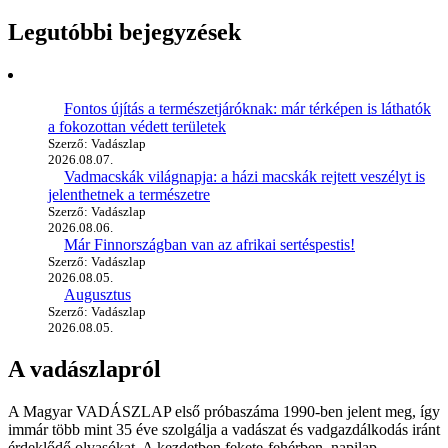
Legutóbbi bejegyzések
Fontos újítás a természetjáróknak: már térképen is láthatók
a fokozottan védett területek
Szerző: Vadászlap
2026.08.07.
Vadmacskák világnapja: a házi macskák rejtett veszélyt is
jelenthetnek a természetre
Szerző: Vadászlap
2026.08.06.
Már Finnországban van az afrikai sertéspestis!
Szerző: Vadászlap
2026.08.05.
Augusztus
Szerző: Vadászlap
2026.08.05.
A vadászlapról
A Magyar VADÁSZLAP első próbaszáma 1990-ben jelent meg, így
immár több mint 35 éve szolgálja a vadászat és vadgazdálkodás iránt
érdeklődő olvasókat. A kezdetben fekete-fehérben, napilap