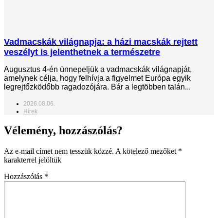
Vadmacskák világnapja: a házi macskák rejtett
veszélyt is jelenthetnek a természetre
Augusztus 4-én ünnepeljük a vadmacskák világnapját,
amelynek célja, hogy felhívja a figyelmet Európa egyik
legrejtőzködőbb ragadozójára. Bár a legtöbben talán...
2026.08.06.
Hírek
Vélemény, hozzászólás?
Az e-mail címet nem tesszük közzé.
A kötelező mezőket
*
karakterrel jelöltük
Hozzászólás
*