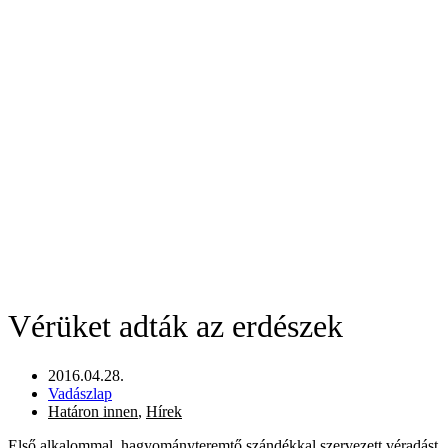
Vérüket adták az erdészek
2016.04.28.
Vadászlap
Határon innen
,
Hírek
Első alkalommal, hagyományteremtő szándékkal szervezett véradást