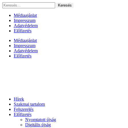
Ugrás
Keresés:
a
tartalomhoz
Médiaajánlat
Impresszum
Adatvédelem
Előfizetés
Médiaajánlat
Impresszum
Adatvédelem
Előfizetés
Hírek
Szakmai tartalom
Felszerelés
Előfizetés
Nyomtatott újság
Digitális újság