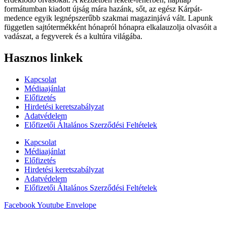
formátumban kiadott újság mára hazánk, sőt, az egész Kárpát-
medence egyik legnépszerűbb szakmai magazinjává vált. Lapunk
független sajtótermékként hónapról hónapra elkalauzolja olvasóit a
vadászat, a fegyverek és a kultúra világába.
Hasznos linkek
Kapcsolat
Médiaajánlat
Előfizetés
Hirdetési keretszabályzat
Adatvédelem
Előfizetői Általános Szerződési Feltételek
Kapcsolat
Médiaajánlat
Előfizetés
Hirdetési keretszabályzat
Adatvédelem
Előfizetői Általános Szerződési Feltételek
Facebook
Youtube
Envelope