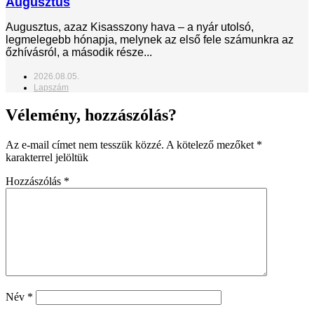
Augusztus
Augusztus, azaz Kisasszony hava – a nyár utolsó,
legmelegebb hónapja, melynek az első fele számunkra az
őzhívásról, a második része...
2026.08.05.
Lapszám
Vélemény, hozzászólás?
Az e-mail címet nem tesszük közzé.
A kötelező mezőket
*
karakterrel jelöltük
Hozzászólás
*
Név
*