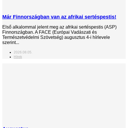
Már Finnországban van az afrikai sertéspestis!
Első alkalommal jelent meg az afrikai sertéspestis (ASP)
Finnországban. A FACE (Európai Vadászati és
Természetvédelmi Szövetség) augusztus 4-i hírlevele
szerint...
2026.08.05.
Hírek