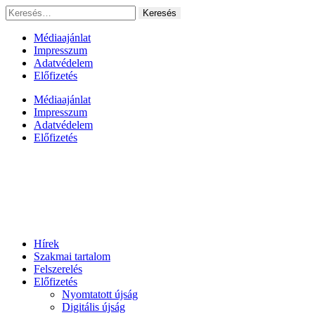
Ugrás
Keresés:
a
tartalomhoz
Médiaajánlat
Impresszum
Adatvédelem
Előfizetés
Médiaajánlat
Impresszum
Adatvédelem
Előfizetés
Hírek
Szakmai tartalom
Felszerelés
Előfizetés
Nyomtatott újság
Digitális újság