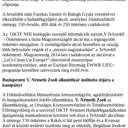
célpontja.
A beszédek után Fazekas Sándor és Balogh Gyula vezetésével
elkezdődött a hulladékgyűjtési akció, amelyhez Abádszalókról
mintegy 150 óvodás, 400 diák és 250 önkéntes csatlakozott.
Az OKTF NHI honlapján szereplő információk szerint A TeSzedd!
– Önkéntesen a tiszta Magyarországért akció ma a legnagyobb
önkéntes mozgalom. A szemétgyűjtési akció keretében az ország
több helyszínén végzik el a „tavaszi nagytakarítást” a TeSzedd!
önkéntesei. Magyarország 2014-ben csatlakozott az akcióval a
„Let’s Clean Up Europe!” elnevezésű összeurópai
kezdeményezéshez, amit az Európai Bizottság EWWR LIFE+
programja keretében szerveznek meg évről évre.
Budapesten V. Németh Zsolt államtitkár indította útjára a
kampányt
A Földművelődési Minisztérium környezetügyért, agrárfejlesztésért
és hungarikumokért felelős államtitkára,
V. Németh Zsolt
az
államtitkárság, az Országos Környezetvédelmi és Természetvédelmi
Főfelügyelőség és a szervező OKTF Nemzeti Hulladékgazdálkodási
Igazgatóság munkatársaival közösen vett részt a TeSzedd! akcióban.
A mintegy 150 önkéntes a Rákóczi híd pesti hídfője és a Kvassay
Jenő út közötti területet tisztította meg az eldobált, illegálisan lerakott