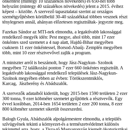
önkéntest (mintegy 10 százalékos növekedés) és 650-nel több
helyszínt (mintegy 40 százalékos növekedés) jelent a 2015. évihez
képest – közölte. A szervező tapasztalatai szerint az országos
szemétgyűjtésben körülbelül 30-40 százalékkal többen vesznek részt
ténylegesen annál, ahányan előzetesen regisztráltak- jegyezte meg.
Fazekas Sándor az MTI-nek elmondta, a legaktívabb lakossággal
rendelkező megyék idén: Pest megye, ahol több, mint 17 ezer
önkéntes szed szemetet a 4 nap alatt, Hajdú-Bihar megyében
csaknem 11 ezer önkéntessel, Borsod-Abaúj- Zemplén megyében
több, mint 10 ezer résztvevővel zajlik a program.
A miniszter arról is beszámolt, hogy Jász-Nagykun- Szolnok
megyében 72 találkozási ponton 7 ezer 660 önkéntes regisztrált. A
legaktívabb lakossággal rendelkező települések Jász-Nagykun-
Szolnok megyében ebben az évben: Törökszentmiklós,
Karcag, Jászberény és Abádszalók.
A szervezők adataiból kiderült, hogy 2015-ben 1590 területen 2 ezer
300 tonna, 9 ezer köbméter szemetet gyűjtöttek a résztvevők. Egy
évvel korábban, 2014-ben 1654 területen 2 ezer 200 tonna, 8 ezer
800 köbméter szemetet sikerült összeszedni.
Balogh Gyula, Abádszalók alpolgármestere elmondta, a település
szívügyének tekinti a környezet-és a természetvédelmet különös
tekintettel arra, hogy a Tisza-tó Magyarország kiemelt ökoturisztikai