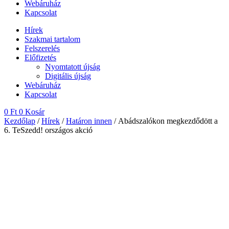
Webáruház
Kapcsolat
Hírek
Szakmai tartalom
Felszerelés
Előfizetés
Nyomtatott újság
Digitális újság
Webáruház
Kapcsolat
0
Ft
0
Kosár
Kezdőlap
/
Hírek
/
Határon innen
/ Abádszalókon megkezdődött a
6. TeSzedd! országos akció