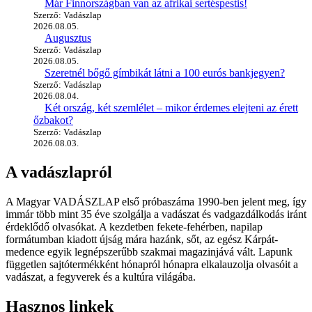
Már Finnországban van az afrikai sertéspestis!
Szerző: Vadászlap
2026.08.05.
Augusztus
Szerző: Vadászlap
2026.08.05.
Szeretnél bőgő gímbikát látni a 100 eurós bankjegyen?
Szerző: Vadászlap
2026.08.04.
Két ország, két szemlélet – mikor érdemes elejteni az érett
őzbakot?
Szerző: Vadászlap
2026.08.03.
A vadászlapról
A Magyar VADÁSZLAP első próbaszáma 1990-ben jelent meg, így
immár több mint 35 éve szolgálja a vadászat és vadgazdálkodás iránt
érdeklődő olvasókat. A kezdetben fekete-fehérben, napilap
formátumban kiadott újság mára hazánk, sőt, az egész Kárpát-
medence egyik legnépszerűbb szakmai magazinjává vált. Lapunk
független sajtótermékként hónapról hónapra elkalauzolja olvasóit a
vadászat, a fegyverek és a kultúra világába.
Hasznos linkek