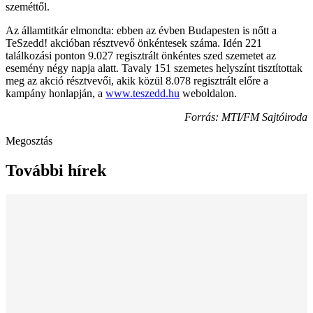
szeméttől.
Az államtitkár elmondta: ebben az évben Budapesten is nőtt a
TeSzedd! akcióban résztvevő önkéntesek száma. Idén 221
találkozási ponton 9.027 regisztrált önkéntes szed szemetet az
esemény négy napja alatt. Tavaly 151 szemetes helyszínt tisztítottak
meg az akció résztvevői, akik közül 8.078 regisztrált előre a
kampány honlapján, a
www.teszedd.hu
weboldalon.
Forrás: MTI/FM Sajtóiroda
Megosztás
További hírek